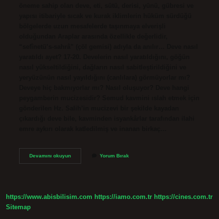
öneme sahip olan deve, eti, sütü, derisi, yünü, gübresi ve
yapısı itibariyle sıcak ve kurak iklimlerin hüküm sürdüğü
bölgelerde uzun mesafelerde taşınmaya elverişli
olduğundan Araplar arasında özellikle değerlidir,
“sefînetü’s-sahrâ” (çöl gemisi) adıyla da anılır… Deve nasıl
yaratıldı ayet? 17-20. Develerin nasıl yaratıldığını, göğün
nasıl yükseltildiğini, dağların nasıl sabitleştirildiğini ve
yeryüzünün nasıl yayıldığını (canlılara) görmüyorlar mı?
Deveye hiç bakmıyorlar mı? Nasıl oluşuyor? Deve hangi
peygamberin mucizesidir? Semud kavmini ıslah etmek için
gönderilen Hz. Salih’in mucizevi bir şekilde kayadan
çıkardığı deve bile, kavminden isyankârlar tarafından ilahi
emre aykırı olarak katledilmiş ve inanan birkaç…
Deve
Devamını okuyun
Yorum Bırak
Neden
Yaratıldı
https://www.abisbilisim.com
https://iamo.com.tr
https://cines.com.tr
Sitemap