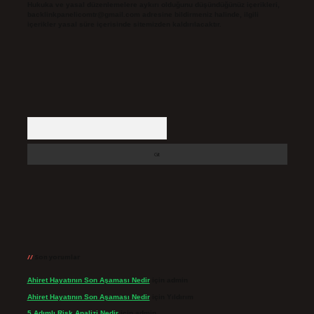
Hukuka ve yasal düzenlemelere aykırı olduğunu düşündüğünüz içerikleri,
backlinkpanelicomtr@gmail.com
adresine bildirmeniz halinde, ilgili
içerikler yasal süre içerisinde sitemizden kaldırılacaktır.
Arama
Son yorumlar
Ahiret Hayatının Son Aşaması Nedir
için
admin
Ahiret Hayatının Son Aşaması Nedir
için
Yıldırım
5 Adımlı Risk Analizi Nedir
için
admin