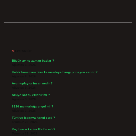
Sidebar
Son Yazılar
Büyük av ne zaman başlar ?
Ağustos 6, 2026
Kulak kanaması olan kazazedeye hangi pozisyon verilir ?
Ağustos 6, 2026
Avcı toplayıcı insan nedir ?
Ağustos 5, 2026
Aküye saf su eklenir mi ?
Ağustos 3, 2026
6136 memurluğa engel mi ?
Ağustos 3, 2026
Türkiye İspanya hangi stad ?
Temmuz 29, 2026
Koç burcu kadını flörtöz mü ?
Temmuz 26, 2026