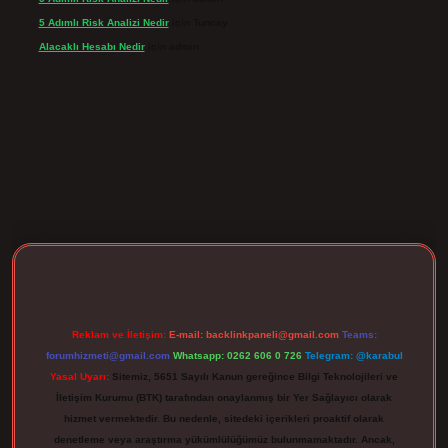
5 Adımlı Risk Analizi Nedir
için
Tuncay
Alacaklı Hesabı Nedir
için
admin
rgir.net
Reklam ve İletişim:
E-mail:
backlinkpaneli@gmail.com
Teams:
forumhizmeti@gmail.com
Whatsapp: 0262 606 0 726
Telegram: @karabul
Yasal Uyarı:
Sitemiz, 5651 Sayılı Kanun gereğince Bilgi Teknolojileri ve
İletişim Kurumu (BTK) tarafından onaylanmış bir Yer Sağlayıcı olarak
hizmet vermektedir. Bu nedenle, sitedeki içerikleri proaktif olarak
denetleme veya araştırma yükümlülüğümüz bulunmamaktadır. Ancak,