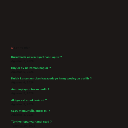
Sidebar
Son Yazılar
Kurutmada çeken tişört nasıl açılır ?
Ağustos 7, 2026
Büyük av ne zaman başlar ?
Ağustos 6, 2026
Kulak kanaması olan kazazedeye hangi pozisyon verilir ?
Ağustos 6, 2026
Avcı toplayıcı insan nedir ?
Ağustos 5, 2026
Aküye saf su eklenir mi ?
Ağustos 3, 2026
6136 memurluğa engel mi ?
Ağustos 3, 2026
Türkiye İspanya hangi stad ?
Temmuz 29, 2026