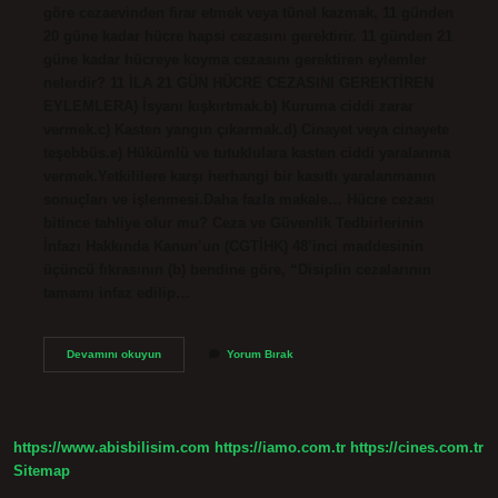
göre cezaevinden firar etmek veya tünel kazmak, 11 günden
20 güne kadar hücre hapsi cezasını gerektirir. 11 günden 21
güne kadar hücreye koyma cezasını gerektiren eylemler
nelerdir? 11 İLA 21 GÜN HÜCRE CEZASINI GEREKTİREN
EYLEMLERA) İsyanı kışkırtmak.b) Kuruma ciddi zarar
vermek.c) Kasten yangın çıkarmak.d) Cinayet veya cinayete
teşebbüs.e) Hükümlü ve tutuklulara kasten ciddi yaralanma
vermek.Yetkililere karşı herhangi bir kasıtlı yaralanmanın
sonuçları ve işlenmesi.Daha fazla makale… Hücre cezası
bitince tahliye olur mu? Ceza ve Güvenlik Tedbirlerinin
İnfazı Hakkında Kanun’un (CGTİHK) 48’inci maddesinin
üçüncü fıkrasının (b) bendine göre, “Disiplin cezalarının
tamamı infaz edilip…
11
Devamını okuyun
Yorum Bırak
Gün
Hücre
Cezası
Alan
Ne
https://www.abisbilisim.com
https://iamo.com.tr
https://cines.com.tr
Kadar
Yatar
Sitemap