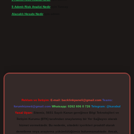
5 Adımlı Risk Analizi Nedir
için
Tuncay
Alacaklı Hesabı Nedir
için
admin
rgir.net
Reklam ve İletişim:
E-mail:
backlinkpaneli@gmail.com
Teams:
forumhizmeti@gmail.com
Whatsapp: 0262 606 0 726
Telegram: @karabul
Yasal Uyarı:
Sitemiz, 5651 Sayılı Kanun gereğince Bilgi Teknolojileri ve
İletişim Kurumu (BTK) tarafından onaylanmış bir Yer Sağlayıcı olarak
hizmet vermektedir. Bu nedenle, sitedeki içerikleri proaktif olarak
denetleme veya araştırma yükümlülüğümüz bulunmamaktadır. Ancak,