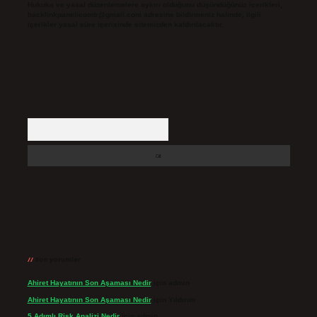
Hukuka ve yasal düzenlemelere aykırı olduğunu düşündüğünüz içerikleri,
backlinkpanelicomtr@gmail.com
adresine bildirmeniz halinde, ilgili
içerikler yasal süre içerisinde sitemizden kaldırılacaktır.
Arama
Son yorumlar
Ahiret Hayatının Son Aşaması Nedir
için
admin
Ahiret Hayatının Son Aşaması Nedir
için
Yıldırım
5 Adımlı Risk Analizi Nedir
için
admin