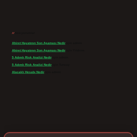
Son yorumlar
Ahiret Hayatının Son Aşaması Nedir
için
admin
Ahiret Hayatının Son Aşaması Nedir
için
Yıldırım
5 Adımlı Risk Analizi Nedir
için
admin
5 Adımlı Risk Analizi Nedir
için
Tuncay
Alacaklı Hesabı Nedir
için
admin
gir.net