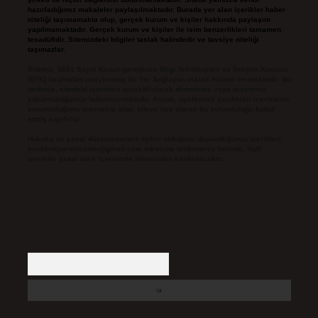
hazırladığımız makaleler paylaşılmaktadır. Burada yer alan içerikler haber
niteliği taşımamakta olup, gerçek kurum ve kişiler hakkında paylaşım
yapılmamaktadır. Gerçek kurum ve kişiler ile isim benzerlikleri tamamen
tesadüfidir. Sitemizdeki bilgiler taslak halindedir ve tavsiye niteliği
taşımazlar.
Sitemiz, 5651 Sayılı Kanun gereğince Bilgi Teknolojileri ve İletişim Kurumu
(BTK) tarafından onaylanmış bir Yer Sağlayıcı olarak hizmet vermektedir. Bu
nedenle, sitedeki içerikleri proaktif olarak denetleme veya araştırma
yükümlülüğümüz bulunmamaktadır. Ancak, üyelerimiz yazdıkları içeriklerin
sorumluluğunu taşımakta olup, siteye üye olarak bu sorumluluğu kabul
etmiş sayılırlar.
Hukuka ve yasal düzenlemelere aykırı olduğunu düşündüğünüz içerikleri,
backlinkpanelicomtr@gmail.com
adresine bildirmeniz halinde, ilgili
içerikler yasal süre içerisinde sitemizden kaldırılacaktır.
Arama