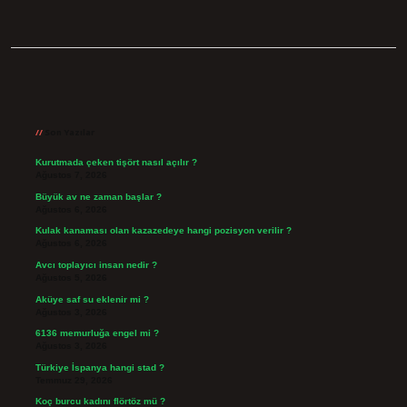
Sidebar
Son Yazılar
Kurutmada çeken tişört nasıl açılır ?
Ağustos 7, 2026
Büyük av ne zaman başlar ?
Ağustos 6, 2026
Kulak kanaması olan kazazedeye hangi pozisyon verilir ?
Ağustos 6, 2026
Avcı toplayıcı insan nedir ?
Ağustos 5, 2026
Aküye saf su eklenir mi ?
Ağustos 3, 2026
6136 memurluğa engel mi ?
Ağustos 3, 2026
Türkiye İspanya hangi stad ?
Temmuz 29, 2026
Koç burcu kadını flörtöz mü ?