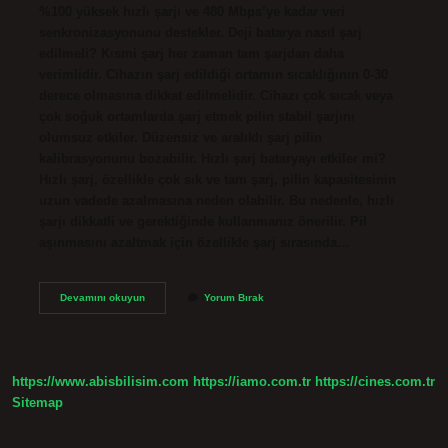
%100 yüksek hızlı şarjı ve 480 Mbps’ye kadar veri
senkronizasyonunu destekler. Deji batarya nasıl şarj
edilmeli? Kısmi şarj her zaman tam şarjdan daha
verimlidir. Cihazın şarj edildiği ortamın sıcaklığının 0-30
derece olmasına dikkat edilmelidir. Cihazı çok sıcak veya
çok soğuk ortamlarda şarj etmek pilin stabil şarjını
olumsuz etkiler. Düzensiz ve aralıklı şarj pilin
kalibrasyonunu bozabilir. Hızlı şarj bataryayı etkiler mi?
Hızlı şarj, özellikle çok sık ve tam şarj, pilin kapasitesinin
uzun vadede azalmasına neden olabilir. Bu nedenle, hızlı
şarjı dikkatli ve gerektiğinde kullanmanız önerilir. Pil
aşınmasını azaltmak için özellikle şarj sırasında…
Deji
Devamını okuyun
Yorum Bırak
Batarya
Hızlı
Şarj
Olur
Mu
https://www.abisbilisim.com
https://iamo.com.tr
https://cines.com.tr
Sitemap