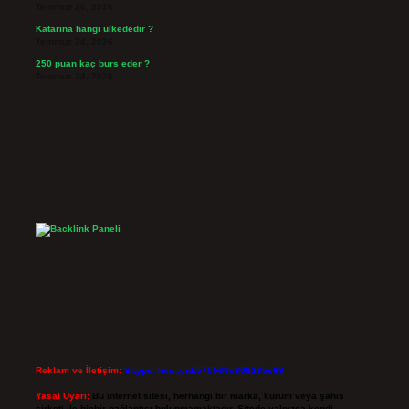
Temmuz 26, 2026
Katarina hangi ülkededir ?
Temmuz 24, 2026
250 puan kaç burs eder ?
Temmuz 24, 2026
Reklam ve İletişim:
Skype: live:.cid.575569c608265c69
Yasal Uyarı:
Bu internet sitesi, herhangi bir marka, kurum veya şahıs
şirketi ile hiçbir bağlantısı bulunmamaktadır. Sitede yalnızca kendi