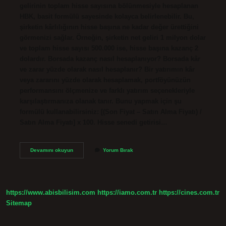
gelirinin toplam hisse sayısına bölünmesiyle hesaplanan
HBK, basit formülü sayesinde kolayca belirlenebilir. Bu,
şirketin kârlılığının hisse başına ne kadar değer ürettiğini
görmenizi sağlar. Örneğin, şirketin net geliri 1 milyon dolar
ve toplam hisse sayısı 500.000 ise, hisse başına kazanç 2
dolardır. Borsada kazanç nasıl hesaplanıyor? Borsada kâr
ve zarar yüzde olarak nasıl hesaplanır? Bir yatırımın kâr
veya zararını yüzde olarak hesaplamak, portföyünüzün
performansını ölçmenize ve farklı yatırım seçenekleriyle
karşılaştırmanıza olanak tanır. Bunu yapmak için şu
formülü kullanabilirsiniz: [(Son Fiyat – Satın Alma Fiyatı) /
Satın Alma Fiyatı] x 100. Hisse senedi getirisi…
Hisse
Devamını okuyun
Yorum Bırak
Başına
Kazanç
Nasıl
Hesaplanır
https://www.abisbilisim.com
https://iamo.com.tr
https://cines.com.tr
Sitemap