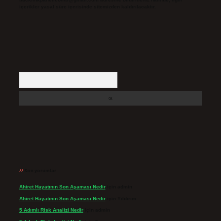
içerikler yasal süre içerisinde sitemizden kaldırılacaktır.
Arama
Son yorumlar
Ahiret Hayatının Son Aşaması Nedir
için
admin
Ahiret Hayatının Son Aşaması Nedir
için
Yıldırım
5 Adımlı Risk Analizi Nedir
için
admin