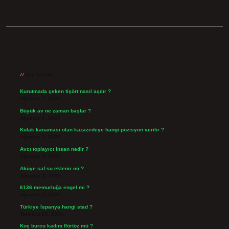
Sidebar
Son Yazılar
Kurutmada çeken tişört nasıl açılır ?
Ağustos 7, 2026
Büyük av ne zaman başlar ?
Ağustos 6, 2026
Kulak kanaması olan kazazedeye hangi pozisyon verilir ?
Ağustos 6, 2026
Avcı toplayıcı insan nedir ?
Ağustos 5, 2026
Aküye saf su eklenir mi ?
Ağustos 3, 2026
6136 memurluğa engel mi ?
Ağustos 3, 2026
Türkiye İspanya hangi stad ?
Temmuz 29, 2026
Koç burcu kadını flörtöz mü ?