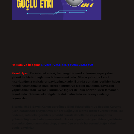
Reklam ve İletişim:
Skype: live:.cid.575569c608265c69
Yasal Uyarı:
Bu internet sitesi, herhangi bir marka, kurum veya şahıs
şirketi ile hiçbir bağlantısı bulunmamaktadır. Sitede yalnızca kendi
hazırladığımız makaleler paylaşılmaktadır. Burada yer alan içerikler haber
niteliği taşımamakta olup, gerçek kurum ve kişiler hakkında paylaşım
yapılmamaktadır. Gerçek kurum ve kişiler ile isim benzerlikleri tamamen
tesadüfidir. Sitemizdeki bilgiler taslak halindedir ve tavsiye niteliği
taşımazlar.
Sitemiz, 5651 Sayılı Kanun gereğince Bilgi Teknolojileri ve İletişim Kurumu
(BTK) tarafından onaylanmış bir Yer Sağlayıcı olarak hizmet vermektedir. Bu
nedenle, sitedeki içerikleri proaktif olarak denetleme veya araştırma
yükümlülüğümüz bulunmamaktadır. Ancak, üyelerimiz yazdıkları içeriklerin
sorumluluğunu taşımakta olup, siteye üye olarak bu sorumluluğu kabul
etmiş sayılırlar.