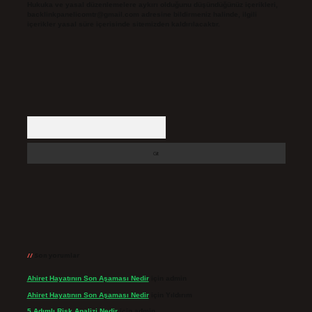
Hukuka ve yasal düzenlemelere aykırı olduğunu düşündüğünüz içerikleri,
backlinkpanelicomtr@gmail.com
adresine bildirmeniz halinde, ilgili
içerikler yasal süre içerisinde sitemizden kaldırılacaktır.
Arama
Son yorumlar
Ahiret Hayatının Son Aşaması Nedir
için
admin
Ahiret Hayatının Son Aşaması Nedir
için
Yıldırım
5 Adımlı Risk Analizi Nedir
için
admin