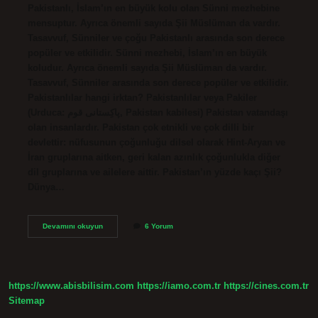
Pakistanlı, İslam’ın en büyük kolu olan Sünni mezhebine
mensuptur. Ayrıca önemli sayıda Şii Müslüman da vardır.
Tasavvuf, Sünniler ve çoğu Pakistanlı arasında son derece
popüler ve etkilidir. Sünni mezhebi, İslam’ın en büyük
koludur. Ayrıca önemli sayıda Şii Müslüman da vardır.
Tasavvuf, Sünniler arasında son derece popüler ve etkilidir.
Pakistanlılar hangi irktan? Pakistanlılar veya Pakiler
(Urduca: پاكِستانى قوم‎, Pakistan kabilesi) Pakistan vatandaşı
olan insanlardır. Pakistan çok etnikli ve çok dilli bir
devlettir: nüfusunun çoğunluğu dilsel olarak Hint-Aryan ve
İran gruplarına aitken, geri kalan azınlık çoğunlukla diğer
dil gruplarına ve ailelere aittir. Pakistan’ın yüzde kaçı Şii?
Dünya…
Pakistan
Devamını okuyun
6 Yorum
Mezhebi
Nedir
https://www.abisbilisim.com
https://iamo.com.tr
https://cines.com.tr
Sitemap