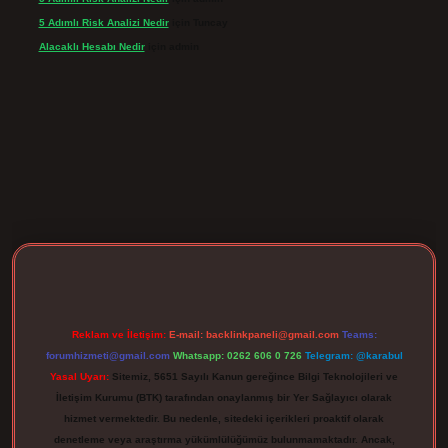
5 Adımlı Risk Analizi Nedir
için
Tuncay
Alacaklı Hesabı Nedir
için
admin
rgir.net
Reklam ve İletişim:
E-mail:
backlinkpaneli@gmail.com
Teams:
forumhizmeti@gmail.com
Whatsapp: 0262 606 0 726
Telegram: @karabul
Yasal Uyarı:
Sitemiz, 5651 Sayılı Kanun gereğince Bilgi Teknolojileri ve
İletişim Kurumu (BTK) tarafından onaylanmış bir Yer Sağlayıcı olarak
hizmet vermektedir. Bu nedenle, sitedeki içerikleri proaktif olarak
denetleme veya araştırma yükümlülüğümüz bulunmamaktadır. Ancak,