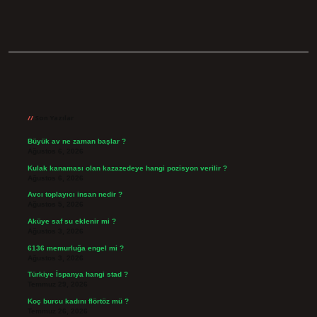
Sidebar
Son Yazılar
Büyük av ne zaman başlar ?
Ağustos 6, 2026
Kulak kanaması olan kazazedeye hangi pozisyon verilir ?
Ağustos 6, 2026
Avcı toplayıcı insan nedir ?
Ağustos 5, 2026
Aküye saf su eklenir mi ?
Ağustos 3, 2026
6136 memurluğa engel mi ?
Ağustos 3, 2026
Türkiye İspanya hangi stad ?
Temmuz 29, 2026
Koç burcu kadını flörtöz mü ?
Temmuz 26, 2026