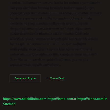
damlası kullanmanın sorunu başka bir noktada yatmaktadır.
Gözyaşı damlaları kontakt lenslerle kullanılamadığı için,
çoğu gözyaşı damlasında bulunan koruyucu madde kontakt
lenslere zarar verecektir. Bu durumdan dolayı, kontakt
lenslerle gözyaşı damlası kullanmak uygun değildir.
Hergün ağlamak göze zarar verir mi? Aşırı ağlamanın
gözler üzerinde de olumsuz etkileri vardır. Gözlerde
kızarıklık, şişlik, yanma ve kaşıntı gibi belirtiler görülebilir.
Ayrıca göz tansiyonunu artırabilir ve göz sağlığını
etkileyebilir. Aşırı ağlama ayrıca baş ağrısı ve migrene
neden olabilir. Çok ağlamak göz kapağına zarar verir mi?
Özellikle uzun süreli ve şiddetli ağlama, göz ve göz
kapaklarındaki küçük damarların…
Ağlamak
Devamını okuyun
Yorum Bırak
Lense
Zarar
Verir
Mi
https://www.abisbilisim.com
https://iamo.com.tr
https://cines.com.tr
Sitemap