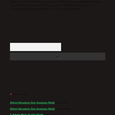
Hukuka ve yasal düzenlemelere aykırı olduğunu düşündüğünüz içerikleri,
backlinkpanelicomtr@gmail.com
adresine bildirmeniz halinde, ilgili
içerikler yasal süre içerisinde sitemizden kaldırılacaktır.
Arama
Son yorumlar
Ahiret Hayatının Son Aşaması Nedir
için
admin
Ahiret Hayatının Son Aşaması Nedir
için
Yıldırım
5 Adımlı Risk Analizi Nedir
için
admin