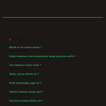
Sidebar
Son Yazılar
Büyük av ne zaman başlar ?
Ağustos 6, 2026
Kulak kanaması olan kazazedeye hangi pozisyon verilir ?
Ağustos 6, 2026
Avcı toplayıcı insan nedir ?
Ağustos 5, 2026
Aküye saf su eklenir mi ?
Ağustos 3, 2026
6136 memurluğa engel mi ?
Ağustos 3, 2026
Türkiye İspanya hangi stad ?
Temmuz 29, 2026
Koç burcu kadını flörtöz mü ?
Temmuz 26, 2026