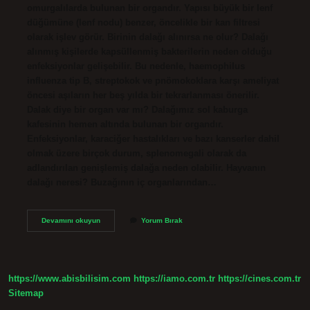
omurgalılarda bulunan bir organdır. Yapısı büyük bir lenf
düğümüne (lenf nodu) benzer, öncelikle bir kan filtresi
olarak işlev görür. Birinin dalağı alınırsa ne olur? Dalağı
alınmış kişilerde kapsüllenmiş bakterilerin neden olduğu
enfeksiyonlar gelişebilir. Bu nedenle, haemophilus
influenza tip B, streptokok ve pnömokoklara karşı ameliyat
öncesi aşıların her beş yılda bir tekrarlanması önerilir.
Dalak diye bir organ var mı? Dalağımız sol kaburga
kafesinin hemen altında bulunan bir organdır.
Enfeksiyonlar, karaciğer hastalıkları ve bazı kanserler dahil
olmak üzere birçok durum, splenomegali olarak da
adlandırılan genişlemiş dalağa neden olabilir. Hayvanın
dalağı neresi? Buzağının iç organlarından…
At
Devamını okuyun
Yorum Bırak
Dalağı
Var
Mı
https://www.abisbilisim.com
https://iamo.com.tr
https://cines.com.tr
Sitemap