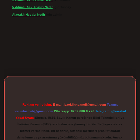
5 Adımlı Risk Analizi Nedir
için
Tuncay
Alacaklı Hesabı Nedir
için
admin
ergir.net
Reklam ve İletişim:
E-mail:
backlinkpaneli@gmail.com
Teams:
forumhizmeti@gmail.com
Whatsapp: 0262 606 0 726
Telegram: @karabul
Yasal Uyarı:
Sitemiz, 5651 Sayılı Kanun gereğince Bilgi Teknolojileri ve
İletişim Kurumu (BTK) tarafından onaylanmış bir Yer Sağlayıcı olarak
hizmet vermektedir. Bu nedenle, sitedeki içerikleri proaktif olarak
denetleme veya araştırma yükümlülüğümüz bulunmamaktadır. Ancak,