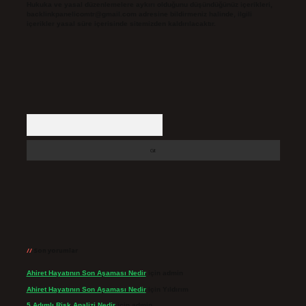
Hukuka ve yasal düzenlemelere aykırı olduğunu düşündüğünüz içerikleri,
backlinkpanelicomtr@gmail.com
adresine bildirmeniz halinde, ilgili
içerikler yasal süre içerisinde sitemizden kaldırılacaktır.
Arama
Son yorumlar
Ahiret Hayatının Son Aşaması Nedir
için
admin
Ahiret Hayatının Son Aşaması Nedir
için
Yıldırım
5 Adımlı Risk Analizi Nedir
için
admin