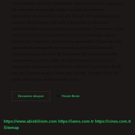
kilometreden (53 mil) yüksekteki rakım bölgesidir, tropopoz
ile mezopoz arasındaki bölge ise orta atmosferdir
(stratosfer ve mezosfer), burada Güneş UV radyasyonunun
emilimi 45 kilometre (28 mil) yükseklikte maksimum
sıcaklık üretir ve ozon tabakasını oluşturur. Termosfer (veya
üst atmosfer) 85 kilometreden (53 mil) yüksekteki rakım
bölgesidir, tropopoz ile mezopoz arasındaki bölge ise orta
atmosferdir (stratosfer ve mezosfer), burada Güneş UV
radyasyonunun emilimi 45 kilometre (28 mil) yükseklikte
maksimum sıcaklık üretir ve ozon tabakasını oluşturur.
Termosfer katmanının özellikleri nelerdir? Termosfer 80-90
km’nin üzerine uzanır. Hava çok incedir. Sıcaklık irtifa ile
artar, ultraviyole radyasyonun ısıya…
Termosfer
Devamını okuyun
Yorum Bırak
De
Ne
Olur
https://www.abisbilisim.com
https://iamo.com.tr
https://cines.com.tr
Sitemap