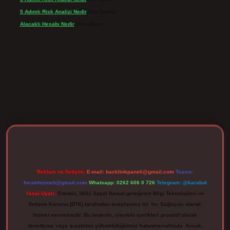
5 Adımlı Risk Analizi Nedir
için
Tuncay
Alacaklı Hesabı Nedir
için
admin
rgir.net
Reklam ve İletişim:
E-mail:
backlinkpaneli@gmail.com
Teams:
forumhizmeti@gmail.com
Whatsapp: 0262 606 0 726
Telegram: @karabul
Yasal Uyarı:
Sitemiz, 5651 Sayılı Kanun gereğince Bilgi Teknolojileri ve
İletişim Kurumu (BTK) tarafından onaylanmış bir Yer Sağlayıcı olarak
hizmet vermektedir. Bu nedenle, sitedeki içerikleri proaktif olarak
denetleme veya araştırma yükümlülüğümüz bulunmamaktadır. Ancak,