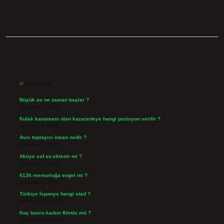
Sidebar
Son Yazılar
Büyük av ne zaman başlar ?
Ağustos 6, 2026
Kulak kanaması olan kazazedeye hangi pozisyon verilir ?
Ağustos 6, 2026
Avcı toplayıcı insan nedir ?
Ağustos 5, 2026
Aküye saf su eklenir mi ?
Ağustos 3, 2026
6136 memurluğa engel mi ?
Ağustos 3, 2026
Türkiye İspanya hangi stad ?
Temmuz 29, 2026
Koç burcu kadını flörtöz mü ?
Temmuz 26, 2026