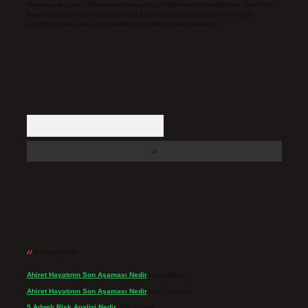
Hukuka ve yasal düzenlemelere aykırı olduğunu düşündüğünüz içerikleri,
backlinkpanelicomtr@gmail.com
adresine bildirmeniz halinde, ilgili
içerikler yasal süre içerisinde sitemizden kaldırılacaktır.
Arama
Son yorumlar
Ahiret Hayatının Son Aşaması Nedir
için
admin
Ahiret Hayatının Son Aşaması Nedir
için
Yıldırım
5 Adımlı Risk Analizi Nedir
için
admin