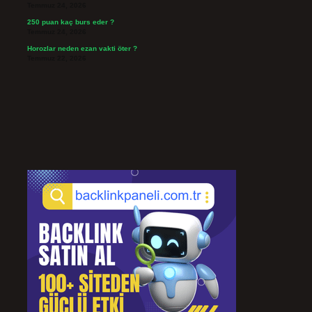
Temmuz 24, 2026
250 puan kaç burs eder ?
Temmuz 24, 2026
Horozlar neden ezan vakti öter ?
Temmuz 22, 2026