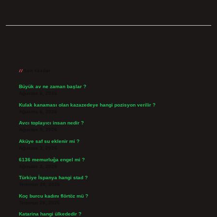
Sidebar
Son Yazılar
Büyük av ne zaman başlar ?
Ağustos 6, 2026
Kulak kanaması olan kazazedeye hangi pozisyon verilir ?
Ağustos 6, 2026
Avcı toplayıcı insan nedir ?
Ağustos 5, 2026
Aküye saf su eklenir mi ?
Ağustos 3, 2026
6136 memurluğa engel mi ?
Ağustos 3, 2026
Türkiye İspanya hangi stad ?
Temmuz 29, 2026
Koç burcu kadını flörtöz mü ?
Temmuz 26, 2026
Katarina hangi ülkededir ?