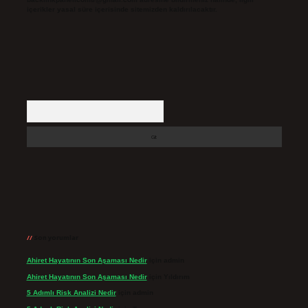
içerikler yasal süre içerisinde sitemizden kaldırılacaktır.
Arama
Son yorumlar
Ahiret Hayatının Son Aşaması Nedir
için
admin
Ahiret Hayatının Son Aşaması Nedir
için
Yıldırım
5 Adımlı Risk Analizi Nedir
için
admin