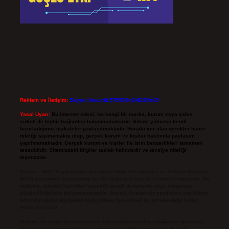
Reklam ve İletişim:
Skype: live:.cid.575569c608265c69
Yasal Uyarı:
Bu internet sitesi, herhangi bir marka, kurum veya şahıs
şirketi ile hiçbir bağlantısı bulunmamaktadır. Sitede yalnızca kendi
hazırladığımız makaleler paylaşılmaktadır. Burada yer alan içerikler haber
niteliği taşımamakta olup, gerçek kurum ve kişiler hakkında paylaşım
yapılmamaktadır. Gerçek kurum ve kişiler ile isim benzerlikleri tamamen
tesadüfidir. Sitemizdeki bilgiler taslak halindedir ve tavsiye niteliği
taşımazlar.
Sitemiz, 5651 Sayılı Kanun gereğince Bilgi Teknolojileri ve İletişim Kurumu
(BTK) tarafından onaylanmış bir Yer Sağlayıcı olarak hizmet vermektedir. Bu
nedenle, sitedeki içerikleri proaktif olarak denetleme veya araştırma
yükümlülüğümüz bulunmamaktadır. Ancak, üyelerimiz yazdıkları içeriklerin
sorumluluğunu taşımakta olup, siteye üye olarak bu sorumluluğu kabul
etmiş sayılırlar.
Hukuka ve yasal düzenlemelere aykırı olduğunu düşündüğünüz içerikleri,
backlinkpanelicomtr@gmail.com
adresine bildirmeniz halinde, ilgili