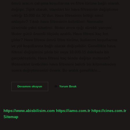
ömrü aracın çalışma koşullarına ve filtre türüne bağlı olarak
değişir. Tipik olarak, standart bir hava filtresinin değiştirme
sıklığı 15.000 ila 30’dur. Hava filtresinin bittiği nasıl
anlaşılır? Tıkalı hava filtresinin belirtileri: Normalin
üzerinde yakıt tüketimi. Motor arıza ışığı sürekli yanıyor.
Motor gücü önemli ölçüde azaldı. Hava filtresi kaç km
gider? Hava filtresi ömrü filtre türüne, kullanım koşullarına
ve yol koşullarına bağlı olarak değişebilir. Genellikle hava
filtresi değişimini yılda bir veya 10.000-15 dakikada bir
gerçekleştirin. Hava filtresi kaç binde değişir motorda?
Motosiklet üreticileri hava filtresini belirli bir kilometreden
sonra değiştirmenizi önerir. Bu aralık genellikle…
Hava
Devamını okuyun
Yorum Bırak
Filtresi
Kaç
Yılda
Bir
Değişmeli
https://www.abisbilisim.com
https://iamo.com.tr
https://cines.com.tr
Sitemap