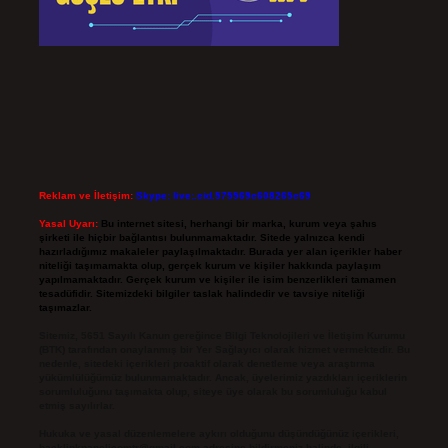
Reklam ve İletişim:
Skype: live:.cid.575569c608265c69
Yasal Uyarı:
Bu internet sitesi, herhangi bir marka, kurum veya şahıs
şirketi ile hiçbir bağlantısı bulunmamaktadır. Sitede yalnızca kendi
hazırladığımız makaleler paylaşılmaktadır. Burada yer alan içerikler haber
niteliği taşımamakta olup, gerçek kurum ve kişiler hakkında paylaşım
yapılmamaktadır. Gerçek kurum ve kişiler ile isim benzerlikleri tamamen
tesadüfidir. Sitemizdeki bilgiler taslak halindedir ve tavsiye niteliği
taşımazlar.
Sitemiz, 5651 Sayılı Kanun gereğince Bilgi Teknolojileri ve İletişim Kurumu
(BTK) tarafından onaylanmış bir Yer Sağlayıcı olarak hizmet vermektedir. Bu
nedenle, sitedeki içerikleri proaktif olarak denetleme veya araştırma
yükümlülüğümüz bulunmamaktadır. Ancak, üyelerimiz yazdıkları içeriklerin
sorumluluğunu taşımakta olup, siteye üye olarak bu sorumluluğu kabul
etmiş sayılırlar.
Hukuka ve yasal düzenlemelere aykırı olduğunu düşündüğünüz içerikleri,
backlinkpanelicomtr@gmail.com
adresine bildirmeniz halinde, ilgili