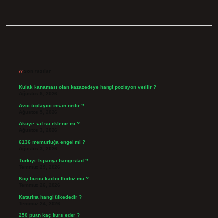
Sidebar
Son Yazılar
Kulak kanaması olan kazazedeye hangi pozisyon verilir ?
Ağustos 6, 2026
Avcı toplayıcı insan nedir ?
Ağustos 5, 2026
Aküye saf su eklenir mi ?
Ağustos 3, 2026
6136 memurluğa engel mi ?
Ağustos 3, 2026
Türkiye İspanya hangi stad ?
Temmuz 29, 2026
Koç burcu kadını flörtöz mü ?
Temmuz 26, 2026
Katarina hangi ülkededir ?
Temmuz 24, 2026
250 puan kaç burs eder ?