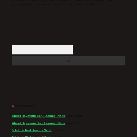
içerikler yasal süre içerisinde sitemizden kaldırılacaktır.
Arama
Son yorumlar
Ahiret Hayatının Son Aşaması Nedir
için
admin
Ahiret Hayatının Son Aşaması Nedir
için
Yıldırım
5 Adımlı Risk Analizi Nedir
için
admin