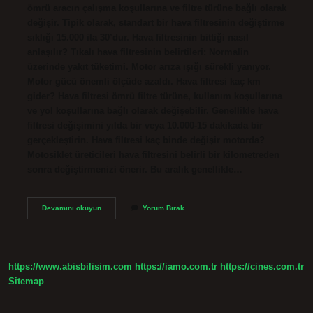
ömrü aracın çalışma koşullarına ve filtre türüne bağlı olarak
değişir. Tipik olarak, standart bir hava filtresinin değiştirme
sıklığı 15.000 ila 30’dur. Hava filtresinin bittiği nasıl
anlaşılır? Tıkalı hava filtresinin belirtileri: Normalin
üzerinde yakıt tüketimi. Motor arıza ışığı sürekli yanıyor.
Motor gücü önemli ölçüde azaldı. Hava filtresi kaç km
gider? Hava filtresi ömrü filtre türüne, kullanım koşullarına
ve yol koşullarına bağlı olarak değişebilir. Genellikle hava
filtresi değişimini yılda bir veya 10.000-15 dakikada bir
gerçekleştirin. Hava filtresi kaç binde değişir motorda?
Motosiklet üreticileri hava filtresini belirli bir kilometreden
sonra değiştirmenizi önerir. Bu aralık genellikle…
Hava
Devamını okuyun
Yorum Bırak
Filtresi
Kaç
Yılda
Bir
Değişmeli
https://www.abisbilisim.com
https://iamo.com.tr
https://cines.com.tr
Sitemap