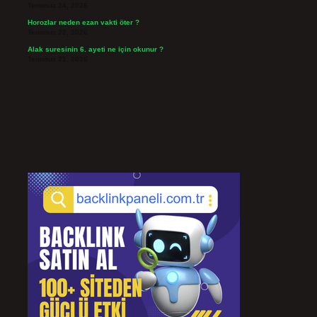
Temmuz 24, 2026
Horozlar neden ezan vakti öter ?
Temmuz 22, 2026
Alak suresinin 6. ayeti ne için okunur ?
Temmuz 21, 2026