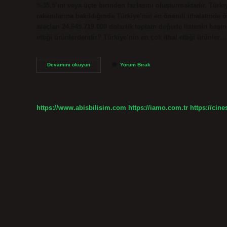
%35,5’ini veya üçte birinden fazlasını oluşturmaktadır. Türkiy
rakamlarına bakıldığında Türkiye’nin en önemli ithalatında ö
araçları 24.645.719.000 dolarlık toplam değerle listenin başı
ettiği ürünlerdendir? Türkiye’nin en çok ithal ettiği ürünler…
Türkiyenin
Devamını okuyun
Yorum Bırak
Ithal
Ettiği
Ürünler
Nelerdir
https://www.abisbilisim.com
https://iamo.com.tr
https://cine