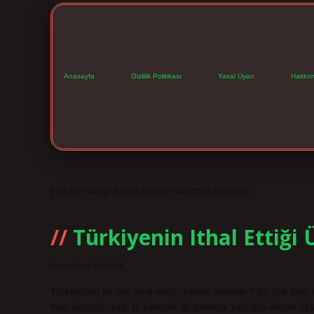
Anasayfa
Gizlilik Politikası
Yasal Uyarı
Hakkım
Etiket:
Hangi tarım ürünlerini ithal ediyoruz
Türkiyenin Ithal Ettiği 
Tarih: Aralık 31, 2024
Türkiye’nin en çok ithal ettiği ürünler nelerdir? En çok ithal 
ham ayçiçeği yağı (1,1 milyar $), palmiye yağı (0,6 milyar $) 