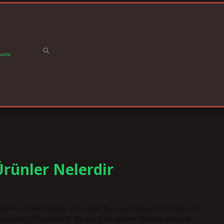
ızda
Ürünler Nelerdir
edilen ürünler buğday (2,3 milyar $), soya fasulyesi (1,5 milyar $),
ve arpadır (0,6 milyar $). Bu beş ürün toplam ithalatın yaklaşık