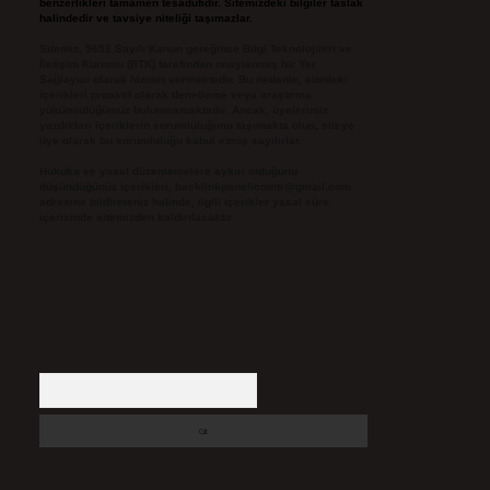
benzerlikleri tamamen tesadüfidir. Sitemizdeki bilgiler taslak
halindedir ve tavsiye niteliği taşımazlar.
Sitemiz, 5651 Sayılı Kanun gereğince Bilgi Teknolojileri ve
İletişim Kurumu (BTK) tarafından onaylanmış bir Yer
Sağlayıcı olarak hizmet vermektedir. Bu nedenle, sitedeki
içerikleri proaktif olarak denetleme veya araştırma
yükümlülüğümüz bulunmamaktadır. Ancak, üyelerimiz
yazdıkları içeriklerin sorumluluğunu taşımakta olup, siteye
üye olarak bu sorumluluğu kabul etmiş sayılırlar.
Hukuka ve yasal düzenlemelere aykırı olduğunu
düşündüğünüz içerikleri,
backlinkpanelicomtr@gmail.com
adresine bildirmeniz halinde, ilgili içerikler yasal süre
içerisinde sitemizden kaldırılacaktır.
Arama