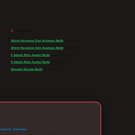
Son yorumlar
Ahiret Hayatının Son Aşaması Nedir
için
admin
Ahiret Hayatının Son Aşaması Nedir
için
Yıldırım
5 Adımlı Risk Analizi Nedir
için
admin
5 Adımlı Risk Analizi Nedir
için
Tuncay
Alacaklı Hesabı Nedir
için
admin
elegram: @karabul