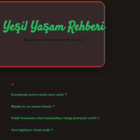
Yeşil Yaşam Rehberi
Bahçelerden ilham alan neşeli öneriler!
Sidebar
betexper giriş
betexpergir.net
Son Yazılar
Kurutmada çeken tişört nasıl açılır ?
Ağustos 7, 2026
Büyük av ne zaman başlar ?
Ağustos 6, 2026
Kulak kanaması olan kazazedeye hangi pozisyon verilir ?
Ağustos 6, 2026
Avcı toplayıcı insan nedir ?
Ağustos 5, 2026