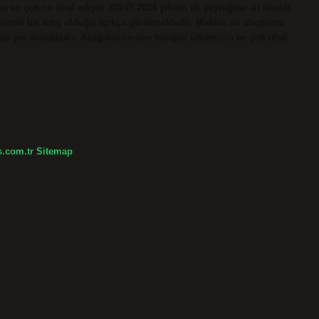
e en çok ne ithal ediyor 2024? 2024 yılının ilk çeyreğine ait ithalat
nemli bir artış olduğu açıkça görülmektedir. Makine ve ulaştırma
nda yer almaktadır. Aşağıdakilerden hangisi ülkemizin en çok ithal
s.com.tr
Sitemap