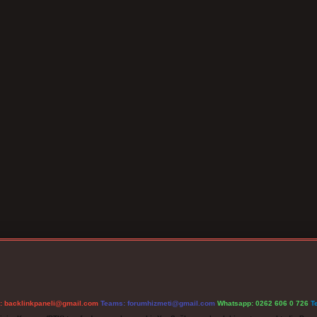
l:
backlinkpaneli@gmail.com
Teams:
forumhizmeti@gmail.com
Whatsapp: 0262 606 0 726
T