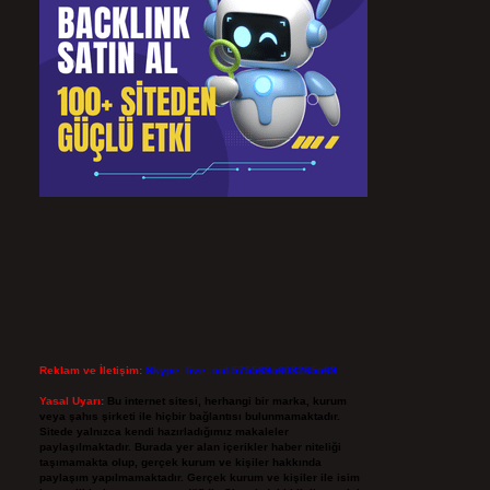
Reklam ve İletişim:
Skype: live:.cid.575569c608265c69
Yasal Uyarı:
Bu internet sitesi, herhangi bir marka, kurum
veya şahıs şirketi ile hiçbir bağlantısı bulunmamaktadır.
Sitede yalnızca kendi hazırladığımız makaleler
paylaşılmaktadır. Burada yer alan içerikler haber niteliği
taşımamakta olup, gerçek kurum ve kişiler hakkında
paylaşım yapılmamaktadır. Gerçek kurum ve kişiler ile isim