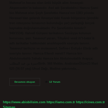
Mehmet’in hocası olan ünlü büyük alim Amasyalı
Akşemsettin’in babasıdır. Asıl adı Şerafeddin-i Hamza Şami
bin Mehmet olan Şeyh Şerafettin Hamza’nın 1383 yılında
Horasan’dan gelerek Amasya’daki Kavak bölgesine (şimdiki
tren istasyonu binasının bulunduğu yer) yerleştiği birçok
kaynakta doğrulanmaktadır. Pir Şerefüddin kimdir?
940/1534). Halvetî Gülşeni tarikatının Sezâiyye kolunun
kurucusu, şair. Tasavvuf yazarı, Tibyânü vesâʾili’l-ḥaḳāʾiḳ
adlı tarikatlar hakkındaki ansiklopedik eseriyle tanınır.
Tasavvuf tarihçisi ve mutasavvıf, Sefîne-i Evliyâ-i Ebrâr adlı
eseriyle tanınır. Hamza Efendi nereli? Hamza bin
Abdulmuttalib Sahabi Hamza bin Abdulmuttalib Arapça:
حمزة بن عبد المطلبBirth. 568 Mekke, ArabistanÖlüm23 Mart
625 (56-57 yaş) Uhud Dağı, Medine yakınında,…
Kurtboğan
Devamını okuyun
12 Yorum
Evliyası
Kimdir
https://www.abisbilisim.com
https://iamo.com.tr
https://cines.com.tr
Sitemap