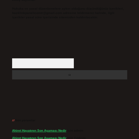
Hukuka ve yasal düzenlemelere aykırı olduğunu düşündüğünüz içerikleri,
backlinkpanelicomtr@gmail.com
adresine bildirmeniz halinde, ilgili
içerikler yasal süre içerisinde sitemizden kaldırılacaktır.
Arama
Son yorumlar
Ahiret Hayatının Son Aşaması Nedir
için
admin
Ahiret Hayatının Son Aşaması Nedir
için
Yıldırım