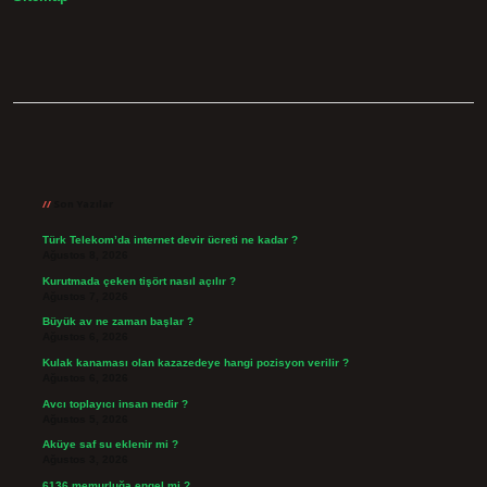
Sidebar
Son Yazılar
Türk Telekom’da internet devir ücreti ne kadar ?
Ağustos 8, 2026
Kurutmada çeken tişört nasıl açılır ?
Ağustos 7, 2026
Büyük av ne zaman başlar ?
Ağustos 6, 2026
Kulak kanaması olan kazazedeye hangi pozisyon verilir ?
Ağustos 6, 2026
Avcı toplayıcı insan nedir ?
Ağustos 5, 2026
Aküye saf su eklenir mi ?
Ağustos 3, 2026
6136 memurluğa engel mi ?