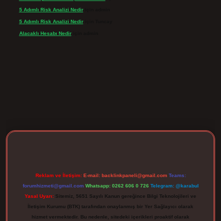
5 Adımlı Risk Analizi Nedir
için
admin
5 Adımlı Risk Analizi Nedir
için
Tuncay
Alacaklı Hesabı Nedir
için
admin
pergir.net
Reklam ve İletişim:
E-mail:
backlinkpaneli@gmail.com
Teams:
forumhizmeti@gmail.com
Whatsapp: 0262 606 0 726
Telegram: @karabul
Yasal Uyarı:
Sitemiz, 5651 Sayılı Kanun gereğince Bilgi Teknolojileri ve
İletişim Kurumu (BTK) tarafından onaylanmış bir Yer Sağlayıcı olarak
hizmet vermektedir. Bu nedenle, sitedeki içerikleri proaktif olarak