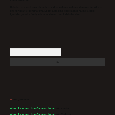
Hukuka ve yasal düzenlemelere aykırı olduğunu düşündüğünüz içerikleri,
backlinkpanelicomtr@gmail.com
adresine bildirmeniz halinde, ilgili
içerikler yasal süre içerisinde sitemizden kaldırılacaktır.
Arama
Son yorumlar
Ahiret Hayatının Son Aşaması Nedir
için
admin
Ahiret Hayatının Son Aşaması Nedir
için
Yıldırım