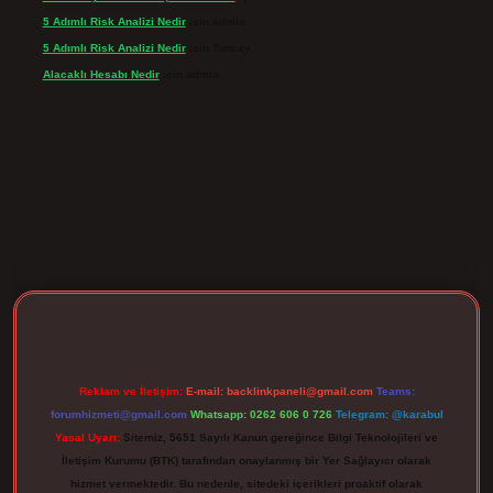
5 Adımlı Risk Analizi Nedir
için
admin
5 Adımlı Risk Analizi Nedir
için
Tuncay
Alacaklı Hesabı Nedir
için
admin
rgir.net
Reklam ve İletişim:
E-mail:
backlinkpaneli@gmail.com
Teams:
forumhizmeti@gmail.com
Whatsapp: 0262 606 0 726
Telegram: @karabul
Yasal Uyarı:
Sitemiz, 5651 Sayılı Kanun gereğince Bilgi Teknolojileri ve
İletişim Kurumu (BTK) tarafından onaylanmış bir Yer Sağlayıcı olarak
hizmet vermektedir. Bu nedenle, sitedeki içerikleri proaktif olarak