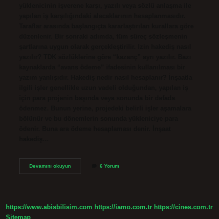
yüklenicinin işverene karşı, yazılı veya sözlü anlaşma ile
yapılan iş karşılığındaki alacaklarının hesaplanmasıdır.
Taraflar arasında başlangıçta kararlaştırılan kurallara göre
düzenlenir. Bir sonraki adımda, tüm süreç sözleşmenin
şartlarına uygun olarak gerçekleştirilir. Izin hakediş nasıl
yazılır? TDK sözlüklerine göre “kazanç” ayrı yazılır. Bazı
kaynaklarda “avans ödeme” ifadesinin kullanılması bir
yazım yanlışıdır. Hakediş nedir nasıl hesaplanır? İnşaatla
ilgili işler genellikle uzun vadeli olduğundan, yapılan iş
için para projenin başında veya sonunda bir defada
ödenmez. Bunun yerine, projedeki belirli işler aşamalara
bölünür ve bu dönemlerin sonunda yükleniciye para
ödenir. Buna ara ödeme hesaplaması denir. İnşaat
hakediş…
Hakediş
Devamını okuyun
6 Yorum
Nedir
Nasıl
Yazılır
https://www.abisbilisim.com
https://iamo.com.tr
https://cines.com.tr
Sitemap