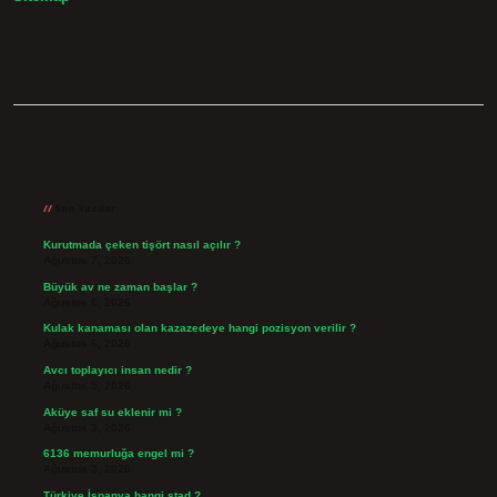
Sidebar
Son Yazılar
Kurutmada çeken tişört nasıl açılır ?
Ağustos 7, 2026
Büyük av ne zaman başlar ?
Ağustos 6, 2026
Kulak kanaması olan kazazedeye hangi pozisyon verilir ?
Ağustos 6, 2026
Avcı toplayıcı insan nedir ?
Ağustos 5, 2026
Aküye saf su eklenir mi ?
Ağustos 3, 2026
6136 memurluğa engel mi ?
Ağustos 3, 2026
Türkiye İspanya hangi stad ?