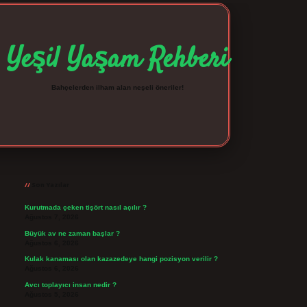
Yeşil Yaşam Rehberi
Bahçelerden ilham alan neşeli öneriler!
Sidebar
betexper giriş
betexpergir.net
Son Yazılar
Kurutmada çeken tişört nasıl açılır ?
Ağustos 7, 2026
Büyük av ne zaman başlar ?
Ağustos 6, 2026
Kulak kanaması olan kazazedeye hangi pozisyon verilir ?
Ağustos 6, 2026
Avcı toplayıcı insan nedir ?
Ağustos 5, 2026