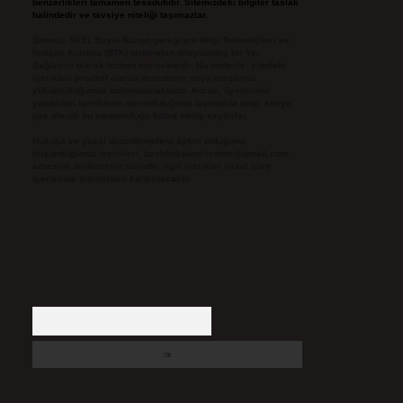
benzerlikleri tamamen tesadüfidir. Sitemizdeki bilgiler taslak
halindedir ve tavsiye niteliği taşımazlar.
Sitemiz, 5651 Sayılı Kanun gereğince Bilgi Teknolojileri ve
İletişim Kurumu (BTK) tarafından onaylanmış bir Yer
Sağlayıcı olarak hizmet vermektedir. Bu nedenle, sitedeki
içerikleri proaktif olarak denetleme veya araştırma
yükümlülüğümüz bulunmamaktadır. Ancak, üyelerimiz
yazdıkları içeriklerin sorumluluğunu taşımakta olup, siteye
üye olarak bu sorumluluğu kabul etmiş sayılırlar.
Hukuka ve yasal düzenlemelere aykırı olduğunu
düşündüğünüz içerikleri,
backlinkpanelicomtr@gmail.com
adresine bildirmeniz halinde, ilgili içerikler yasal süre
içerisinde sitemizden kaldırılacaktır.
Arama