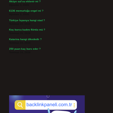
Aküye saf su eklenir mi ?
Ağustos 3, 2026
6136 memurluğa engel mi ?
Ağustos 3, 2026
Türkiye İspanya hangi stad ?
Temmuz 29, 2026
Koç burcu kadını flörtöz mü ?
Temmuz 26, 2026
Katarina hangi ülkededir ?
Temmuz 24, 2026
250 puan kaç burs eder ?
Temmuz 24, 2026