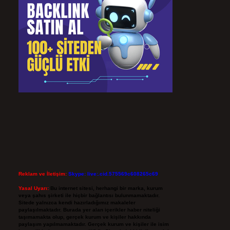
Reklam ve İletişim:
Skype: live:.cid.575569c608265c69
Yasal Uyarı:
Bu internet sitesi, herhangi bir marka, kurum
veya şahıs şirketi ile hiçbir bağlantısı bulunmamaktadır.
Sitede yalnızca kendi hazırladığımız makaleler
paylaşılmaktadır. Burada yer alan içerikler haber niteliği
taşımamakta olup, gerçek kurum ve kişiler hakkında
paylaşım yapılmamaktadır. Gerçek kurum ve kişiler ile isim