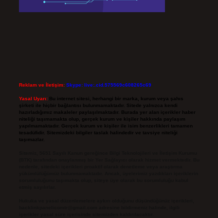
Reklam ve İletişim:
Skype: live:.cid.575569c608265c69
Yasal Uyarı:
Bu internet sitesi, herhangi bir marka, kurum veya şahıs
şirketi ile hiçbir bağlantısı bulunmamaktadır. Sitede yalnızca kendi
hazırladığımız makaleler paylaşılmaktadır. Burada yer alan içerikler haber
niteliği taşımamakta olup, gerçek kurum ve kişiler hakkında paylaşım
yapılmamaktadır. Gerçek kurum ve kişiler ile isim benzerlikleri tamamen
tesadüfidir. Sitemizdeki bilgiler taslak halindedir ve tavsiye niteliği
taşımazlar.
Sitemiz, 5651 Sayılı Kanun gereğince Bilgi Teknolojileri ve İletişim Kurumu
(BTK) tarafından onaylanmış bir Yer Sağlayıcı olarak hizmet vermektedir. Bu
nedenle, sitedeki içerikleri proaktif olarak denetleme veya araştırma
yükümlülüğümüz bulunmamaktadır. Ancak, üyelerimiz yazdıkları içeriklerin
sorumluluğunu taşımakta olup, siteye üye olarak bu sorumluluğu kabul
etmiş sayılırlar.
Hukuka ve yasal düzenlemelere aykırı olduğunu düşündüğünüz içerikleri,
backlinkpanelicomtr@gmail.com
adresine bildirmeniz halinde, ilgili
içerikler yasal süre içerisinde sitemizden kaldırılacaktır.