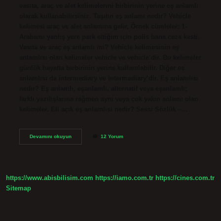
vasıta, araç ve alet kelimelerini birbirinin yerine eş anlamlı
olarak kullanabilirsiniz. Taşıtın eş anlamı nedir? Vehicle
kelimesi araç ve alet anlamına gelir. Örnek cümleler: 1-
Arabamı yanlış yere park ettiğim için polis bana ceza kesti.
Vasıta ve araç eş anlamlı mı? Vehicle kelimesinin eş
anlamlısı olan kelimeler vehicle ve vehicle’dir. Bu kelimeler
günlük hayatta birbirinin yerine kullanılabilir. Diğer eş
anlamlısı da intermediary ve intermediary’dir. Eş anlamlısı
nedir? Eş anlamlı, eşanlamlı, alternatif veya eşanlamlı;
farklı yazılışlarına rağmen aynı veya çok yakın anlamı olan
kelimeler. Eli açık eş anlamlısı nedir? Sessi Sözlük –…
Araçın
Devamını okuyun
12 Yorum
Eş
Anlamı
Ne
https://www.abisbilisim.com
https://iamo.com.tr
https://cines.com.tr
Sitemap