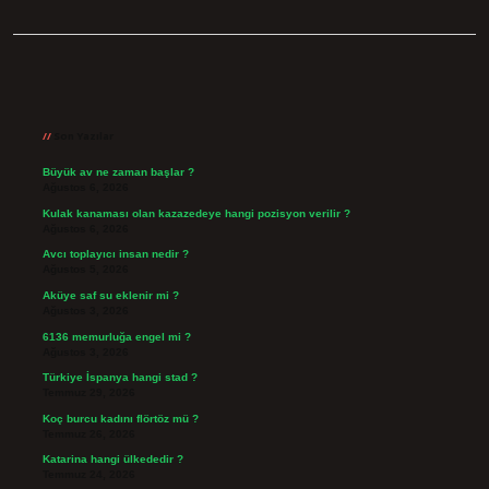
Sidebar
Son Yazılar
Büyük av ne zaman başlar ?
Ağustos 6, 2026
Kulak kanaması olan kazazedeye hangi pozisyon verilir ?
Ağustos 6, 2026
Avcı toplayıcı insan nedir ?
Ağustos 5, 2026
Aküye saf su eklenir mi ?
Ağustos 3, 2026
6136 memurluğa engel mi ?
Ağustos 3, 2026
Türkiye İspanya hangi stad ?
Temmuz 29, 2026
Koç burcu kadını flörtöz mü ?
Temmuz 26, 2026
Katarina hangi ülkededir ?
Temmuz 24, 2026