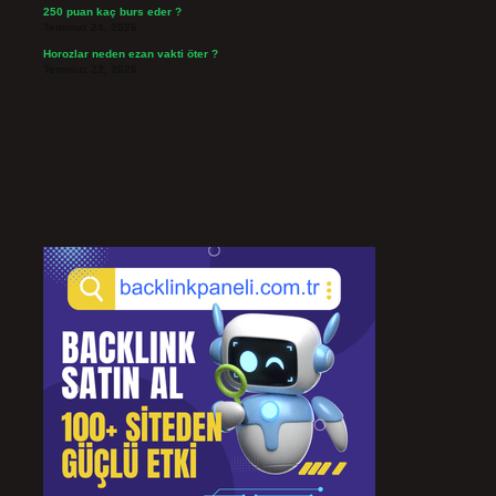
250 puan kaç burs eder ?
Temmuz 24, 2026
Horozlar neden ezan vakti öter ?
Temmuz 22, 2026