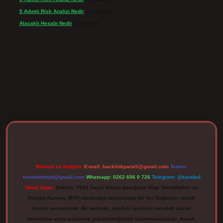
5 Adımlı Risk Analizi Nedir
için
Tuncay
Alacaklı Hesabı Nedir
için
admin
rgir.net
Reklam ve İletişim:
E-mail:
backlinkpaneli@gmail.com
Teams:
forumhizmeti@gmail.com
Whatsapp: 0262 606 0 726
Telegram: @karabul
Yasal Uyarı:
Sitemiz, 5651 Sayılı Kanun gereğince Bilgi Teknolojileri ve
İletişim Kurumu (BTK) tarafından onaylanmış bir Yer Sağlayıcı olarak
hizmet vermektedir. Bu nedenle, sitedeki içerikleri proaktif olarak
denetleme veya araştırma yükümlülüğümüz bulunmamaktadır. Ancak,