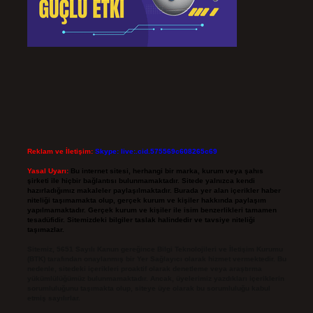
Reklam ve İletişim:
Skype: live:.cid.575569c608265c69
Yasal Uyarı:
Bu internet sitesi, herhangi bir marka, kurum veya şahıs
şirketi ile hiçbir bağlantısı bulunmamaktadır. Sitede yalnızca kendi
hazırladığımız makaleler paylaşılmaktadır. Burada yer alan içerikler haber
niteliği taşımamakta olup, gerçek kurum ve kişiler hakkında paylaşım
yapılmamaktadır. Gerçek kurum ve kişiler ile isim benzerlikleri tamamen
tesadüfidir. Sitemizdeki bilgiler taslak halindedir ve tavsiye niteliği
taşımazlar.
Sitemiz, 5651 Sayılı Kanun gereğince Bilgi Teknolojileri ve İletişim Kurumu
(BTK) tarafından onaylanmış bir Yer Sağlayıcı olarak hizmet vermektedir. Bu
nedenle, sitedeki içerikleri proaktif olarak denetleme veya araştırma
yükümlülüğümüz bulunmamaktadır. Ancak, üyelerimiz yazdıkları içeriklerin
sorumluluğunu taşımakta olup, siteye üye olarak bu sorumluluğu kabul
etmiş sayılırlar.