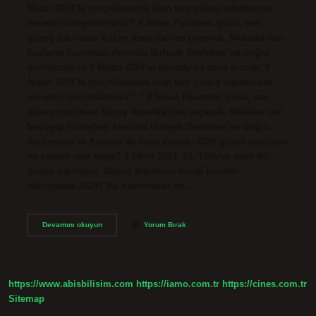
Nisan 2024’te gerçekleşecek olan tam güneş tutulmasını
nereden izleyebilirsiniz? 8 Nisan Pazartesi günü, tam
güneş tutulması Kuzey Amerika’dan geçecek, Meksika’dan
başlayıp kuzeybatı Amerika Birleşik Devletleri’ne doğru
ilerleyecek ve 8 Nisan 2024’te Kanada’da sona erecek. 8
Nisan 2024’te gerçekleşecek olan tam güneş tutulmasını
nereden izleyebilirsiniz? ? 8 Nisan Pazartesi günü, tam
güneş tutulması Kuzey Amerika’dan geçecek, Meksika’dan
başlayıp kuzeybatı Amerika Birleşik Devletleri’ne doğru
ilerleyecek ve Kanada’da sona erecek. 2024 güneş tutulması
ne zaman saat kaçta? 2 Ekim 2024, 21. Türkiye saati ile
güneş tutulması. Güneş tutulması hangi burçları
etkileyecek 2024? Bu tutulmadan en…
8
Devamını okuyun
Yorum Bırak
Nisan
Güneş
Tutulması
Saat
Kaçta
https://www.abisbilisim.com
https://iamo.com.tr
https://cines.com.tr
Sitemap