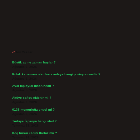
Sidebar
Son Yazılar
Büyük av ne zaman başlar ?
Ağustos 6, 2026
Kulak kanaması olan kazazedeye hangi pozisyon verilir ?
Ağustos 6, 2026
Avcı toplayıcı insan nedir ?
Ağustos 5, 2026
Aküye saf su eklenir mi ?
Ağustos 3, 2026
6136 memurluğa engel mi ?
Ağustos 3, 2026
Türkiye İspanya hangi stad ?
Temmuz 29, 2026
Koç burcu kadını flörtöz mü ?
Temmuz 26, 2026