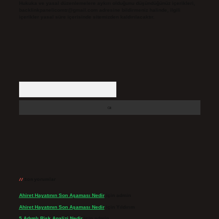
Hukuka ve yasal düzenlemelere aykırı olduğunu düşündüğünüz içerikleri,
backlinkpanelicomtr@gmail.com
adresine bildirmeniz halinde, ilgili
içerikler yasal süre içerisinde sitemizden kaldırılacaktır.
Arama
Son yorumlar
Ahiret Hayatının Son Aşaması Nedir
için
admin
Ahiret Hayatının Son Aşaması Nedir
için
Yıldırım
5 Adımlı Risk Analizi Nedir
için
admin