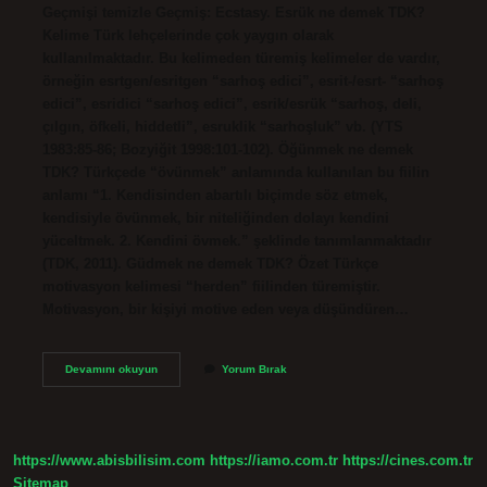
Geçmişi temizle Geçmiş: Ecstasy. Esrük ne demek TDK?
Kelime Türk lehçelerinde çok yaygın olarak
kullanılmaktadır. Bu kelimeden türemiş kelimeler de vardır,
örneğin esrtgen/esritgen “sarhoş edici”, esrit-/esrt- “sarhoş
edici”, esridici “sarhoş edici”, esrik/esrük “sarhoş, deli,
çılgın, öfkeli, hiddetli”, esruklik “sarhoşluk” vb. (YTS
1983:85-86; Bozyiğit 1998:101-102). Öğünmek ne demek
TDK? Türkçede “övünmek” anlamında kullanılan bu fiilin
anlamı “1. Kendisinden abartılı biçimde söz etmek,
kendisiyle övünmek, bir niteliğinden dolayı kendini
yüceltmek. 2. Kendini övmek.” şeklinde tanımlanmaktadır
(TDK, 2011). Güdmek ne demek TDK? Özet Türkçe
motivasyon kelimesi “herden” fiilinden türemiştir.
Motivasyon, bir kişiyi motive eden veya düşündüren…
Esrimek
Devamını okuyun
Yorum Bırak
Ne
Demek
Tdk
https://www.abisbilisim.com
https://iamo.com.tr
https://cines.com.tr
Sitemap