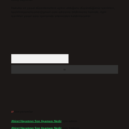
Hukuka ve yasal düzenlemelere aykırı olduğunu düşündüğünüz içerikleri,
backlinkpanelicomtr@gmail.com
adresine bildirmeniz halinde, ilgili
içerikler yasal süre içerisinde sitemizden kaldırılacaktır.
Arama
Son yorumlar
Ahiret Hayatının Son Aşaması Nedir
için
admin
Ahiret Hayatının Son Aşaması Nedir
için
Yıldırım