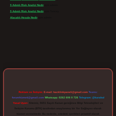
5 Adımlı Risk Analizi Nedir
için
admin
5 Adımlı Risk Analizi Nedir
için
Tuncay
Alacaklı Hesabı Nedir
için
admin
rgir.net
Reklam ve İletişim:
E-mail:
backlinkpaneli@gmail.com
Teams:
forumhizmeti@gmail.com
Whatsapp: 0262 606 0 726
Telegram: @karabul
Yasal Uyarı:
Sitemiz, 5651 Sayılı Kanun gereğince Bilgi Teknolojileri ve
İletişim Kurumu (BTK) tarafından onaylanmış bir Yer Sağlayıcı olarak
hizmet vermektedir. Bu nedenle, sitedeki içerikleri proaktif olarak