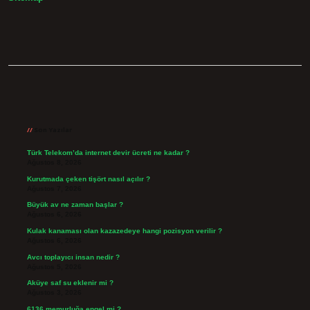
Sidebar
Son Yazılar
Türk Telekom’da internet devir ücreti ne kadar ?
Ağustos 8, 2026
Kurutmada çeken tişört nasıl açılır ?
Ağustos 7, 2026
Büyük av ne zaman başlar ?
Ağustos 6, 2026
Kulak kanaması olan kazazedeye hangi pozisyon verilir ?
Ağustos 6, 2026
Avcı toplayıcı insan nedir ?
Ağustos 5, 2026
Aküye saf su eklenir mi ?
Ağustos 3, 2026
6136 memurluğa engel mi ?