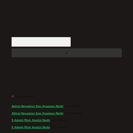
Arama
Son yorumlar
Ahiret Hayatının Son Aşaması Nedir
için
admin
Ahiret Hayatının Son Aşaması Nedir
için
Yıldırım
5 Adımlı Risk Analizi Nedir
için
admin
5 Adımlı Risk Analizi Nedir
için
Tuncay