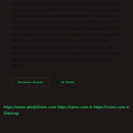
gününde bir ons altın 2.525 dolar seviyesini test etti. Altın
onsu ve spot piyasadaki dolar/TL kuru baz alınarak yapılan
hesaplamaya göre bir gram altın 2.000.762 TL’ye ulaşarak
gram altın için yeni bir rekor kırdı. Altın 2024 sonu ne olur?
Altının 2024’te “altın çağına” gireceğine inanmaya devam
eden İslam Memiş, “Gram altın yılbaşından bu yana yüzde
48 getiri sağladı. Yıla 2.050 liradan başladı. 3.080 lira
seviyesine kadar yükseldi. Bugün serbest piyasada gram
altın 3.056 lira seviyesinde. Altın rekor kırdı mı? Gram altın
2897 lirayla tarihi rekor kırdı. Gram altın neden düşüyor?
Döviz…
Gram
Devamını okuyun
14 Yorum
Altın
Rekor
Kırdı
Mı
https://www.abisbilisim.com
https://iamo.com.tr
https://cines.com.tr
Sitemap