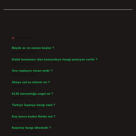
Sidebar
Son Yazılar
Büyük av ne zaman başlar ?
Ağustos 6, 2026
Kulak kanaması olan kazazedeye hangi pozisyon verilir ?
Ağustos 6, 2026
Avcı toplayıcı insan nedir ?
Ağustos 5, 2026
Aküye saf su eklenir mi ?
Ağustos 3, 2026
6136 memurluğa engel mi ?
Ağustos 3, 2026
Türkiye İspanya hangi stad ?
Temmuz 29, 2026
Koç burcu kadını flörtöz mü ?
Temmuz 26, 2026
Katarina hangi ülkededir ?
Temmuz 24, 2026