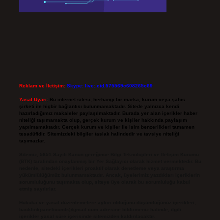
Reklam ve İletişim:
Skype: live:.cid.575569c608265c69
Yasal Uyarı:
Bu internet sitesi, herhangi bir marka, kurum veya şahıs
şirketi ile hiçbir bağlantısı bulunmamaktadır. Sitede yalnızca kendi
hazırladığımız makaleler paylaşılmaktadır. Burada yer alan içerikler haber
niteliği taşımamakta olup, gerçek kurum ve kişiler hakkında paylaşım
yapılmamaktadır. Gerçek kurum ve kişiler ile isim benzerlikleri tamamen
tesadüfidir. Sitemizdeki bilgiler taslak halindedir ve tavsiye niteliği
taşımazlar.
Sitemiz, 5651 Sayılı Kanun gereğince Bilgi Teknolojileri ve İletişim Kurumu
(BTK) tarafından onaylanmış bir Yer Sağlayıcı olarak hizmet vermektedir. Bu
nedenle, sitedeki içerikleri proaktif olarak denetleme veya araştırma
yükümlülüğümüz bulunmamaktadır. Ancak, üyelerimiz yazdıkları içeriklerin
sorumluluğunu taşımakta olup, siteye üye olarak bu sorumluluğu kabul
etmiş sayılırlar.
Hukuka ve yasal düzenlemelere aykırı olduğunu düşündüğünüz içerikleri,
backlinkpanelicomtr@gmail.com
adresine bildirmeniz halinde, ilgili
içerikler yasal süre içerisinde sitemizden kaldırılacaktır.