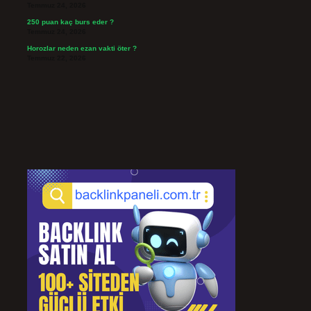
Temmuz 24, 2026
250 puan kaç burs eder ?
Temmuz 24, 2026
Horozlar neden ezan vakti öter ?
Temmuz 22, 2026