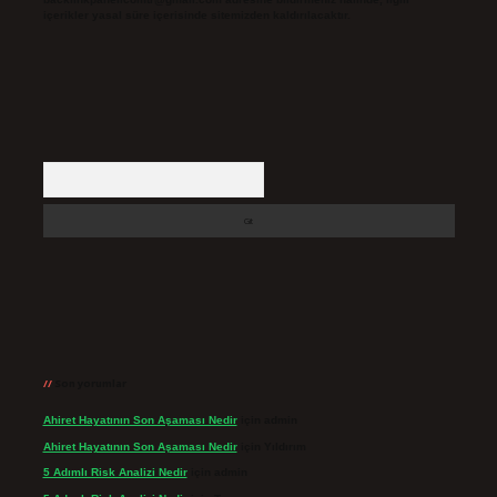
içerikler yasal süre içerisinde sitemizden kaldırılacaktır.
Arama
Son yorumlar
Ahiret Hayatının Son Aşaması Nedir
için
admin
Ahiret Hayatının Son Aşaması Nedir
için
Yıldırım
5 Adımlı Risk Analizi Nedir
için
admin