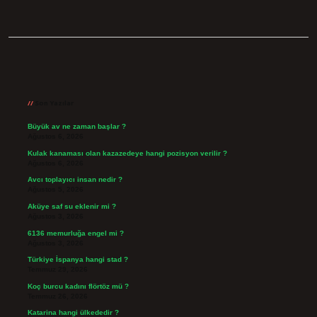
Sidebar
Son Yazılar
Büyük av ne zaman başlar ?
Ağustos 6, 2026
Kulak kanaması olan kazazedeye hangi pozisyon verilir ?
Ağustos 6, 2026
Avcı toplayıcı insan nedir ?
Ağustos 5, 2026
Aküye saf su eklenir mi ?
Ağustos 3, 2026
6136 memurluğa engel mi ?
Ağustos 3, 2026
Türkiye İspanya hangi stad ?
Temmuz 29, 2026
Koç burcu kadını flörtöz mü ?
Temmuz 26, 2026
Katarina hangi ülkededir ?