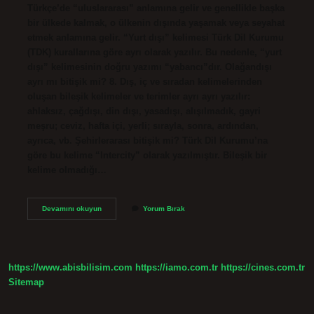
Türkçe’de “uluslararası” anlamına gelir ve genellikle başka
bir ülkede kalmak, o ülkenin dışında yaşamak veya seyahat
etmek anlamına gelir. “Yurt dışı” kelimesi Türk Dil Kurumu
(TDK) kurallarına göre ayrı olarak yazılır. Bu nedenle, “yurt
dışı” kelimesinin doğru yazımı “yabancı”dır. Olağandışı
ayrı mı bitişik mi? 8. Dış, iç ve sıradan kelimelerinden
oluşan bileşik kelimeler ve terimler ayrı ayrı yazılır:
ahlaksız, çağdışı, din dışı, yasadışı, alışılmadık, gayri
meşru; ceviz, hafta içi, yerli; sırayla, sonra, ardından,
ayrıca, vb. Şehirlerarası bitişik mi? Türk Dil Kurumu’na
göre bu kelime “Intercity” olarak yazılmıştır. Bileşik bir
kelime olmadığı…
Şehirdışı
Devamını okuyun
Yorum Bırak
Bitişik
Mi
Ayrı
Mı
https://www.abisbilisim.com
https://iamo.com.tr
https://cines.com.tr
Sitemap