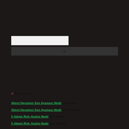
Arama
Son yorumlar
Ahiret Hayatının Son Aşaması Nedir
için
admin
Ahiret Hayatının Son Aşaması Nedir
için
Yıldırım
5 Adımlı Risk Analizi Nedir
için
admin
5 Adımlı Risk Analizi Nedir
için
Tuncay