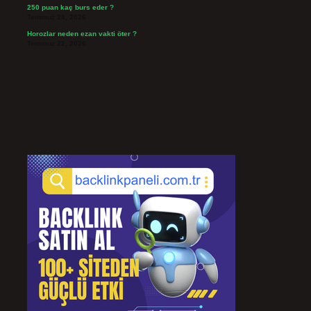
250 puan kaç burs eder ?
Temmuz 24, 2026
Horozlar neden ezan vakti öter ?
Temmuz 22, 2026