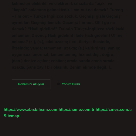
kelimeleri elektrikli ve elektronik cihazlarda “açık” ve
“kapalı” anlamına gelmektedir. I am out ne demek? Tureng
– I’m out – Türkçe İngilizce sözlük. Geçmişi gizle Geçmiş
ayrıntıları Geçmişi temizle Geçmiş: I’m out. Off I go ne
demek? “Hadi gidelim!” Terimin Türkçe-İngilizce sözlükteki
anlamları: 2 sonuç Hadi gidelim! İfade Hadi gidelim! Off ne
anlama? (z.), (s.), edat uzakta; ileri, ileriye; ötesinde,
ötesinde; yanda; tamamen; uzakta; (s.) kaldırılmış; yanlış;
uygunsuz, anormal; tamamlanmış; hizmet dışı; doğru;
(den.) denize açılan; edattan; arada sırada arada sırada
uzakta. Şans zayıf bir olasılık. Benim elimde değil. I…
I
Devamını okuyun
Yorum Bırak
Am
Off
Ne
Demek
https://www.abisbilisim.com
https://iamo.com.tr
https://cines.com.tr
Sitemap