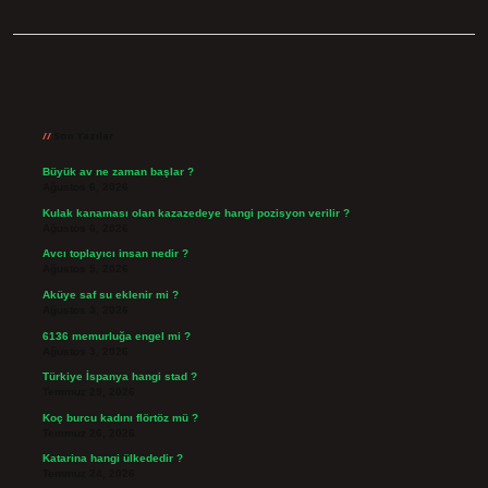
Sidebar
Son Yazılar
Büyük av ne zaman başlar ?
Ağustos 6, 2026
Kulak kanaması olan kazazedeye hangi pozisyon verilir ?
Ağustos 6, 2026
Avcı toplayıcı insan nedir ?
Ağustos 5, 2026
Aküye saf su eklenir mi ?
Ağustos 3, 2026
6136 memurluğa engel mi ?
Ağustos 3, 2026
Türkiye İspanya hangi stad ?
Temmuz 29, 2026
Koç burcu kadını flörtöz mü ?
Temmuz 26, 2026
Katarina hangi ülkededir ?
Temmuz 24, 2026