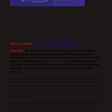
Reklam ve İletişim:
Skype: live:.cid.575569c608265c69
Yasal Uyarı:
Bu internet sitesi, herhangi bir marka, kurum veya şahıs
şirketi ile hiçbir bağlantısı bulunmamaktadır. Sitede yalnızca kendi
hazırladığımız makaleler paylaşılmaktadır. Burada yer alan içerikler haber
niteliği taşımamakta olup, gerçek kurum ve kişiler hakkında paylaşım
yapılmamaktadır. Gerçek kurum ve kişiler ile isim benzerlikleri tamamen
tesadüfidir. Sitemizdeki bilgiler taslak halindedir ve tavsiye niteliği
taşımazlar.
Sitemiz, 5651 Sayılı Kanun gereğince Bilgi Teknolojileri ve İletişim Kurumu
(BTK) tarafından onaylanmış bir Yer Sağlayıcı olarak hizmet vermektedir. Bu
nedenle, sitedeki içerikleri proaktif olarak denetleme veya araştırma
yükümlülüğümüz bulunmamaktadır. Ancak, üyelerimiz yazdıkları içeriklerin
sorumluluğunu taşımakta olup, siteye üye olarak bu sorumluluğu kabul
etmiş sayılırlar.
Hukuka ve yasal düzenlemelere aykırı olduğunu düşündüğünüz içerikleri,
backlinkpanelicomtr@gmail.com
adresine bildirmeniz halinde, ilgili
içerikler yasal süre içerisinde sitemizden kaldırılacaktır.