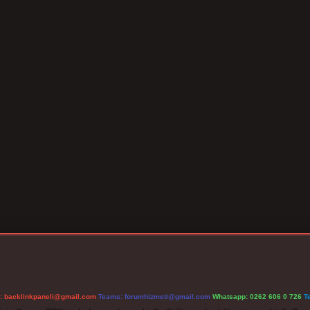
l:
backlinkpaneli@gmail.com
Teams:
forumhizmeti@gmail.com
Whatsapp: 0262 606 0 726
T