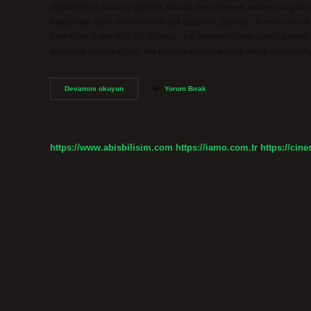
dişlerinizin arasını günlük olarak temizlemek anlamına gelir.
aşağıdaki ağız sorunlarına yol açabilir: Şişmiş, kırmızı bir d
belirtileri nelerdir? Dil iltihabı, tıp literatüründe glosit olara
şeklinde ortaya çıkar. Bu durum oluştuğunda dilde kızarıkl
Dilde
Devamını okuyun
Yorum Bırak
Glossit
Neden
Olur
https://www.abisbilisim.com
https://iamo.com.tr
https://cine