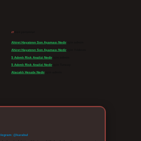
Son yorumlar
Ahiret Hayatının Son Aşaması Nedir
için
admin
Ahiret Hayatının Son Aşaması Nedir
için
Yıldırım
5 Adımlı Risk Analizi Nedir
için
admin
5 Adımlı Risk Analizi Nedir
için
Tuncay
Alacaklı Hesabı Nedir
için
admin
elegram: @karabul