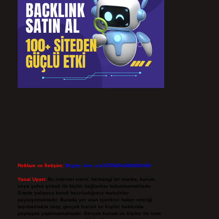
Reklam ve İletişim:
Skype: live:.cid.575569c608265c69
Yasal Uyarı:
Bu internet sitesi, herhangi bir marka, kurum
veya şahıs şirketi ile hiçbir bağlantısı bulunmamaktadır.
Sitede yalnızca kendi hazırladığımız makaleler
paylaşılmaktadır. Burada yer alan içerikler haber niteliği
taşımamakta olup, gerçek kurum ve kişiler hakkında
paylaşım yapılmamaktadır. Gerçek kurum ve kişiler ile isim