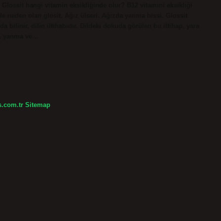
 Glossit hangi vitamin eksikliğinde olur? B12 vitamini eksikliği
ile neden olan glosit. Ağız ülseri. Ağızda yanma hissi. Glossit
k da bilinir, dilin iltihabıdır. Dildeki dokuda görülen bu iltihap, yara
ık, yanma ve…
s.com.tr
Sitemap