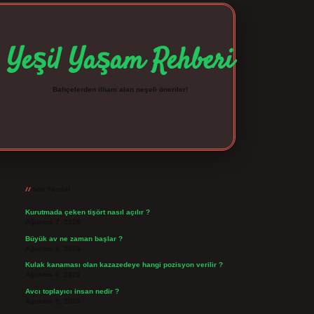
Yeşil Yaşam Rehberi
Bahçelerden ilham alan neşeli öneriler!
Sidebar
betexper giriş
betexpergir.net
Son Yazılar
Kurutmada çeken tişört nasıl açılır ?
Ağustos 7, 2026
Büyük av ne zaman başlar ?
Ağustos 6, 2026
Kulak kanaması olan kazazedeye hangi pozisyon verilir ?
Ağustos 6, 2026
Avcı toplayıcı insan nedir ?
Ağustos 5, 2026