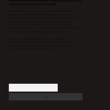
benzerlikleri tamamen tesadüfidir. Sitemizdeki bilgiler taslak
halindedir ve tavsiye niteliği taşımazlar.
Sitemiz, 5651 Sayılı Kanun gereğince Bilgi Teknolojileri ve
İletişim Kurumu (BTK) tarafından onaylanmış bir Yer
Sağlayıcı olarak hizmet vermektedir. Bu nedenle, sitedeki
içerikleri proaktif olarak denetleme veya araştırma
yükümlülüğümüz bulunmamaktadır. Ancak, üyelerimiz
yazdıkları içeriklerin sorumluluğunu taşımakta olup, siteye
üye olarak bu sorumluluğu kabul etmiş sayılırlar.
Hukuka ve yasal düzenlemelere aykırı olduğunu
düşündüğünüz içerikleri,
backlinkpanelicomtr@gmail.com
adresine bildirmeniz halinde, ilgili içerikler yasal süre
içerisinde sitemizden kaldırılacaktır.
Arama