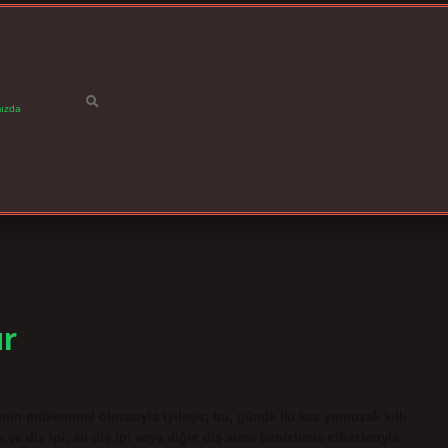
ızda
ur
inin mükemmel olmasıyla iyileşir; bu, günde iki kez yumuşak kıllı
k ve diş ipi, su diş ipi veya diğer diş arası temizleme cihazlarıyla