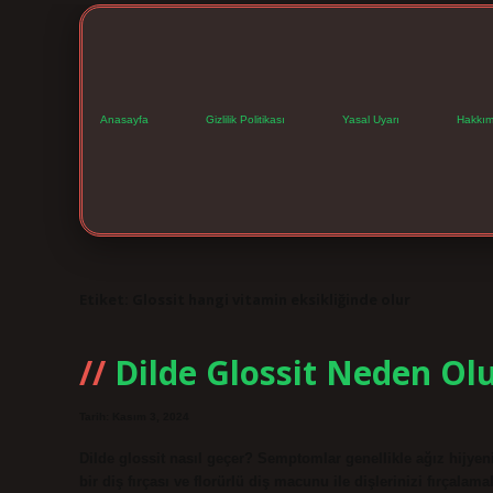
Anasayfa
Gizlilik Politikası
Yasal Uyarı
Hakkım
Etiket:
Glossit hangi vitamin eksikliğinde olur
Dilde Glossit Neden Ol
Tarih: Kasım 3, 2024
Dilde glossit nasıl geçer? Semptomlar genellikle ağız hijyen
bir diş fırçası ve florürlü diş macunu ile dişlerinizi fırçalama