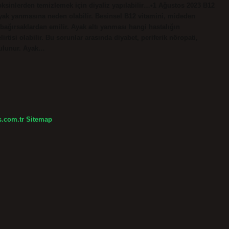
toksinlerden temizlemek için diyaliz yapılabilir…•1 Ağustos 2023 B12
ayak yanmasına neden olabilir. Besinsel B12 vitamini, mideden
k bağırsaklardan emilir. Ayak altı yanması hangi hastalığın
irtisi olabilir. Bu sorunlar arasında diyabet, periferik nöropati,
 bulunur. Ayak…
s.com.tr
Sitemap