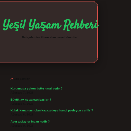
Yeşil Yaşam Rehberi
Bahçelerden ilham alan neşeli öneriler!
Sidebar
betexper giriş
betexpergir.net
Son Yazılar
Kurutmada çeken tişört nasıl açılır ?
Ağustos 7, 2026
Büyük av ne zaman başlar ?
Ağustos 6, 2026
Kulak kanaması olan kazazedeye hangi pozisyon verilir ?
Ağustos 6, 2026
Avcı toplayıcı insan nedir ?
Ağustos 5, 2026