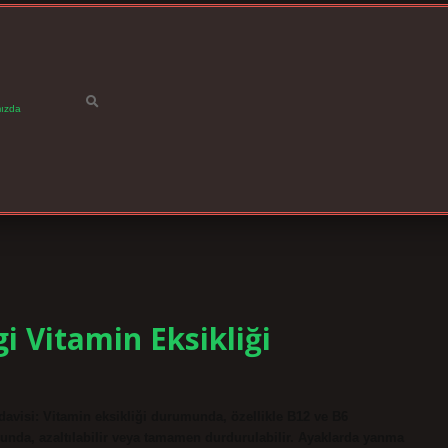
ızda
i Vitamin Eksikliği
avisi: Vitamin eksikliği durumunda, özellikle B12 ve B6
umunda, azaltılabilir veya tamamen durdurulabilir. Ayaklarda yanma