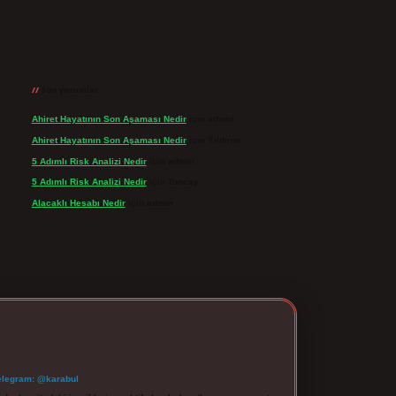
Son yorumlar
Ahiret Hayatının Son Aşaması Nedir
için
admin
Ahiret Hayatının Son Aşaması Nedir
için
Yıldırım
5 Adımlı Risk Analizi Nedir
için
admin
5 Adımlı Risk Analizi Nedir
için
Tuncay
Alacaklı Hesabı Nedir
için
admin
elegram: @karabul