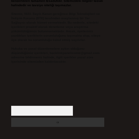
benzerlikleri tamamen tesadüfidir. Sitemizdeki bilgiler taslak
halindedir ve tavsiye niteliği taşımazlar.
Sitemiz, 5651 Sayılı Kanun gereğince Bilgi Teknolojileri ve
İletişim Kurumu (BTK) tarafından onaylanmış bir Yer
Sağlayıcı olarak hizmet vermektedir. Bu nedenle, sitedeki
içerikleri proaktif olarak denetleme veya araştırma
yükümlülüğümüz bulunmamaktadır. Ancak, üyelerimiz
yazdıkları içeriklerin sorumluluğunu taşımakta olup, siteye
üye olarak bu sorumluluğu kabul etmiş sayılırlar.
Hukuka ve yasal düzenlemelere aykırı olduğunu
düşündüğünüz içerikleri,
backlinkpanelicomtr@gmail.com
adresine bildirmeniz halinde, ilgili içerikler yasal süre
içerisinde sitemizden kaldırılacaktır.
Arama