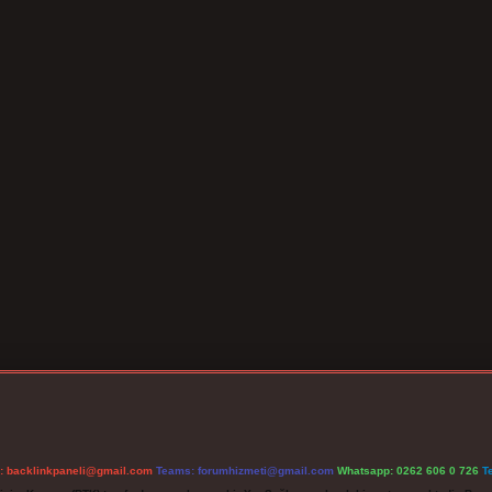
l:
backlinkpaneli@gmail.com
Teams:
forumhizmeti@gmail.com
Whatsapp: 0262 606 0 726
T