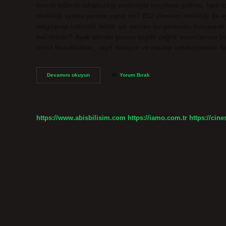
kronik böbrek rahatsızlığı nedeniyle meydana gelirse, kanı 
eksikliği ayakta yanma yapar mı? B12 vitamini eksikliği de 
salgılanan intrinsik faktör adı verilen bir proteinle birleşere
belirtisidir? Ayak altında yanma çeşitli sağlık sorunlarının bel
tiroid bozuklukları, zayıf dolaşım ve mantar enfeksiyonları
Ayak
Devamını okuyun
Yorum Bırak
Altı
Yanması
Hangi
Vitamin
Eksikliği
https://www.abisbilisim.com
https://iamo.com.tr
https://cine