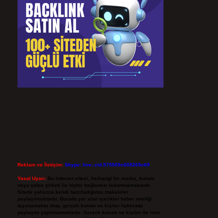
Reklam ve İletişim:
Skype: live:.cid.575569c608265c69
Yasal Uyarı:
Bu internet sitesi, herhangi bir marka, kurum
veya şahıs şirketi ile hiçbir bağlantısı bulunmamaktadır.
Sitede yalnızca kendi hazırladığımız makaleler
paylaşılmaktadır. Burada yer alan içerikler haber niteliği
taşımamakta olup, gerçek kurum ve kişiler hakkında
paylaşım yapılmamaktadır. Gerçek kurum ve kişiler ile isim