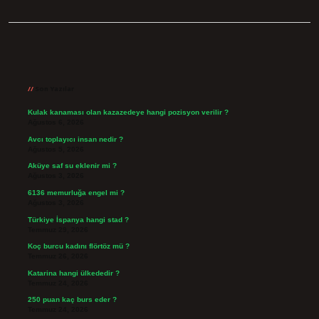
Sidebar
Son Yazılar
Kulak kanaması olan kazazedeye hangi pozisyon verilir ?
Ağustos 6, 2026
Avcı toplayıcı insan nedir ?
Ağustos 5, 2026
Aküye saf su eklenir mi ?
Ağustos 3, 2026
6136 memurluğa engel mi ?
Ağustos 3, 2026
Türkiye İspanya hangi stad ?
Temmuz 29, 2026
Koç burcu kadını flörtöz mü ?
Temmuz 26, 2026
Katarina hangi ülkededir ?
Temmuz 24, 2026
250 puan kaç burs eder ?
Temmuz 24, 2026