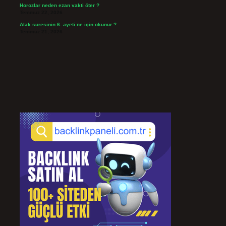
Horozlar neden ezan vakti öter ?
Temmuz 22, 2026
Alak suresinin 6. ayeti ne için okunur ?
Temmuz 21, 2026