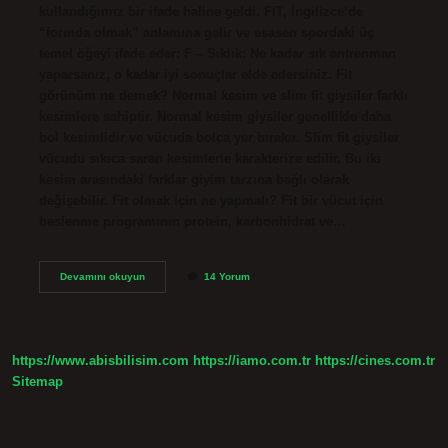
kullandığımız bir ifade haline geldi. FIT, İngilizce’de
“formda olmak” anlamına gelir ve esasen spordaki üç
temel öğeyi ifade eder: F – Sıklık: Ne kadar sık ​​antrenman
yaparsanız, o kadar iyi sonuçlar elde edersiniz. Fit
görünüm ne demek? Normal kesim ve slim fit giysiler farklı
kesimlere sahiptir. Normal kesim giysiler genellikle daha
bol kesimlidir ve vücuda bolca yer bırakır. Slim fit giysiler
vücudu sıkıca saran kesimlerle karakterize edilir. Bu iki
kesim arasındaki farklar giyim tarzına bağlı olarak
değişebilir. Fit olmak için ne yapmalı? Fit bir vücut için
beslenme programının protein, karbonhidrat ve…
Fit
Devamını okuyun
14 Yorum
Olmak
Nedir
https://www.abisbilisim.com
https://iamo.com.tr
https://cines.com.tr
Sitemap