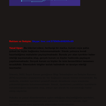
Reklam ve İletişim:
Skype: live:.cid.575569c608265c69
Yasal Uyarı:
Bu internet sitesi, herhangi bir marka, kurum veya şahıs
şirketi ile hiçbir bağlantısı bulunmamaktadır. Sitede yalnızca kendi
hazırladığımız makaleler paylaşılmaktadır. Burada yer alan içerikler haber
niteliği taşımamakta olup, gerçek kurum ve kişiler hakkında paylaşım
yapılmamaktadır. Gerçek kurum ve kişiler ile isim benzerlikleri tamamen
tesadüfidir. Sitemizdeki bilgiler taslak halindedir ve tavsiye niteliği
taşımazlar.
Sitemiz, 5651 Sayılı Kanun gereğince Bilgi Teknolojileri ve İletişim Kurumu
(BTK) tarafından onaylanmış bir Yer Sağlayıcı olarak hizmet vermektedir. Bu
nedenle, sitedeki içerikleri proaktif olarak denetleme veya araştırma
yükümlülüğümüz bulunmamaktadır. Ancak, üyelerimiz yazdıkları içeriklerin
sorumluluğunu taşımakta olup, siteye üye olarak bu sorumluluğu kabul
etmiş sayılırlar.
Hukuka ve yasal düzenlemelere aykırı olduğunu düşündüğünüz içerikleri,
backlinkpanelicomtr@gmail.com
adresine bildirmeniz halinde, ilgili
içerikler yasal süre içerisinde sitemizden kaldırılacaktır.