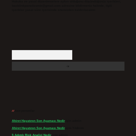
Hukuka ve yasal düzenlemelere aykırı olduğunu düşündüğünüz içerikleri,
backlinkpanelicomtr@gmail.com
adresine bildirmeniz halinde, ilgili
içerikler yasal süre içerisinde sitemizden kaldırılacaktır.
Arama
Son yorumlar
Ahiret Hayatının Son Aşaması Nedir
için
admin
Ahiret Hayatının Son Aşaması Nedir
için
Yıldırım
5 Adımlı Risk Analizi Nedir
için
admin