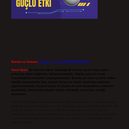
Reklam ve İletişim:
Skype: live:.cid.575569c608265c69
Yasal Uyarı:
Bu internet sitesi, herhangi bir marka, kurum veya şahıs
şirketi ile hiçbir bağlantısı bulunmamaktadır. Sitede yalnızca kendi
hazırladığımız makaleler paylaşılmaktadır. Burada yer alan içerikler haber
niteliği taşımamakta olup, gerçek kurum ve kişiler hakkında paylaşım
yapılmamaktadır. Gerçek kurum ve kişiler ile isim benzerlikleri tamamen
tesadüfidir. Sitemizdeki bilgiler taslak halindedir ve tavsiye niteliği
taşımazlar.
Sitemiz, 5651 Sayılı Kanun gereğince Bilgi Teknolojileri ve İletişim Kurumu
(BTK) tarafından onaylanmış bir Yer Sağlayıcı olarak hizmet vermektedir. Bu
nedenle, sitedeki içerikleri proaktif olarak denetleme veya araştırma
yükümlülüğümüz bulunmamaktadır. Ancak, üyelerimiz yazdıkları içeriklerin
sorumluluğunu taşımakta olup, siteye üye olarak bu sorumluluğu kabul
etmiş sayılırlar.