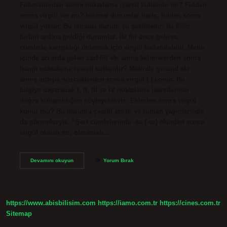
Fiilimsilerden sonra noktalama işareti kullanılır mı? Fiilden
sonra virgül var mı? İstisnai durumlar hariç, fiilden sonra
virgül yoktur. Bu istisnai durum şu şekildedir: iki fiilin
birbiri ardına geldiği durumlar. İki fiil önce gelirse,
cümlede karışıklığı önlemek için virgül kullanılabilir. Metin
içinde art arda gelen zarf-fiil eki almış kelimelerden sonra
hangi noktalama işareti kullanılır? Metinde gerund eki
almış ardışık sözcüklerden sonra virgül (,) konur. Bu
bilgiye dayanarak I, II, III ve IV noktalama işaretlerinin
doğru kullanıldığını söyleyebiliriz. Ekinden sonra virgül
konur mu? Bu durumu çeşitli anlatı ve roman yayınlarında
da görmekteyiz. “Şart cümlelerinde -sa (-se) ekinden sonra
virgül olmalı mı, olmamalı…
Zarf
Devamını okuyun
Yorum Bırak
Fiil
Ekinden
Sonra
Hangi
Noktalama
https://www.abisbilisim.com
https://iamo.com.tr
https://cines.com.tr
Işareti
Gelir
Sitemap