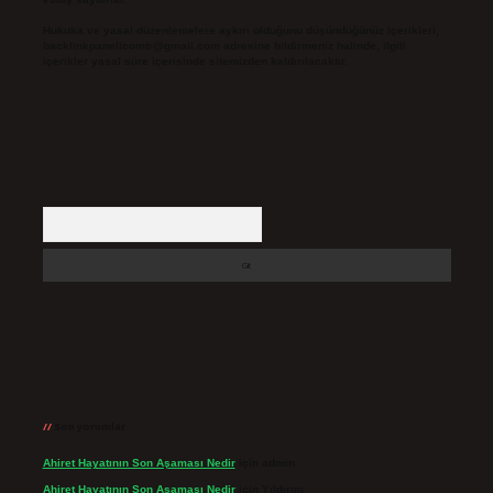
Hukuka ve yasal düzenlemelere aykırı olduğunu düşündüğünüz içerikleri,
backlinkpanelicomtr@gmail.com
adresine bildirmeniz halinde, ilgili
içerikler yasal süre içerisinde sitemizden kaldırılacaktır.
Arama
Son yorumlar
Ahiret Hayatının Son Aşaması Nedir
için
admin
Ahiret Hayatının Son Aşaması Nedir
için
Yıldırım