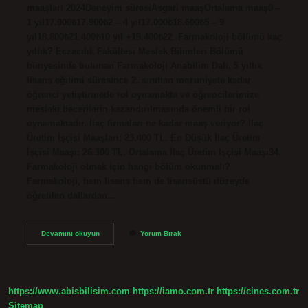
maaşları 2024Deneyim süresiAsgari maaşOrtalama maaş0 –
1 yıl17.000₺17.900₺2 – 4 yıl17.000₺18.600₺5 – 9
yıl18.800₺21.400₺10 yıl +19.400₺22. Farmakoloji bölümü kaç
yıllık? Eczacılık Fakültesi Meslek Bilimleri Bölümü
bünyesinde bulunan Farmakoloji Anabilim Dalı, 5 yıllık
lisans eğitimi süresince 2. sınıftan mezuniyete kadar
öğrenci yetiştirmede rol oynamakta ve öğrencilerimize
mesleki becerilerin kazandırılmasında önemli bir rol
oynamaktadır. İlaç firmaları ne kadar maaş veriyor? İlaç
Üretim İşçisi Maaşları: 23.400 TL. En Düşük İlaç Üretim
İşçisi Maaşı: 26.300 TL. Ortalama İlaç Üretim İşçisi Maaşı34.
Farmakoloji olmak için hangi bölüm okunmalı?
Farmakoloji, hem lisans hem de lisansüstü düzeyde
öğretilen dallardan…
Farmakoloji
Devamını okuyun
Yorum Bırak
Ne
Kadar
Maaş
Alır
https://www.abisbilisim.com
https://iamo.com.tr
https://cines.com.tr
Sitemap