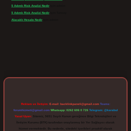
5 Adımlı Risk Analizi Nedir
için
admin
5 Adımlı Risk Analizi Nedir
için
Tuncay
Alacaklı Hesabı Nedir
için
admin
rgir.net
Reklam ve İletişim:
E-mail:
backlinkpaneli@gmail.com
Teams:
forumhizmeti@gmail.com
Whatsapp: 0262 606 0 726
Telegram: @karabul
Yasal Uyarı:
Sitemiz, 5651 Sayılı Kanun gereğince Bilgi Teknolojileri ve
İletişim Kurumu (BTK) tarafından onaylanmış bir Yer Sağlayıcı olarak
hizmet vermektedir. Bu nedenle, sitedeki içerikleri proaktif olarak