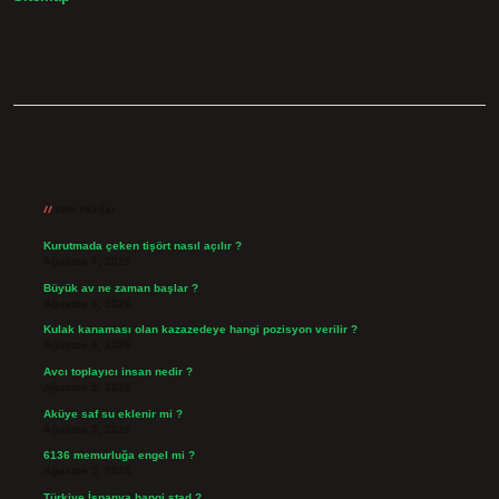
Sidebar
Son Yazılar
Kurutmada çeken tişört nasıl açılır ?
Ağustos 7, 2026
Büyük av ne zaman başlar ?
Ağustos 6, 2026
Kulak kanaması olan kazazedeye hangi pozisyon verilir ?
Ağustos 6, 2026
Avcı toplayıcı insan nedir ?
Ağustos 5, 2026
Aküye saf su eklenir mi ?
Ağustos 3, 2026
6136 memurluğa engel mi ?
Ağustos 3, 2026
Türkiye İspanya hangi stad ?