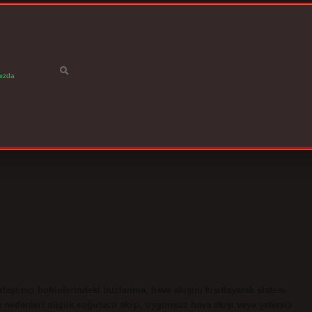
ızda
tırıcı bobinlerindeki buzlanma, hava akışını kısıtlayarak sistem
ca nedenleri düşük soğutucu akışı, uygunsuz hava akışı veya yetersiz