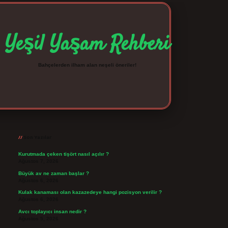
Yeşil Yaşam Rehberi
Bahçelerden ilham alan neşeli öneriler!
Sidebar
betexper giriş
betexpergir.net
Son Yazılar
Kurutmada çeken tişört nasıl açılır ?
Ağustos 7, 2026
Büyük av ne zaman başlar ?
Ağustos 6, 2026
Kulak kanaması olan kazazedeye hangi pozisyon verilir ?
Ağustos 6, 2026
Avcı toplayıcı insan nedir ?
Ağustos 5, 2026