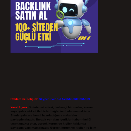
Reklam ve İletişim:
Skype: live:.cid.575569c608265c69
Yasal Uyarı:
Bu internet sitesi, herhangi bir marka, kurum
veya şahıs şirketi ile hiçbir bağlantısı bulunmamaktadır.
Sitede yalnızca kendi hazırladığımız makaleler
paylaşılmaktadır. Burada yer alan içerikler haber niteliği
taşımamakta olup, gerçek kurum ve kişiler hakkında
paylaşım yapılmamaktadır. Gerçek kurum ve kişiler ile isim