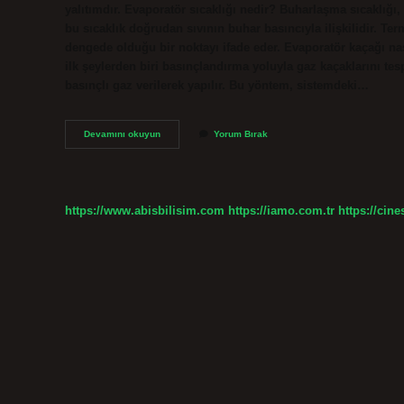
yalıtımdır. Evaporatör sıcaklığı nedir? Buharlaşma sıcaklığı,
bu sıcaklık doğrudan sıvının buhar basıncıyla ilişkilidir. Te
dengede olduğu bir noktayı ifade eder. Evaporatör kaçağı nas
ilk şeylerden biri basınçlandırma yoluyla gaz kaçaklarını te
basınçlı gaz verilerek yapılır. Bu yöntem, sistemdeki…
Evaporatör
Devamını okuyun
Yorum Bırak
Soğutur
Mu
https://www.abisbilisim.com
https://iamo.com.tr
https://cine