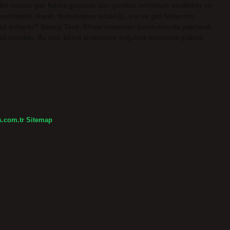
 bir sıvının gaz fazına geçmesi için gereken minimum sıcaklıktır ve
rmodinamik olarak, buharlaşma sıcaklığı, sıvı ve gaz fazlarının
ıl anlaşılır? Basınç Testi: Klima sistemleri kurulumunda yapılacak
spit etmektir. Bu test, klima sisteminin soğutma sistemine yüksek
s.com.tr
Sitemap