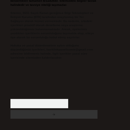
benzerlikleri tamamen tesadüfidir. Sitemizdeki bilgiler taslak
halindedir ve tavsiye niteliği taşımazlar.
Sitemiz, 5651 Sayılı Kanun gereğince Bilgi Teknolojileri ve
İletişim Kurumu (BTK) tarafından onaylanmış bir Yer
Sağlayıcı olarak hizmet vermektedir. Bu nedenle, sitedeki
içerikleri proaktif olarak denetleme veya araştırma
yükümlülüğümüz bulunmamaktadır. Ancak, üyelerimiz
yazdıkları içeriklerin sorumluluğunu taşımakta olup, siteye
üye olarak bu sorumluluğu kabul etmiş sayılırlar.
Hukuka ve yasal düzenlemelere aykırı olduğunu
düşündüğünüz içerikleri,
backlinkpanelicomtr@gmail.com
adresine bildirmeniz halinde, ilgili içerikler yasal süre
içerisinde sitemizden kaldırılacaktır.
Arama