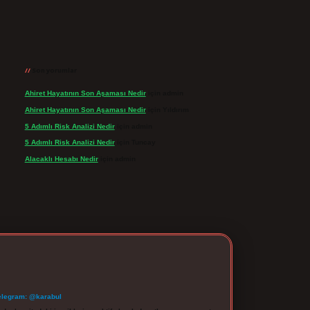
Son yorumlar
Ahiret Hayatının Son Aşaması Nedir
için
admin
Ahiret Hayatının Son Aşaması Nedir
için
Yıldırım
5 Adımlı Risk Analizi Nedir
için
admin
5 Adımlı Risk Analizi Nedir
için
Tuncay
Alacaklı Hesabı Nedir
için
admin
elegram: @karabul