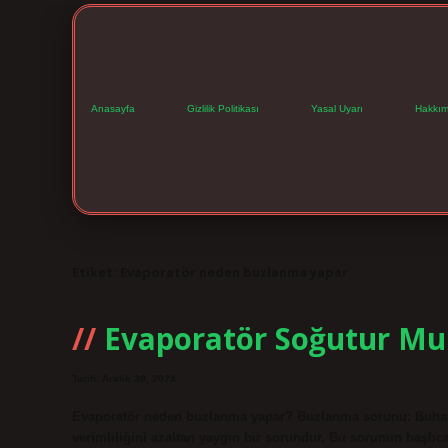
Anasayfa
Gizlilik Politikası
Yasal Uyarı
Hakkım
Etiket:
Evaporatör neden buzlanma yapar
Evaporatör Soğutur Mu
Tarih: Aralık 30, 2024
Evaporatör neden buzlanma yapar? Buzlanma sorunu: Buharlaş
verimliliğini azaltan yaygın bir sorundur. Bu sorunun başlı