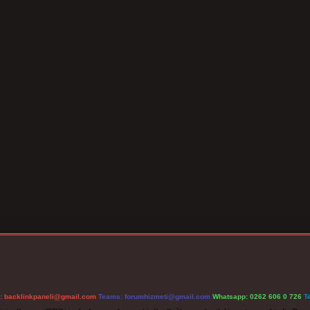
l:
backlinkpaneli@gmail.com
Teams:
forumhizmeti@gmail.com
Whatsapp: 0262 606 0 726
T