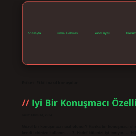
Anasayfa
Gizlilik Politikası
Yasal Uyarı
Hakkım
Etiket:
Etkili nasıl konuşulur
Iyi Bir Konuşmacı Özelli
Tarih: Ekim 13, 2024
Güzel bir konuşmacı nasıl olunur? Harika bir konuşmacı olma
kendi lehinize kullanın. … 3. Hedef kitlenizi iyi tanıyın. …