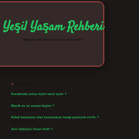
Yeşil Yaşam Rehberi
Bahçelerden ilham alan neşeli öneriler!
Sidebar
betexper giriş
betexpergir.net
Son Yazılar
Kurutmada çeken tişört nasıl açılır ?
Ağustos 7, 2026
Büyük av ne zaman başlar ?
Ağustos 6, 2026
Kulak kanaması olan kazazedeye hangi pozisyon verilir ?
Ağustos 6, 2026
Avcı toplayıcı insan nedir ?
Ağustos 5, 2026