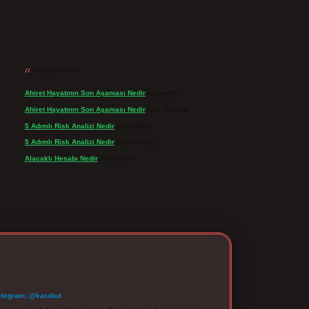
Son yorumlar
Ahiret Hayatının Son Aşaması Nedir
için
admin
Ahiret Hayatının Son Aşaması Nedir
için
Yıldırım
5 Adımlı Risk Analizi Nedir
için
admin
5 Adımlı Risk Analizi Nedir
için
Tuncay
Alacaklı Hesabı Nedir
için
admin
elegram: @karabul