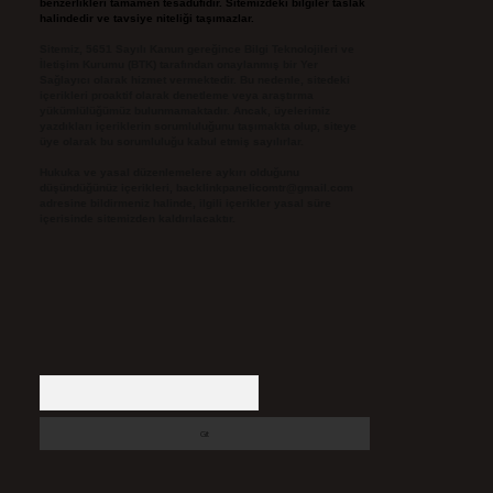
benzerlikleri tamamen tesadüfidir. Sitemizdeki bilgiler taslak
halindedir ve tavsiye niteliği taşımazlar.
Sitemiz, 5651 Sayılı Kanun gereğince Bilgi Teknolojileri ve
İletişim Kurumu (BTK) tarafından onaylanmış bir Yer
Sağlayıcı olarak hizmet vermektedir. Bu nedenle, sitedeki
içerikleri proaktif olarak denetleme veya araştırma
yükümlülüğümüz bulunmamaktadır. Ancak, üyelerimiz
yazdıkları içeriklerin sorumluluğunu taşımakta olup, siteye
üye olarak bu sorumluluğu kabul etmiş sayılırlar.
Hukuka ve yasal düzenlemelere aykırı olduğunu
düşündüğünüz içerikleri,
backlinkpanelicomtr@gmail.com
adresine bildirmeniz halinde, ilgili içerikler yasal süre
içerisinde sitemizden kaldırılacaktır.
Arama