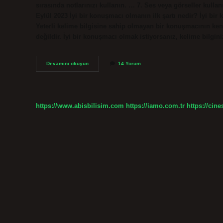
sırasında notlarınızı kullanın. … 7. Ses veya görseller kull
Eylül 2023 İyi bir konuşmacı olmanın ilk şartı nedir? İyi bir
Yeterli kelime bilgisine sahip olmayan bir konuşmacının ke
değildir. İyi bir konuşmacı olmak istiyorsanız, kelime bilgini
Iyi
Devamını okuyun
14 Yorum
Bir
Konuşmacı
Özellikleri
Nelerdir
https://www.abisbilisim.com
https://iamo.com.tr
https://cine