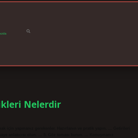
ızda
kleri Nelerdir
k için yapmanız gerekenler. Hazırlanın ve pratik yapın. … Getirileri
 Hikaye anlatıcısı olun. … 5. Göz teması kurun. … Konuşmanız