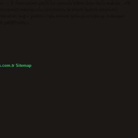
anın. … 8. Konuşmayı güçlü bir sonuçla bitirin.Daha fazla makale…•28
 konuşmacı nasıl olunur sorusunun ilk cevabı kelime bilgisidir.
ndisini en doğru şekilde ifade edecek kelimeleri bulması mümkün
zi geliştirerek…
s.com.tr
Sitemap