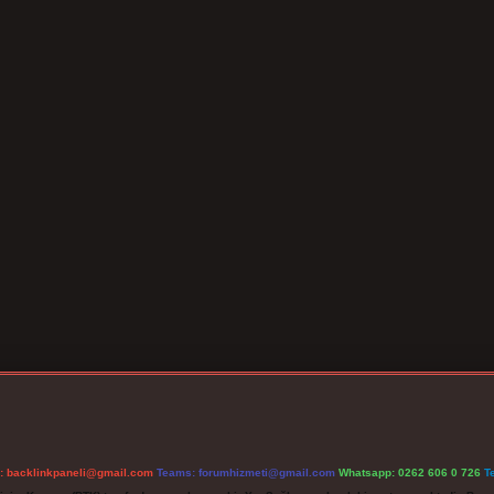
l:
backlinkpaneli@gmail.com
Teams:
forumhizmeti@gmail.com
Whatsapp: 0262 606 0 726
T