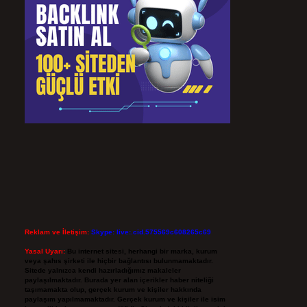
Reklam ve İletişim:
Skype: live:.cid.575569c608265c69
Yasal Uyarı:
Bu internet sitesi, herhangi bir marka, kurum
veya şahıs şirketi ile hiçbir bağlantısı bulunmamaktadır.
Sitede yalnızca kendi hazırladığımız makaleler
paylaşılmaktadır. Burada yer alan içerikler haber niteliği
taşımamakta olup, gerçek kurum ve kişiler hakkında
paylaşım yapılmamaktadır. Gerçek kurum ve kişiler ile isim