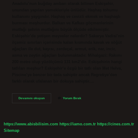
Anadolu’nun buğday ambarı olarak bilinen Eskişehir,
unundan yapılan yemekleriyle ünlüdür. Haşhaş tohumu
kullanımı yaygındır. Haşhaş ve cevizli ekmek ve haşhaşlı
burması meşhurdur. Balkan ve Kafkas göçmenlerinin
mutfağı şehrin mutfağını büyük ölçüde etkilemiştir.
Eskişehir’de yetişen meyveler nelerdir? Sakarya Vadisi’nin
ilçemiz sınırları içerisinde kalan kısmında kavak ve söğüt
ağaçları ile dut, kayısı, zerdeçal, armut, erik, nar, incir,
asma ve zeytin ağaçları bulunmaktadır. Mihalgazi: Rakımı
200 metre olup yüzölçümü 131 km2’dir. Eskişehirin hangi
tatlıları meşhur? Eskişehir’e özgü bir tatlı olan Met Helva,
Piscine’ye benzer bir tada sahiptir ancak Regretiye’den
farklı olarak ufalanan bir dokuya sahiptir.…
Eskişehir
Devamını okuyun
Yorum Bırak
Hangi
Meyvesi
Meşhur
https://www.abisbilisim.com
https://iamo.com.tr
https://cines.com.tr
Sitemap