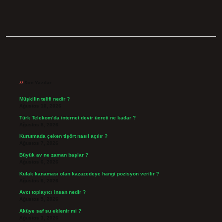
Sidebar
Son Yazılar
Müşkilin telifi nedir ?
Ağustos 10, 2026
Türk Telekom’da internet devir ücreti ne kadar ?
Ağustos 8, 2026
Kurutmada çeken tişört nasıl açılır ?
Ağustos 7, 2026
Büyük av ne zaman başlar ?
Ağustos 6, 2026
Kulak kanaması olan kazazedeye hangi pozisyon verilir ?
Ağustos 6, 2026
Avcı toplayıcı insan nedir ?
Ağustos 5, 2026
Aküye saf su eklenir mi ?
Ağustos 3, 2026