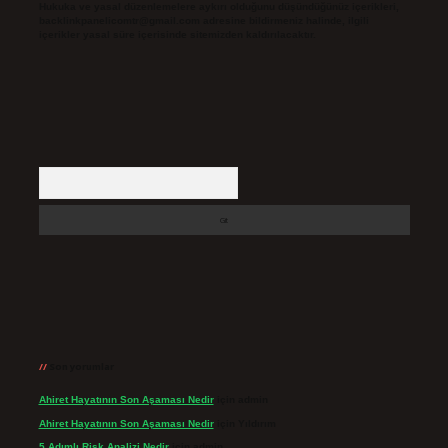
Hukuka ve yasal düzenlemelere aykırı olduğunu düşündüğünüz içerikleri,
backlinkpanelicomtr@gmail.com
adresine bildirmeniz halinde, ilgili
içerikler yasal süre içerisinde sitemizden kaldırılacaktır.
Arama
Son yorumlar
Ahiret Hayatının Son Aşaması Nedir
için
admin
Ahiret Hayatının Son Aşaması Nedir
için
Yıldırım
5 Adımlı Risk Analizi Nedir
için
admin