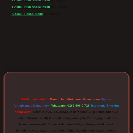
5 Adımlı Risk Analizi Nedir
için
Tuncay
Alacaklı Hesabı Nedir
için
admin
rgir.net
Reklam ve İletişim:
E-mail:
backlinkpaneli@gmail.com
Teams:
forumhizmeti@gmail.com
Whatsapp: 0262 606 0 726
Telegram: @karabul
Yasal Uyarı:
Sitemiz, 5651 Sayılı Kanun gereğince Bilgi Teknolojileri ve
İletişim Kurumu (BTK) tarafından onaylanmış bir Yer Sağlayıcı olarak
hizmet vermektedir. Bu nedenle, sitedeki içerikleri proaktif olarak
denetleme veya araştırma yükümlülüğümüz bulunmamaktadır. Ancak,