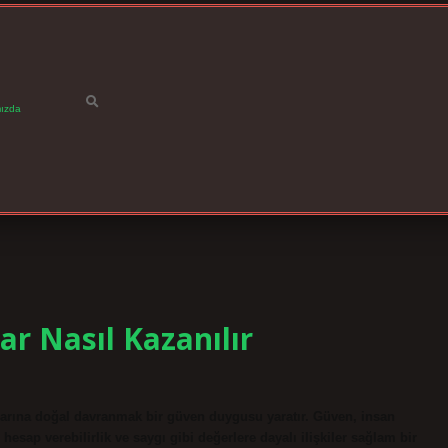
ızda
ar Nasıl Kazanılır
larına doğal davranmak bir güven duygusu yaratır. Güven, insan
i, hesap verebilirlik ve saygı gibi değerlere dayalı ilişkiler sağlam bir