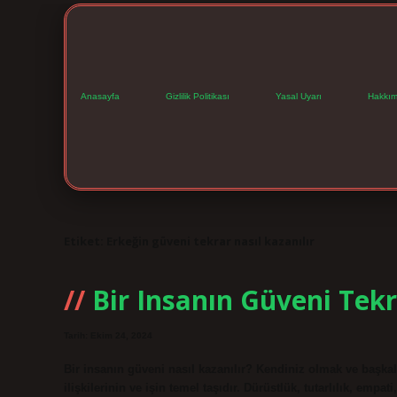
Anasayfa
Gizlilik Politikası
Yasal Uyarı
Hakkım
Etiket:
Erkeğin güveni tekrar nasıl kazanılır
Bir Insanın Güveni Tekr
Tarih: Ekim 24, 2024
Bir insanın güveni nasıl kazanılır? Kendiniz olmak ve başka
ilişkilerinin ve işin temel taşıdır. Dürüstlük, tutarlılık, empat