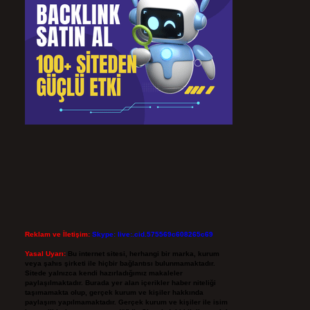
Reklam ve İletişim:
Skype: live:.cid.575569c608265c69
Yasal Uyarı:
Bu internet sitesi, herhangi bir marka, kurum
veya şahıs şirketi ile hiçbir bağlantısı bulunmamaktadır.
Sitede yalnızca kendi hazırladığımız makaleler
paylaşılmaktadır. Burada yer alan içerikler haber niteliği
taşımamakta olup, gerçek kurum ve kişiler hakkında
paylaşım yapılmamaktadır. Gerçek kurum ve kişiler ile isim