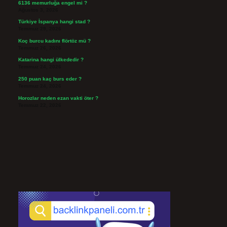
6136 memurluğa engel mi ?
Ağustos 3, 2026
Türkiye İspanya hangi stad ?
Temmuz 29, 2026
Koç burcu kadını flörtöz mü ?
Temmuz 26, 2026
Katarina hangi ülkededir ?
Temmuz 24, 2026
250 puan kaç burs eder ?
Temmuz 24, 2026
Horozlar neden ezan vakti öter ?
Temmuz 22, 2026