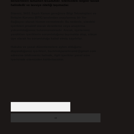
benzerlikleri tamamen tesadüfidir. Sitemizdeki bilgiler taslak
halindedir ve tavsiye niteliği taşımazlar.
Sitemiz, 5651 Sayılı Kanun gereğince Bilgi Teknolojileri ve
İletişim Kurumu (BTK) tarafından onaylanmış bir Yer
Sağlayıcı olarak hizmet vermektedir. Bu nedenle, sitedeki
içerikleri proaktif olarak denetleme veya araştırma
yükümlülüğümüz bulunmamaktadır. Ancak, üyelerimiz
yazdıkları içeriklerin sorumluluğunu taşımakta olup, siteye
üye olarak bu sorumluluğu kabul etmiş sayılırlar.
Hukuka ve yasal düzenlemelere aykırı olduğunu
düşündüğünüz içerikleri,
backlinkpanelicomtr@gmail.com
adresine bildirmeniz halinde, ilgili içerikler yasal süre
içerisinde sitemizden kaldırılacaktır.
Arama