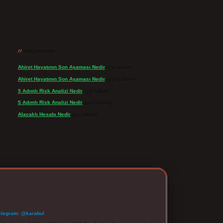
Son yorumlar
Ahiret Hayatının Son Aşaması Nedir
için
admin
Ahiret Hayatının Son Aşaması Nedir
için
Yıldırım
5 Adımlı Risk Analizi Nedir
için
admin
5 Adımlı Risk Analizi Nedir
için
Tuncay
Alacaklı Hesabı Nedir
için
admin
elegram: @karabul