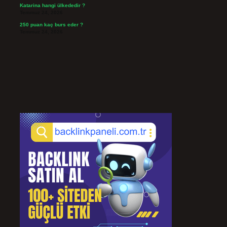
Katarina hangi ülkededir ?
Temmuz 24, 2026
250 puan kaç burs eder ?
Temmuz 24, 2026