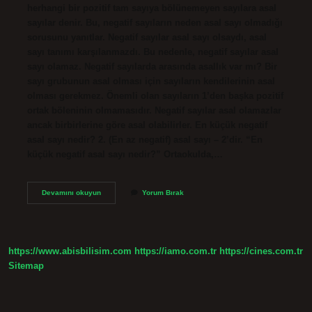
herhangi bir pozitif tam sayıya bölünemeyen sayılara asal
sayılar denir. Bu, negatif sayıların neden asal sayı olmadığı
sorusunu yanıtlar. Negatif sayılar asal sayı olsaydı, asal
sayı tanımı karşılanmazdı. Bu nedenle, negatif sayılar asal
sayı olamaz. Negatif sayılarda arasında asallık var mı? Bir
sayı grubunun asal olması için sayıların kendilerinin asal
olması gerekmez. Önemli olan sayıların 1’den başka pozitif
ortak böleninin olmamasıdır. Negatif sayılar asal olamazlar
ancak birbirlerine göre asal olabilirler. En küçük negatif
asal sayı nedir? 2. (En az negatif) asal sayı – 2’dir. “En
küçük negatif asal sayı nedir?” Ortaokulda,…
Negatif
Devamını okuyun
Yorum Bırak
Asal
Sayı
Neden
Yoktur
https://www.abisbilisim.com
https://iamo.com.tr
https://cines.com.tr
Sitemap