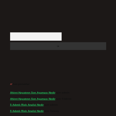
Arama
Son yorumlar
Ahiret Hayatının Son Aşaması Nedir
için
admin
Ahiret Hayatının Son Aşaması Nedir
için
Yıldırım
5 Adımlı Risk Analizi Nedir
için
admin
5 Adımlı Risk Analizi Nedir
için
Tuncay