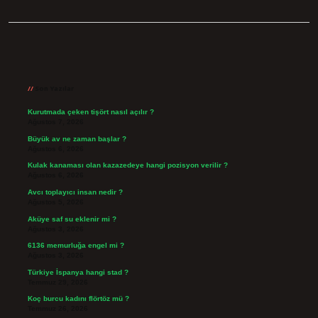
Sidebar
Son Yazılar
Kurutmada çeken tişört nasıl açılır ?
Ağustos 7, 2026
Büyük av ne zaman başlar ?
Ağustos 6, 2026
Kulak kanaması olan kazazedeye hangi pozisyon verilir ?
Ağustos 6, 2026
Avcı toplayıcı insan nedir ?
Ağustos 5, 2026
Aküye saf su eklenir mi ?
Ağustos 3, 2026
6136 memurluğa engel mi ?
Ağustos 3, 2026
Türkiye İspanya hangi stad ?
Temmuz 29, 2026
Koç burcu kadını flörtöz mü ?
Temmuz 26, 2026