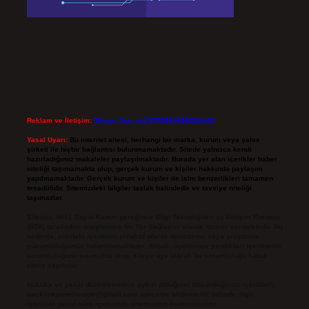
Reklam ve İletişim:
Skype: live:.cid.575569c608265c69
Yasal Uyarı:
Bu internet sitesi, herhangi bir marka, kurum veya şahıs
şirketi ile hiçbir bağlantısı bulunmamaktadır. Sitede yalnızca kendi
hazırladığımız makaleler paylaşılmaktadır. Burada yer alan içerikler haber
niteliği taşımamakta olup, gerçek kurum ve kişiler hakkında paylaşım
yapılmamaktadır. Gerçek kurum ve kişiler ile isim benzerlikleri tamamen
tesadüfidir. Sitemizdeki bilgiler taslak halindedir ve tavsiye niteliği
taşımazlar.
Sitemiz, 5651 Sayılı Kanun gereğince Bilgi Teknolojileri ve İletişim Kurumu
(BTK) tarafından onaylanmış bir Yer Sağlayıcı olarak hizmet vermektedir. Bu
nedenle, sitedeki içerikleri proaktif olarak denetleme veya araştırma
yükümlülüğümüz bulunmamaktadır. Ancak, üyelerimiz yazdıkları içeriklerin
sorumluluğunu taşımakta olup, siteye üye olarak bu sorumluluğu kabul
etmiş sayılırlar.
Hukuka ve yasal düzenlemelere aykırı olduğunu düşündüğünüz içerikleri,
backlinkpanelicomtr@gmail.com
adresine bildirmeniz halinde, ilgili
içerikler yasal süre içerisinde sitemizden kaldırılacaktır.