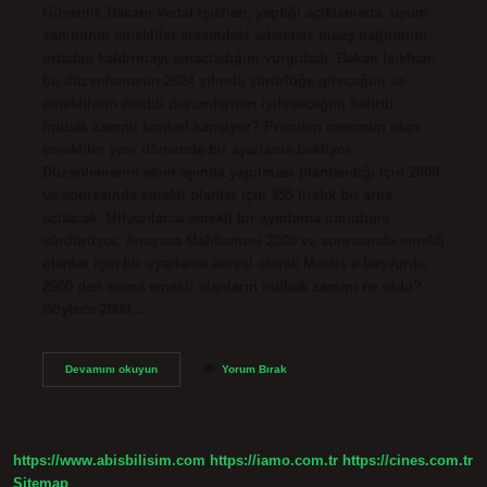
Güvenlik Bakanı Vedat Işıkhan, yaptığı açıklamada, uyum
zammının emekliler arasındaki adaletsiz maaş dağılımını
ortadan kaldırmayı amaçladığını vurguladı. Bakan Işıkhan,
bu düzenlemenin 2024 yılında yürürlüğe gireceğini ve
emeklilerin maddi durumlarının iyileşeceğini belirtti.
Intibak zammı kimleri kapsıyor? Primden memnun olan
emekliler yeni dönemde bir ayarlama bekliyor.
Düzenlemenin ekim ayında yapılması planlandığı için 2000
ve sonrasında emekli olanlar için 355 liralık bir artış
açılacak. Milyonlarca emekli bir ayarlama umudunu
sürdürüyor. Anayasa Mahkemesi 2000 ve sonrasında emekli
olanlar için bir uyarlama adresi olarak Meclis’e başvurdu.
2000 den sonra emekli olanların intibak zammı ne oldu?
Böylece 2000…
Intibak
Devamını okuyun
Yorum Bırak
Zammı
Kimi
Kapsıyor
https://www.abisbilisim.com
https://iamo.com.tr
https://cines.com.tr
Sitemap