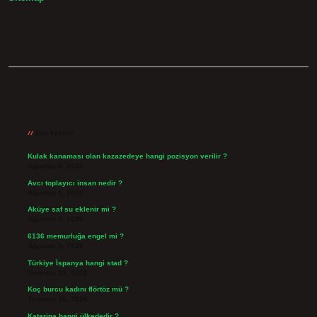
Sidebar
Son Yazılar
Kulak kanaması olan kazazedeye hangi pozisyon verilir ?
Ağustos 6, 2026
Avcı toplayıcı insan nedir ?
Ağustos 5, 2026
Aküye saf su eklenir mi ?
Ağustos 3, 2026
6136 memurluğa engel mi ?
Ağustos 3, 2026
Türkiye İspanya hangi stad ?
Temmuz 29, 2026
Koç burcu kadını flörtöz mü ?
Temmuz 26, 2026
Katarina hangi ülkededir ?