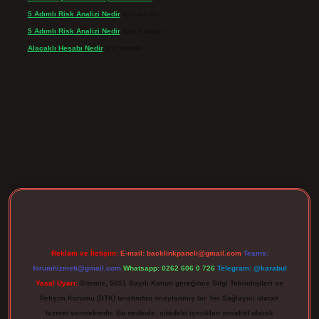
5 Adımlı Risk Analizi Nedir
için
admin
5 Adımlı Risk Analizi Nedir
için
Tuncay
Alacaklı Hesabı Nedir
için
admin
ş
betexpergir.net
Reklam ve İletişim:
E-mail:
backlinkpaneli@gmail.com
Teams:
forumhizmeti@gmail.com
Whatsapp: 0262 606 0 726
Telegram: @karabul
Yasal Uyarı:
Sitemiz, 5651 Sayılı Kanun gereğince Bilgi Teknolojileri ve
İletişim Kurumu (BTK) tarafından onaylanmış bir Yer Sağlayıcı olarak
hizmet vermektedir. Bu nedenle, sitedeki içerikleri proaktif olarak