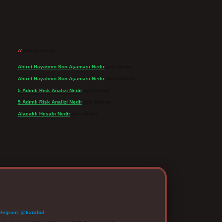
Son yorumlar
Ahiret Hayatının Son Aşaması Nedir
için
admin
Ahiret Hayatının Son Aşaması Nedir
için
Yıldırım
5 Adımlı Risk Analizi Nedir
için
admin
5 Adımlı Risk Analizi Nedir
için
Tuncay
Alacaklı Hesabı Nedir
için
admin
elegram: @karabul