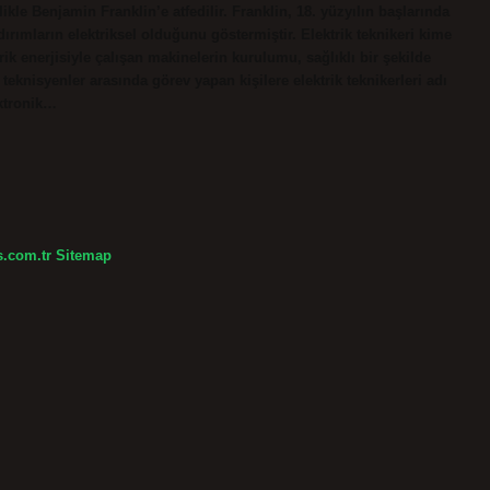
kle Benjamin Franklin’e atfedilir. Franklin, 18. yüzyılın başlarında
dırımların elektriksel olduğunu göstermiştir. Elektrik teknikeri kime
rik enerjisiyle çalışan makinelerin kurulumu, sağlıklı bir şekilde
eknisyenler arasında görev yapan kişilere elektrik teknikerleri adı
ektronik…
s.com.tr
Sitemap