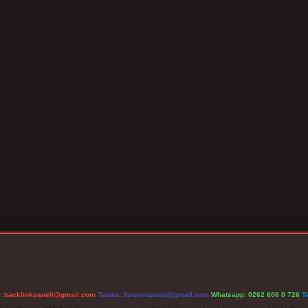
l:
backlinkpaneli@gmail.com
Teams:
forumhizmeti@gmail.com
Whatsapp: 0262 606 0 726
T