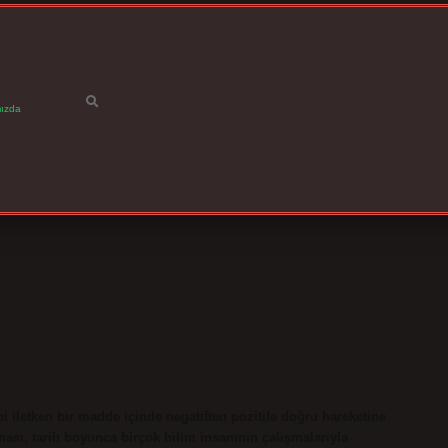
ızda
ibi iletken bir madde içinde negatiften pozitife doğru hareketine
nması, tarih boyunca birçok bilim insanının çalışmalarıyla