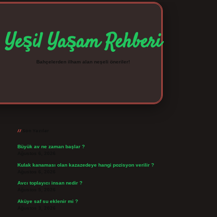
Yeşil Yaşam Rehberi
Bahçelerden ilham alan neşeli öneriler!
Sidebar
betexper giriş
betexpergir.net
Son Yazılar
Büyük av ne zaman başlar ?
Ağustos 6, 2026
Kulak kanaması olan kazazedeye hangi pozisyon verilir ?
Ağustos 6, 2026
Avcı toplayıcı insan nedir ?
Ağustos 5, 2026
Aküye saf su eklenir mi ?
Ağustos 3, 2026