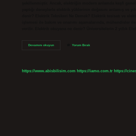
şekillenmiştir. Ancak, elektriğin modern anlamda keşfi genelli
yaptığı deneylerle elektrik yüklerinin doğasını anlamış ve yıl
denir? Elektrik Teknikeri Ne Demek? Elektrik tesisatı ve elekt
işlemesi ile bakım ve onarımı aşamalarında, mühendisler ile t
verilir. Elektrik okuyana ne denir? Üniversitelerin 2 yıllık El
Elektrik
Devamını okuyun
Yorum Bırak
Kime
Denir
https://www.abisbilisim.com
https://iamo.com.tr
https://cine