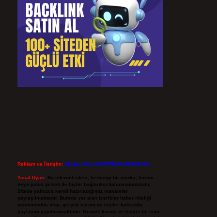
Reklam ve İletişim:
Skype: live:.cid.575569c608265c69
Yasal Uyarı:
Bu internet sitesi, herhangi bir marka, kurum
veya şahıs şirketi ile hiçbir bağlantısı bulunmamaktadır.
Sitede yalnızca kendi hazırladığımız makaleler
paylaşılmaktadır. Burada yer alan içerikler haber niteliği
taşımamakta olup, gerçek kurum ve kişiler hakkında
paylaşım yapılmamaktadır. Gerçek kurum ve kişiler ile isim