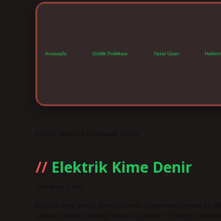
Anasayfa
Gizlilik Politikası
Yasal Uyarı
Hakkım
Etiket:
Elektrik ne demek 2 sınıf
Elektrik Kime Denir
Tarih: Nisan 3, 2025
Elektrik neye denir? Elektrik akımı, elektronların metal tel g
verilen isimdir. Elektriği bulan kişi kimdir? Elektriğin bulu