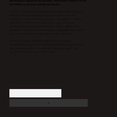
benzerlikleri tamamen tesadüfidir. Sitemizdeki bilgiler taslak
halindedir ve tavsiye niteliği taşımazlar.
Sitemiz, 5651 Sayılı Kanun gereğince Bilgi Teknolojileri ve
İletişim Kurumu (BTK) tarafından onaylanmış bir Yer
Sağlayıcı olarak hizmet vermektedir. Bu nedenle, sitedeki
içerikleri proaktif olarak denetleme veya araştırma
yükümlülüğümüz bulunmamaktadır. Ancak, üyelerimiz
yazdıkları içeriklerin sorumluluğunu taşımakta olup, siteye
üye olarak bu sorumluluğu kabul etmiş sayılırlar.
Hukuka ve yasal düzenlemelere aykırı olduğunu
düşündüğünüz içerikleri,
backlinkpanelicomtr@gmail.com
adresine bildirmeniz halinde, ilgili içerikler yasal süre
içerisinde sitemizden kaldırılacaktır.
Arama