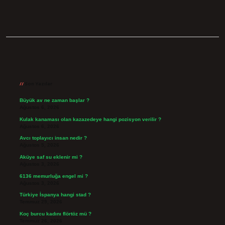
Sidebar
Son Yazılar
Büyük av ne zaman başlar ?
Ağustos 6, 2026
Kulak kanaması olan kazazedeye hangi pozisyon verilir ?
Ağustos 6, 2026
Avcı toplayıcı insan nedir ?
Ağustos 5, 2026
Aküye saf su eklenir mi ?
Ağustos 3, 2026
6136 memurluğa engel mi ?
Ağustos 3, 2026
Türkiye İspanya hangi stad ?
Temmuz 29, 2026
Koç burcu kadını flörtöz mü ?
Temmuz 26, 2026