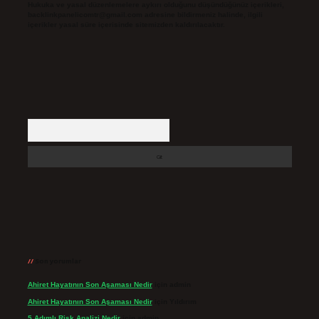
Hukuka ve yasal düzenlemelere aykırı olduğunu düşündüğünüz içerikleri,
backlinkpanelicomtr@gmail.com
adresine bildirmeniz halinde, ilgili
içerikler yasal süre içerisinde sitemizden kaldırılacaktır.
Arama
Son yorumlar
Ahiret Hayatının Son Aşaması Nedir
için
admin
Ahiret Hayatının Son Aşaması Nedir
için
Yıldırım
5 Adımlı Risk Analizi Nedir
için
admin