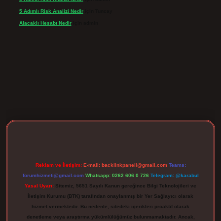
5 Adımlı Risk Analizi Nedir
için
Tuncay
Alacaklı Hesabı Nedir
için
admin
ergir.net
Reklam ve İletişim:
E-mail:
backlinkpaneli@gmail.com
Teams:
forumhizmeti@gmail.com
Whatsapp: 0262 606 0 726
Telegram: @karabul
Yasal Uyarı:
Sitemiz, 5651 Sayılı Kanun gereğince Bilgi Teknolojileri ve
İletişim Kurumu (BTK) tarafından onaylanmış bir Yer Sağlayıcı olarak
hizmet vermektedir. Bu nedenle, sitedeki içerikleri proaktif olarak
denetleme veya araştırma yükümlülüğümüz bulunmamaktadır. Ancak,