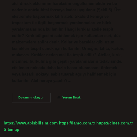
atel dirsek ekleminin hareketini engellememelidir ve bu
nedenle antekubital fossaya kadar uygulanır (Şekil 5). Üst
ekstremite başparmak kılıfı ateli: Skafoid kemiği ve
trapezium ile ilgili başparmak yaralanmaları ve bilek
yaralanmalarında kullanılır. Hangi kırıklar atelle tespit
edilir? Kırık bölgesini sabitlemek için kullanılan sert, düz
malzemelere splint denir. Kollar ve bacaklar gibi uzun
kemikleri tespit etmek için kullanılır. Örneğin, tahta, karton,
mukavva. Kırıklar neden atel ile tespit edilir? Ateller, kırık,
incinme, burkulma gibi çeşitli yaralanmaların tedavisinde,
etkilenen noktada daha fazla hasar oluşmasını önlemek
veya hasarlı noktayı sabit tutarak ağrıyı hafifletmek için
kullanılır. Atel nereye yapılır?…
Atelle
Devamını okuyun
Yorum Bırak
Kırık
Tespiti
Nereye
Yapılır
https://www.abisbilisim.com
https://iamo.com.tr
https://cines.com.tr
Sitemap