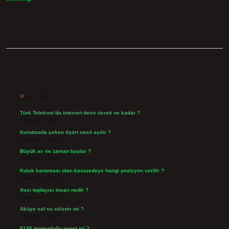
Sidebar
Son Yazılar
Türk Telekom’da internet devir ücreti ne kadar ?
Ağustos 8, 2026
Kurutmada çeken tişört nasıl açılır ?
Ağustos 7, 2026
Büyük av ne zaman başlar ?
Ağustos 6, 2026
Kulak kanaması olan kazazedeye hangi pozisyon verilir ?
Ağustos 6, 2026
Avcı toplayıcı insan nedir ?
Ağustos 5, 2026
Aküye saf su eklenir mi ?
Ağustos 3, 2026
6136 memurluğa engel mi ?