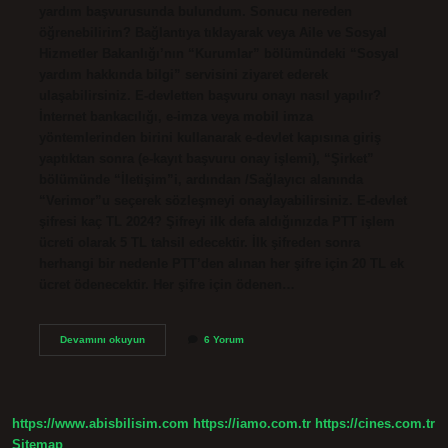
yardım başvurusunda bulundum. Sonucu nereden
öğrenebilirim? Bağlantıya tıklayarak veya Aile ve Sosyal
Hizmetler Bakanlığı’nın “Kurumlar” bölümündeki “Sosyal
yardım hakkında bilgi” servisini ziyaret ederek
ulaşabilirsiniz. E-devletten başvuru onayı nasıl yapılır?
İnternet bankacılığı, e-imza veya mobil imza
yöntemlerinden birini kullanarak e-devlet kapısına giriş
yaptıktan sonra (e-kayıt başvuru onay işlemi), “Şirket”
bölümünde “İletişim”i, ardından /Sağlayıcı alanında
“Verimor”u seçerek sözleşmeyi onaylayabilirsiniz. E-devlet
şifresi kaç TL 2024? Şifreyi ilk defa aldığınızda PTT işlem
ücreti olarak 5 TL tahsil edecektir. İlk şifreden sonra
herhangi bir nedenle PTT’den alınan her şifre için 20 TL ek
ücret ödenecektir. Her şifre için ödenen…
E-
Devamını okuyun
6 Yorum
Devlet
Başvuru
Ne
Demek
https://www.abisbilisim.com
https://iamo.com.tr
https://cines.com.tr
Sitemap