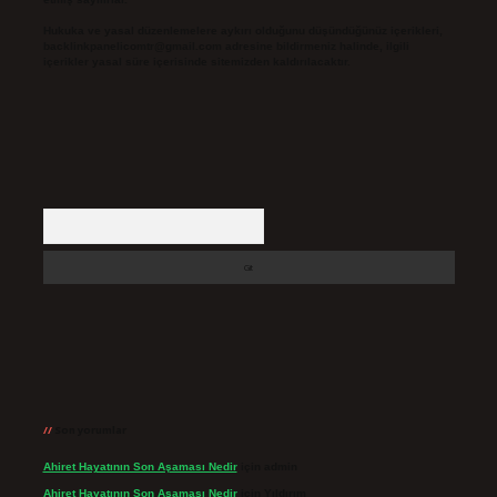
Hukuka ve yasal düzenlemelere aykırı olduğunu düşündüğünüz içerikleri,
backlinkpanelicomtr@gmail.com
adresine bildirmeniz halinde, ilgili
içerikler yasal süre içerisinde sitemizden kaldırılacaktır.
Arama
Son yorumlar
Ahiret Hayatının Son Aşaması Nedir
için
admin
Ahiret Hayatının Son Aşaması Nedir
için
Yıldırım