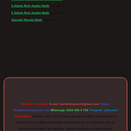
5 Adımlı Risk Analizi Nedir
için
admin
5 Adımlı Risk Analizi Nedir
için
Tuncay
Alacaklı Hesabı Nedir
için
admin
rgir.net
Reklam ve İletişim:
E-mail:
backlinkpaneli@gmail.com
Teams:
forumhizmeti@gmail.com
Whatsapp: 0262 606 0 726
Telegram: @karabul
Yasal Uyarı:
Sitemiz, 5651 Sayılı Kanun gereğince Bilgi Teknolojileri ve
İletişim Kurumu (BTK) tarafından onaylanmış bir Yer Sağlayıcı olarak
hizmet vermektedir. Bu nedenle, sitedeki içerikleri proaktif olarak