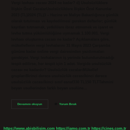
Vergi levhası cezası 2024 ne kadar? d) Usulsüzlüklere
İlişkin Özel CezalarUsulsüzlüklere İlişkin Özel Kanunlar
2023 (TL)2024 (TL)3 – Hazine ve Maliye Bakanlığınca günlük
olarak tutulması ve kaydedilmesi gereken defterler; günlük
kayıtları tutmamak, yetkililere ibraz etmemek ve işaret ve
levha tutma yükümlülüğüne uymamak 1.100.001. Vergi
levhası oluşturma cezası ne kadar? Açıklamalara göre,
mükelleflerin vergi levhalarını 31 Mayıs 2023 Çarşamba
gününe kadar online vergi dairesinden yazdırmaları
gerekiyor. Vergi levhalarının iş yerinde bulundurulmadığı
tespit edilirse, her tespit için 1 adet. Vergide usulsüzlük
cezası ne kadardır? Usulsüzlük cezalarıMükellef
gruplarıBirinci derece usulsüzlük cezasıİkinci derece
usulsüzlük cezasıİkinci sınıf esnaf330 TL150 TLTTahmini
beyan usullerinden farklı beyan usulüne…
Vergi
Devamını okuyun
Yorum Bırak
Levhası
Cezası
Ne
Kadar
https://www.abisbilisim.com
https://iamo.com.tr
https://cines.com.tr