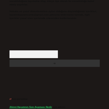
sorumluluğunu taşımakta olup, siteye üye olarak bu sorumluluğu kabul
etmiş sayılırlar.
Hukuka ve yasal düzenlemelere aykırı olduğunu düşündüğünüz içerikleri,
backlinkpanelicomtr@gmail.com
adresine bildirmeniz halinde, ilgili
içerikler yasal süre içerisinde sitemizden kaldırılacaktır.
Arama
Son yorumlar
Ahiret Hayatının Son Aşaması Nedir
için
admin