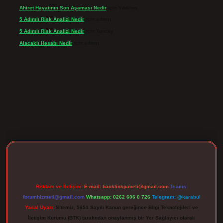
Ahiret Hayatının Son Aşaması Nedir
için
Yıldırım
5 Adımlı Risk Analizi Nedir
için
admin
5 Adımlı Risk Analizi Nedir
için
Tuncay
Alacaklı Hesabı Nedir
için
admin
ergir.net
Reklam ve İletişim:
E-mail:
backlinkpaneli@gmail.com
Teams:
forumhizmeti@gmail.com
Whatsapp: 0262 606 0 726
Telegram: @karabul
Yasal Uyarı:
Sitemiz, 5651 Sayılı Kanun gereğince Bilgi Teknolojileri ve
İletişim Kurumu (BTK) tarafından onaylanmış bir Yer Sağlayıcı olarak