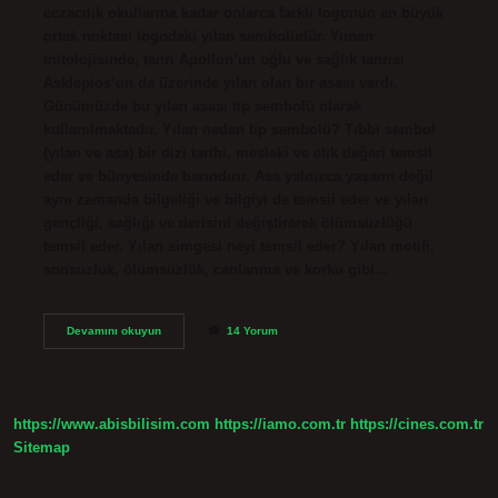
eczacılık okullarına kadar onlarca farklı logonun en büyük
ortak noktası logodaki yılan sembolüdür. Yunan
mitolojisinde, tanrı Apollon’un oğlu ve sağlık tanrısı
Asklepios’un da üzerinde yılan olan bir asası vardı.
Günümüzde bu yılan asası tıp sembolü olarak
kullanılmaktadır. Yılan neden tip sembolü? Tıbbi sembol
(yılan ve asa) bir dizi tarihi, mesleki ve etik değeri temsil
eder ve bünyesinde barındırır. Asa yalnızca yaşamı değil
aynı zamanda bilgeliği ve bilgiyi de temsil eder ve yılan
gençliği, sağlığı ve derisini değiştirerek ölümsüzlüğü
temsil eder. Yılan simgesi neyi temsil eder? Yılan motifi,
sonsuzluk, ölümsüzlük, canlanma ve korku gibi…
Eczane
Devamını okuyun
14 Yorum
Logosu
Neden
Yılan
https://www.abisbilisim.com
https://iamo.com.tr
https://cines.com.tr
Sitemap