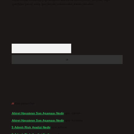
içerikler yasal süre içerisinde sitemizden kaldırılacaktır.
Arama
Son yorumlar
Ahiret Hayatının Son Aşaması Nedir
için
admin
Ahiret Hayatının Son Aşaması Nedir
için
Yıldırım
5 Adımlı Risk Analizi Nedir
için
admin