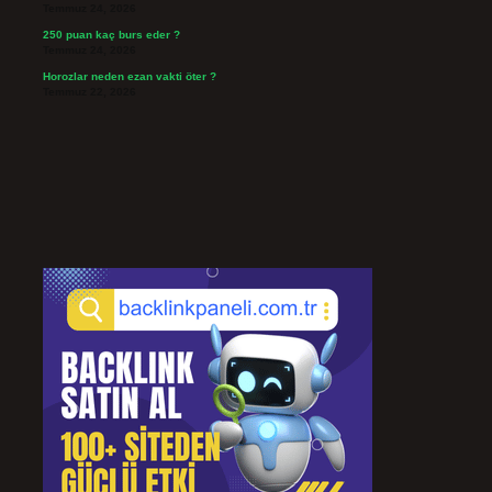
Temmuz 24, 2026
250 puan kaç burs eder ?
Temmuz 24, 2026
Horozlar neden ezan vakti öter ?
Temmuz 22, 2026