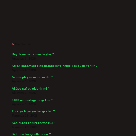
Sidebar
Son Yazılar
Büyük av ne zaman başlar ?
Ağustos 6, 2026
Kulak kanaması olan kazazedeye hangi pozisyon verilir ?
Ağustos 6, 2026
Avcı toplayıcı insan nedir ?
Ağustos 5, 2026
Aküye saf su eklenir mi ?
Ağustos 3, 2026
6136 memurluğa engel mi ?
Ağustos 3, 2026
Türkiye İspanya hangi stad ?
Temmuz 29, 2026
Koç burcu kadını flörtöz mü ?
Temmuz 26, 2026
Katarina hangi ülkededir ?