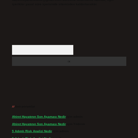
içerikler yasal süre içerisinde sitemizden kaldırılacaktır.
Arama
Son yorumlar
Ahiret Hayatının Son Aşaması Nedir
için
admin
Ahiret Hayatının Son Aşaması Nedir
için
Yıldırım
5 Adımlı Risk Analizi Nedir
için
admin