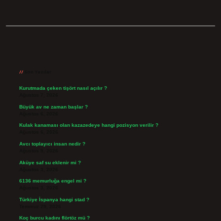
Sidebar
Son Yazılar
Kurutmada çeken tişört nasıl açılır ?
Ağustos 7, 2026
Büyük av ne zaman başlar ?
Ağustos 6, 2026
Kulak kanaması olan kazazedeye hangi pozisyon verilir ?
Ağustos 6, 2026
Avcı toplayıcı insan nedir ?
Ağustos 5, 2026
Aküye saf su eklenir mi ?
Ağustos 3, 2026
6136 memurluğa engel mi ?
Ağustos 3, 2026
Türkiye İspanya hangi stad ?
Temmuz 29, 2026
Koç burcu kadını flörtöz mü ?