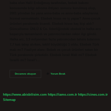
baba olan Halil Erdoğmuş tarafından, bebek bakımı
konusunda bilgi edinme ihtiyacı sonucu kurulmuş olup,
2001 yılından bu yana anne-baba ve anne-baba adaylarına
hizmet vermektedir. Ebebek hisse ne iş yapar? Anne-çocuk
ürünleri perakende ticareti. Ebebek hisse kaç kişi aldı?
Güncelleme: ÜNLÜ & Co. liderliğindeki ebebek’in halka arzı
başarıyla tamamlandı ve yatırımcılardan rekor ilgi gördü.
Halka arz, 3,9 milyondan fazla yatırımcıdan tahsis tutarının
7,7 katı talep alırken, teklif büyüklüğü 1 oldu. Ebebek Türk
malı mı? Faaliyet alanı: Bebek ve çocuk ürünleri satan bir
Türk perakende şirketidir. Ebebek İsrail Mali mi? Ebebek
İsrailli mi? İsrail’i…
Ebebek
Devamını okuyun
Yorum Bırak
Hisseleri
Kimin
https://www.abisbilisim.com
https://iamo.com.tr
https://cines.com.tr
Sitemap