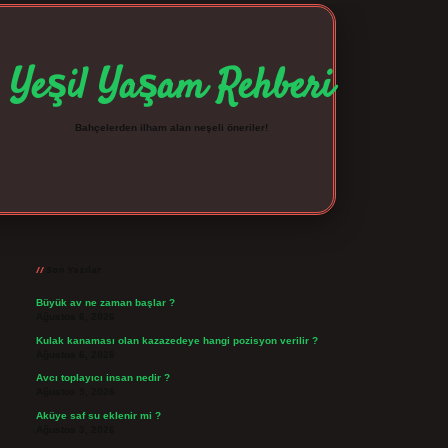
Yeşil Yaşam Rehberi
Bahçelerden ilham alan neşeli öneriler!
Sidebar
betexper giriş
betexpergir.net
Son Yazılar
Büyük av ne zaman başlar ?
Ağustos 6, 2026
Kulak kanaması olan kazazedeye hangi pozisyon verilir ?
Ağustos 6, 2026
Avcı toplayıcı insan nedir ?
Ağustos 5, 2026
Aküye saf su eklenir mi ?
Ağustos 3, 2026