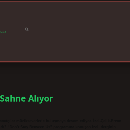
ızda
 Sahne Alıyor
sanatçılar müzikseverlerle buluşmaya devam ediyor. İzel-Çelik-Ercan
ıldı? “Don’t Stay Between Us” programına konuşan Izel, derginin