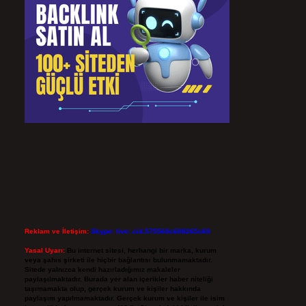
Reklam ve İletişim:
Skype: live:.cid.575569c608265c69
Yasal Uyarı:
Bu internet sitesi, herhangi bir marka, kurum
veya şahıs şirketi ile hiçbir bağlantısı bulunmamaktadır.
Sitede yalnızca kendi hazırladığımız makaleler
paylaşılmaktadır. Burada yer alan içerikler haber niteliği
taşımamakta olup, gerçek kurum ve kişiler hakkında
paylaşım yapılmamaktadır. Gerçek kurum ve kişiler ile isim