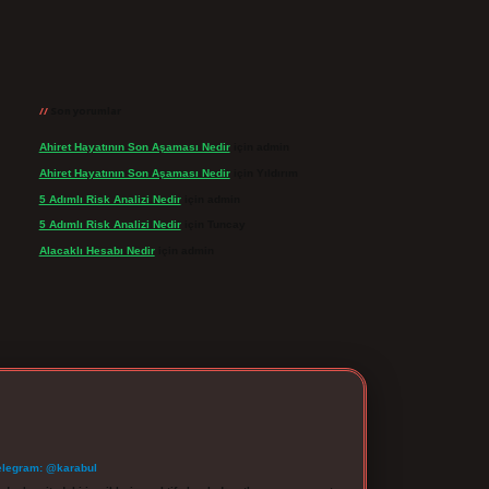
Son yorumlar
Ahiret Hayatının Son Aşaması Nedir
için
admin
Ahiret Hayatının Son Aşaması Nedir
için
Yıldırım
5 Adımlı Risk Analizi Nedir
için
admin
5 Adımlı Risk Analizi Nedir
için
Tuncay
Alacaklı Hesabı Nedir
için
admin
elegram: @karabul