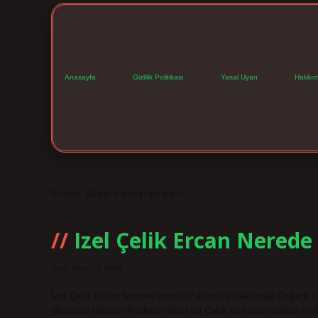
Anasayfa
Gizlilik Politikası
Yasal Uyarı
Hakkım
Etiket:
Düşero hangi yıl çıktı
Izel Çelik Ercan Nerede
Tarih: Ekim 13, 2024
İzel Çelik Ercan konseri nerede? Etkinlik hakkında: Değerli 
Bostancı Gösteri Merkezi’nde! İzel Çelik ve Ercan neden ayr