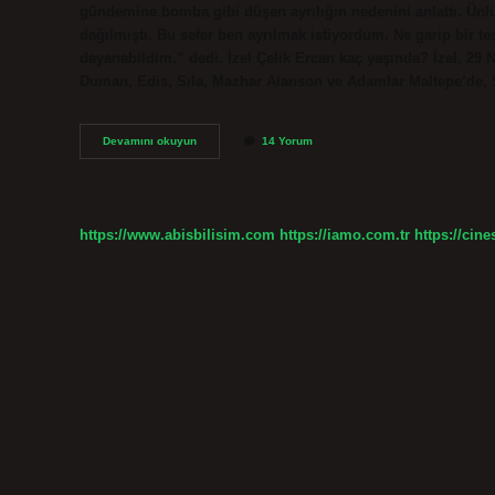
gündemine bomba gibi düşen ayrılığın nedenini anlattı. Ünlü
dağılmıştı. Bu sefer ben ayrılmak istiyordum. Ne garip bir t
dayanabildim.” dedi. İzel Çelik Ercan kaç yaşında? İzel, 29
Duman, Edis, Sıla, Mazhar Alanson ve Adamlar Maltepe’de, S
Izel
Devamını okuyun
14 Yorum
Çelik
Ercan
Nerede
Sahne
Alıyor
https://www.abisbilisim.com
https://iamo.com.tr
https://cine