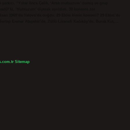
 şarkıcı, “Yıllar önce Çelik, ‘Artık mutsuzum’ demiş ve grup
esadüf ki, ‘Mutsuzum’ diyerek ayrıldım. 30 konsere zor
 Nisan 1969’da Yalova’da doğdu. 29 Ekim kimin konseri? 29 Ekim’de
ertap Erener Ataşehir’de, Zülfü Livaneli Kadıköy’de, Burak Kut,…
s.com.tr
Sitemap