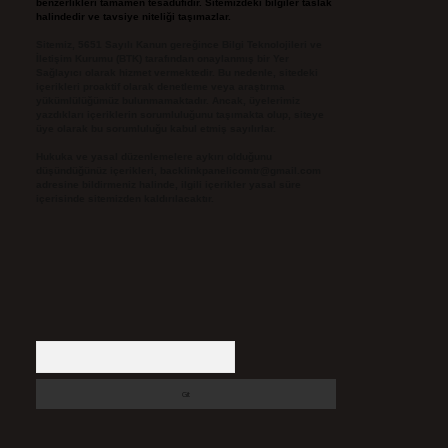
benzerlikleri tamamen tesadüfidir. Sitemizdeki bilgiler taslak
halindedir ve tavsiye niteliği taşımazlar.
Sitemiz, 5651 Sayılı Kanun gereğince Bilgi Teknolojileri ve
İletişim Kurumu (BTK) tarafından onaylanmış bir Yer
Sağlayıcı olarak hizmet vermektedir. Bu nedenle, sitedeki
içerikleri proaktif olarak denetleme veya araştırma
yükümlülüğümüz bulunmamaktadır. Ancak, üyelerimiz
yazdıkları içeriklerin sorumluluğunu taşımakta olup, siteye
üye olarak bu sorumluluğu kabul etmiş sayılırlar.
Hukuka ve yasal düzenlemelere aykırı olduğunu
düşündüğünüz içerikleri,
backlinkpanelicomtr@gmail.com
adresine bildirmeniz halinde, ilgili içerikler yasal süre
içerisinde sitemizden kaldırılacaktır.
Arama