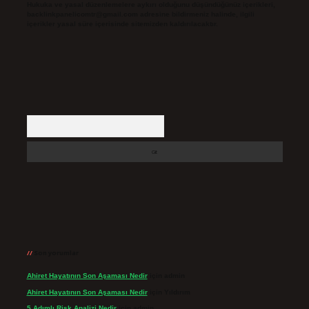
Hukuka ve yasal düzenlemelere aykırı olduğunu düşündüğünüz içerikleri,
backlinkpanelicomtr@gmail.com
adresine bildirmeniz halinde, ilgili
içerikler yasal süre içerisinde sitemizden kaldırılacaktır.
Arama
Son yorumlar
Ahiret Hayatının Son Aşaması Nedir
için
admin
Ahiret Hayatının Son Aşaması Nedir
için
Yıldırım
5 Adımlı Risk Analizi Nedir
için
admin