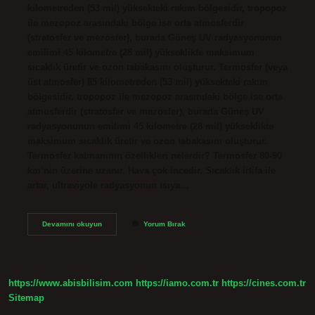
kilometreden (53 mil) yüksekteki rakım bölgesidir, tropopoz
ile mezopoz arasındaki bölge ise orta atmosferdir
(stratosfer ve mezosfer), burada Güneş UV radyasyonunun
emilimi 45 kilometre (28 mil) yükseklikte maksimum
sıcaklık üretir ve ozon tabakasını oluşturur. Termosfer (veya
üst atmosfer) 85 kilometreden (53 mil) yüksekteki rakım
bölgesidir, tropopoz ile mezopoz arasındaki bölge ise orta
atmosferdir (stratosfer ve mezosfer), burada Güneş UV
radyasyonunun emilimi 45 kilometre (28 mil) yükseklikte
maksimum sıcaklık üretir ve ozon tabakasını oluşturur.
Termosfer katmanının özellikleri nelerdir? Termosfer 80-90
km’nin üzerine uzanır. Hava çok incedir. Sıcaklık irtifa ile
artar, ultraviyole radyasyonun ısıya…
Termosfer
Devamını okuyun
Yorum Bırak
De
Ne
Olur
https://www.abisbilisim.com
https://iamo.com.tr
https://cines.com.tr
Sitemap