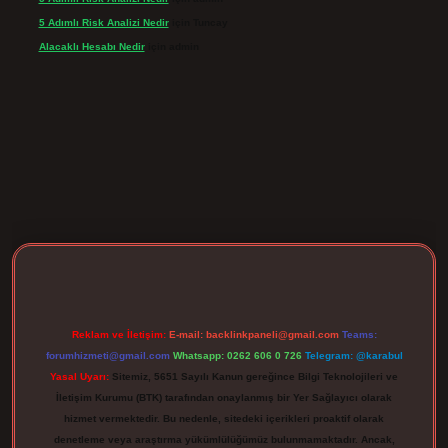
5 Adımlı Risk Analizi Nedir
için
Tuncay
Alacaklı Hesabı Nedir
için
admin
rgir.net
Reklam ve İletişim:
E-mail:
backlinkpaneli@gmail.com
Teams:
forumhizmeti@gmail.com
Whatsapp: 0262 606 0 726
Telegram: @karabul
Yasal Uyarı:
Sitemiz, 5651 Sayılı Kanun gereğince Bilgi Teknolojileri ve
İletişim Kurumu (BTK) tarafından onaylanmış bir Yer Sağlayıcı olarak
hizmet vermektedir. Bu nedenle, sitedeki içerikleri proaktif olarak
denetleme veya araştırma yükümlülüğümüz bulunmamaktadır. Ancak,