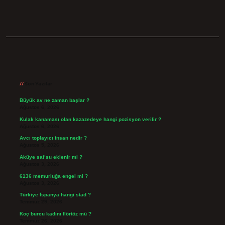
Sidebar
Son Yazılar
Büyük av ne zaman başlar ?
Ağustos 6, 2026
Kulak kanaması olan kazazedeye hangi pozisyon verilir ?
Ağustos 6, 2026
Avcı toplayıcı insan nedir ?
Ağustos 5, 2026
Aküye saf su eklenir mi ?
Ağustos 3, 2026
6136 memurluğa engel mi ?
Ağustos 3, 2026
Türkiye İspanya hangi stad ?
Temmuz 29, 2026
Koç burcu kadını flörtöz mü ?
Temmuz 26, 2026