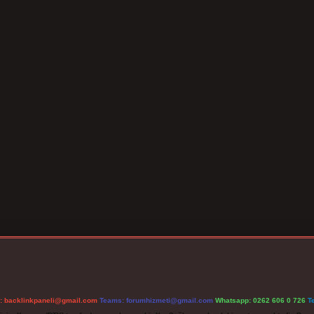
l:
backlinkpaneli@gmail.com
Teams:
forumhizmeti@gmail.com
Whatsapp: 0262 606 0 726
T