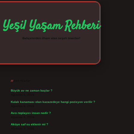
Yeşil Yaşam Rehberi
Bahçelerden ilham alan neşeli öneriler!
Sidebar
betexper giriş
betexpergir.net
Son Yazılar
Büyük av ne zaman başlar ?
Ağustos 6, 2026
Kulak kanaması olan kazazedeye hangi pozisyon verilir ?
Ağustos 6, 2026
Avcı toplayıcı insan nedir ?
Ağustos 5, 2026
Aküye saf su eklenir mi ?
Ağustos 3, 2026