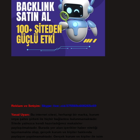
Reklam ve İletişim:
Skype: live:.cid.575569c608265c69
Yasal Uyarı:
Bu internet sitesi, herhangi bir marka, kurum
veya şahıs şirketi ile hiçbir bağlantısı bulunmamaktadır.
Sitede yalnızca kendi hazırladığımız makaleler
paylaşılmaktadır. Burada yer alan içerikler haber niteliği
taşımamakta olup, gerçek kurum ve kişiler hakkında
paylaşım yapılmamaktadır. Gerçek kurum ve kişiler ile isim