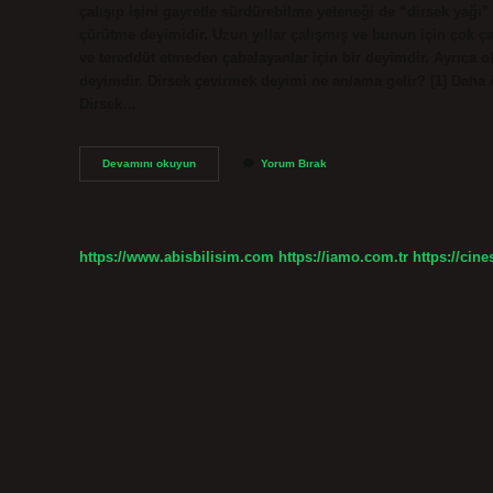
çalışıp işini gayretle sürdürebilme yeteneği de “dirsek yağı”
çürütme deyimidir. Uzun yıllar çalışmış ve bunun için çok çal
ve tereddüt etmeden çabalayanlar için bir deyimdir. Ayrıca oku
deyimdir. Dirsek çevirmek deyimi ne anlama gelir? [1] Daha
Dirsek…
Dirsek
Devamını okuyun
Yorum Bırak
Çürütmek
Deyim
Mi
https://www.abisbilisim.com
https://iamo.com.tr
https://cine