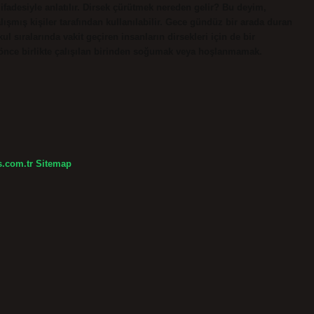
 ifadesiyle anlatılır. Dirsek çürütmek nereden gelir? Bu deyim,
ışmış kişiler tarafından kullanılabilir. Gece gündüz bir arada duran
l sıralarında vakit geçiren insanların dirsekleri için de bir
 önce birlikte çalışılan birinden soğumak veya hoşlanmamak.
s.com.tr
Sitemap