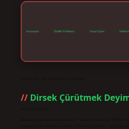
Anasayfa
Gizlilik Politikası
Yasal Uyarı
Hakkım
Etiket:
Dirsek sürtmek ne demek
Dirsek Çürütmek Deyi
Tarih: Ekim 27, 2024
Dirsek çürütmek konusu nedir? “Dirsek Çürümesi” (TDK) deyi
boyunca çok çalışmış olması “Dirsek Çürümesi” terimiyle açık