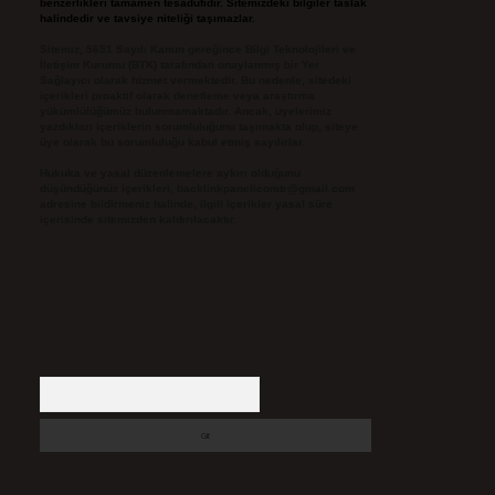
benzerlikleri tamamen tesadüfidir. Sitemizdeki bilgiler taslak
halindedir ve tavsiye niteliği taşımazlar.
Sitemiz, 5651 Sayılı Kanun gereğince Bilgi Teknolojileri ve
İletişim Kurumu (BTK) tarafından onaylanmış bir Yer
Sağlayıcı olarak hizmet vermektedir. Bu nedenle, sitedeki
içerikleri proaktif olarak denetleme veya araştırma
yükümlülüğümüz bulunmamaktadır. Ancak, üyelerimiz
yazdıkları içeriklerin sorumluluğunu taşımakta olup, siteye
üye olarak bu sorumluluğu kabul etmiş sayılırlar.
Hukuka ve yasal düzenlemelere aykırı olduğunu
düşündüğünüz içerikleri,
backlinkpanelicomtr@gmail.com
adresine bildirmeniz halinde, ilgili içerikler yasal süre
içerisinde sitemizden kaldırılacaktır.
Arama