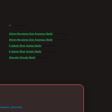
Son yorumlar
Ahiret Hayatının Son Aşaması Nedir
için
admin
Ahiret Hayatının Son Aşaması Nedir
için
Yıldırım
5 Adımlı Risk Analizi Nedir
için
admin
5 Adımlı Risk Analizi Nedir
için
Tuncay
Alacaklı Hesabı Nedir
için
admin
elegram: @karabul