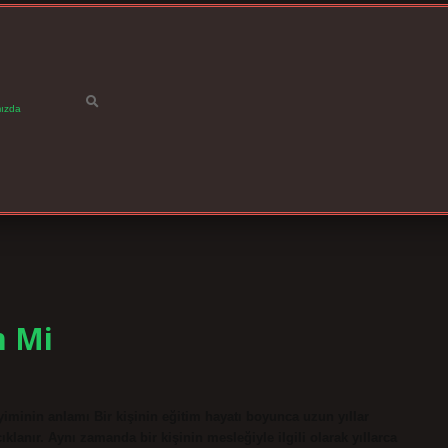
ızda
m Mi
minin anlamı Bir kişinin eğitim hayatı boyunca uzun yıllar
lanır. Aynı zamanda bir kişinin mesleğiyle ilgili olarak yıllarca