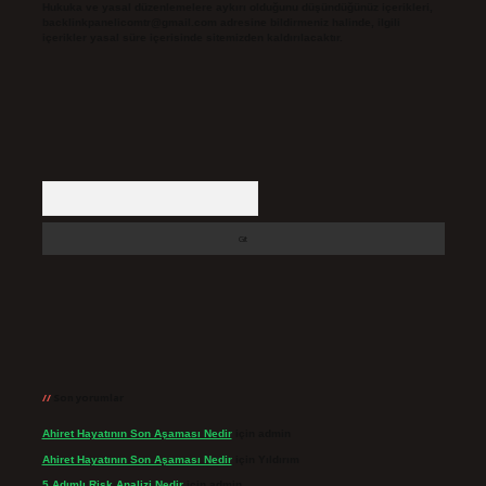
Hukuka ve yasal düzenlemelere aykırı olduğunu düşündüğünüz içerikleri,
backlinkpanelicomtr@gmail.com
adresine bildirmeniz halinde, ilgili
içerikler yasal süre içerisinde sitemizden kaldırılacaktır.
Arama
Son yorumlar
Ahiret Hayatının Son Aşaması Nedir
için
admin
Ahiret Hayatının Son Aşaması Nedir
için
Yıldırım
5 Adımlı Risk Analizi Nedir
için
admin