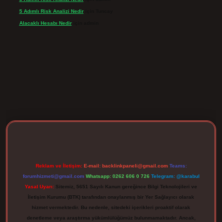
5 Adımlı Risk Analizi Nedir
için
Tuncay
Alacaklı Hesabı Nedir
için
admin
rgir.net
Reklam ve İletişim:
E-mail:
backlinkpaneli@gmail.com
Teams:
forumhizmeti@gmail.com
Whatsapp: 0262 606 0 726
Telegram: @karabul
Yasal Uyarı:
Sitemiz, 5651 Sayılı Kanun gereğince Bilgi Teknolojileri ve
İletişim Kurumu (BTK) tarafından onaylanmış bir Yer Sağlayıcı olarak
hizmet vermektedir. Bu nedenle, sitedeki içerikleri proaktif olarak
denetleme veya araştırma yükümlülüğümüz bulunmamaktadır. Ancak,