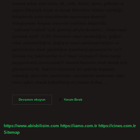
öneme sahip olan deve, eti, sütü, derisi, yünü, gübresi ve
yapısı itibariyle sıcak ve kurak iklimlerin hüküm sürdüğü
bölgelerde uzun mesafelerde taşınmaya elverişli
olduğundan Araplar arasında özellikle değerlidir,
“sefînetü’s-sahrâ” (çöl gemisi) adıyla da anılır… Deve nasıl
yaratıldı ayet? 17-20. Develerin nasıl yaratıldığını, göğün
nasıl yükseltildiğini, dağların nasıl sabitleştirildiğini ve
yeryüzünün nasıl yayıldığını (canlılara) görmüyorlar mı?
Deveye hiç bakmıyorlar mı? Nasıl oluşuyor? Deve hangi
peygamberin mucizesidir? Semud kavmini ıslah etmek için
gönderilen Hz. Salih’in mucizevi bir şekilde kayadan
çıkardığı deve bile, kavminden isyankârlar tarafından ilahi
emre aykırı olarak katledilmiş ve inanan birkaç…
Deve
Devamını okuyun
Yorum Bırak
Neden
Yaratıldı
https://www.abisbilisim.com
https://iamo.com.tr
https://cines.com.tr
Sitemap