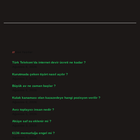
Sidebar
Son Yazılar
Türk Telekom’da internet devir ücreti ne kadar ?
Ağustos 8, 2026
Kurutmada çeken tişört nasıl açılır ?
Ağustos 7, 2026
Büyük av ne zaman başlar ?
Ağustos 6, 2026
Kulak kanaması olan kazazedeye hangi pozisyon verilir ?
Ağustos 6, 2026
Avcı toplayıcı insan nedir ?
Ağustos 5, 2026
Aküye saf su eklenir mi ?
Ağustos 3, 2026
6136 memurluğa engel mi ?
Ağustos 3, 2026