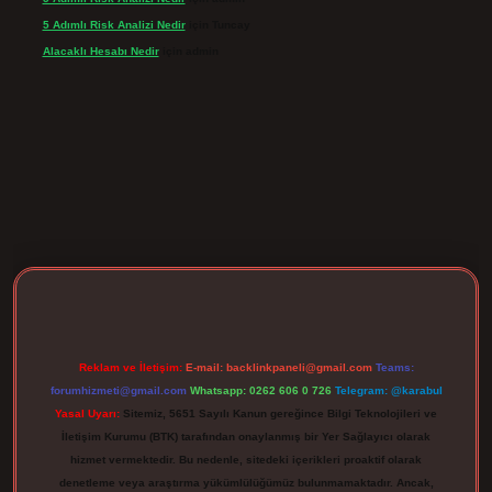
5 Adımlı Risk Analizi Nedir
için
Tuncay
Alacaklı Hesabı Nedir
için
admin
rgir.net
Reklam ve İletişim:
E-mail:
backlinkpaneli@gmail.com
Teams:
forumhizmeti@gmail.com
Whatsapp: 0262 606 0 726
Telegram: @karabul
Yasal Uyarı:
Sitemiz, 5651 Sayılı Kanun gereğince Bilgi Teknolojileri ve
İletişim Kurumu (BTK) tarafından onaylanmış bir Yer Sağlayıcı olarak
hizmet vermektedir. Bu nedenle, sitedeki içerikleri proaktif olarak
denetleme veya araştırma yükümlülüğümüz bulunmamaktadır. Ancak,