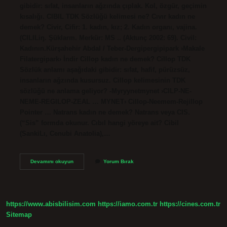
gibidir: sıfat, insanların ağzında çıplak. Kol, özgür, geçimin
kısalığı. CIBIL TDK Sözlüğü kelimesi ne? Cıvır kadın ne
demek? Civir, Cifir: 1. kadın, kız; 2. Kadın organı, vajina.
(CILILiŋ. Şüklarm. Merkür: MS .. (Aktunç 2002: 69). Civil:
Kadının.Kürşahehir Abdal / Teber-Dergipergipipark ›Makale
Filatergipark› İndir Cillop kadın ne demek? Cillop TDK
Sözlük anlamı aşağıdaki gibidir: sıfat, hafif, pürüzsüz,
insanların ağzında kusursuz. Cillop kelimesinin TDK
sözlüğü ne anlama geliyor? -Myryynetmynet ›CILP-NE-
NEME-REGILOP-ZEAL … MYNET› Cillop-Neemem-Rejillop
Pointer … Natrans kadın ne demek? Natrans veya CIS.
(“Sis” formda okunur. Cıbıl hangi yöreye ait? Cibil
(SankiLı, Cenubi Anatolia),…
Cıbıl
Devamını okuyun
Yorum Bırak
Kadın
Ne
Demek
https://www.abisbilisim.com
https://iamo.com.tr
https://cines.com.tr
Sitemap