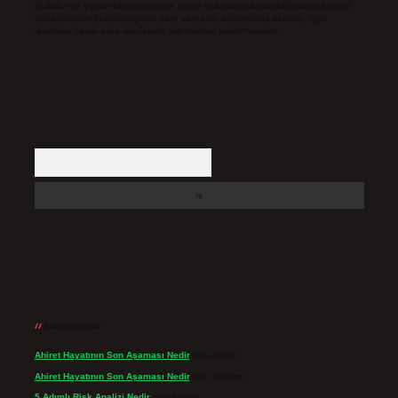
Hukuka ve yasal düzenlemelere aykırı olduğunu düşündüğünüz içerikleri,
backlinkpanelicomtr@gmail.com
adresine bildirmeniz halinde, ilgili
içerikler yasal süre içerisinde sitemizden kaldırılacaktır.
Arama
Son yorumlar
Ahiret Hayatının Son Aşaması Nedir
için
admin
Ahiret Hayatının Son Aşaması Nedir
için
Yıldırım
5 Adımlı Risk Analizi Nedir
için
admin