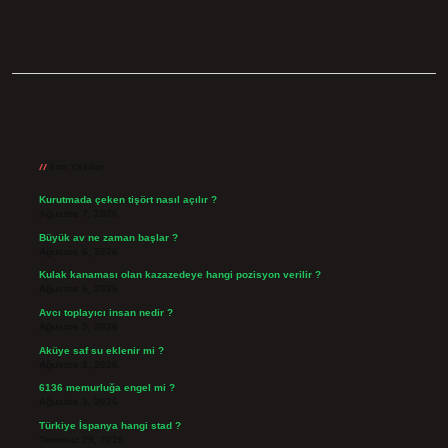
Sidebar
Son Yazılar
Kurutmada çeken tişört nasıl açılır ?
Ağustos 7, 2026
Büyük av ne zaman başlar ?
Ağustos 6, 2026
Kulak kanaması olan kazazedeye hangi pozisyon verilir ?
Ağustos 6, 2026
Avcı toplayıcı insan nedir ?
Ağustos 5, 2026
Aküye saf su eklenir mi ?
Ağustos 3, 2026
6136 memurluğa engel mi ?
Ağustos 3, 2026
Türkiye İspanya hangi stad ?
Temmuz 29, 2026