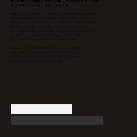
benzerlikleri tamamen tesadüfidir. Sitemizdeki bilgiler taslak
halindedir ve tavsiye niteliği taşımazlar.
Sitemiz, 5651 Sayılı Kanun gereğince Bilgi Teknolojileri ve
İletişim Kurumu (BTK) tarafından onaylanmış bir Yer
Sağlayıcı olarak hizmet vermektedir. Bu nedenle, sitedeki
içerikleri proaktif olarak denetleme veya araştırma
yükümlülüğümüz bulunmamaktadır. Ancak, üyelerimiz
yazdıkları içeriklerin sorumluluğunu taşımakta olup, siteye
üye olarak bu sorumluluğu kabul etmiş sayılırlar.
Hukuka ve yasal düzenlemelere aykırı olduğunu
düşündüğünüz içerikleri,
backlinkpanelicomtr@gmail.com
adresine bildirmeniz halinde, ilgili içerikler yasal süre
içerisinde sitemizden kaldırılacaktır.
Arama