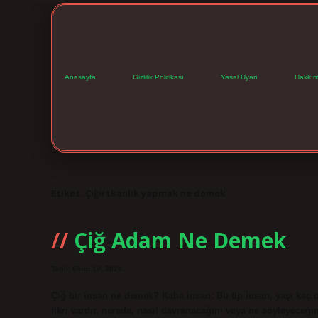
Anasayfa
Gizlilik Politikası
Yasal Uyarı
Hakkım
Etiket:
Çığırtkanlık yapmak ne demek
Çiğ Adam Ne Demek
Tarih: Ekim 10, 2024
Çığ bir insan ne demek? Kaba insan: Bu tip insan, yaşı kaç o
fikri vardır, nerede, nasıl davranacağını veya ne söyleyeceğin