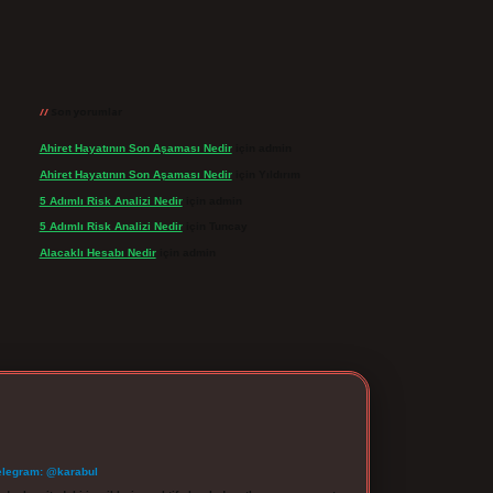
Son yorumlar
Ahiret Hayatının Son Aşaması Nedir
için
admin
Ahiret Hayatının Son Aşaması Nedir
için
Yıldırım
5 Adımlı Risk Analizi Nedir
için
admin
5 Adımlı Risk Analizi Nedir
için
Tuncay
Alacaklı Hesabı Nedir
için
admin
elegram: @karabul