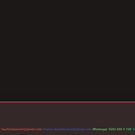
l:
backlinkpaneli@gmail.com
Teams:
forumhizmeti@gmail.com
Whatsapp: 0262 606 0 726
T