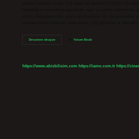
sadece kendine iyidir. Çığ erkek ne demek? Evliliğin ilk dö
hastalığının temelinde genellikle aşırı ve yanlış beklentiler, 
mitler, deneyimsizlik, yanlış alışkanlıklar vb. ile gelenekle
davranışlarda bulunan, kaba adam. Çığ kelimesi ne demek? E
Çiğ
Devamını okuyun
Yorum Bırak
Adam
Ne
Demek
https://www.abisbilisim.com
https://iamo.com.tr
https://cine