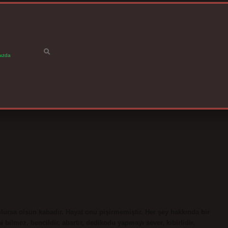
ızda
lursa olsun kabadır. Hayat onu pişirmemiştir. Her şey hakkında bir
i bilmez, bencildir, abartır, dedikodu yapmayı sever, kibirlidir,