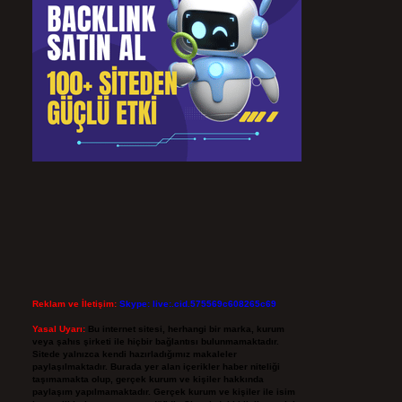
Reklam ve İletişim:
Skype: live:.cid.575569c608265c69
Yasal Uyarı:
Bu internet sitesi, herhangi bir marka, kurum
veya şahıs şirketi ile hiçbir bağlantısı bulunmamaktadır.
Sitede yalnızca kendi hazırladığımız makaleler
paylaşılmaktadır. Burada yer alan içerikler haber niteliği
taşımamakta olup, gerçek kurum ve kişiler hakkında
paylaşım yapılmamaktadır. Gerçek kurum ve kişiler ile isim