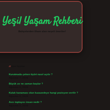
Yeşil Yaşam Rehberi
Bahçelerden ilham alan neşeli öneriler!
Sidebar
betexper giriş
betexpergir.net
Son Yazılar
Kurutmada çeken tişört nasıl açılır ?
Ağustos 7, 2026
Büyük av ne zaman başlar ?
Ağustos 6, 2026
Kulak kanaması olan kazazedeye hangi pozisyon verilir ?
Ağustos 6, 2026
Avcı toplayıcı insan nedir ?
Ağustos 5, 2026