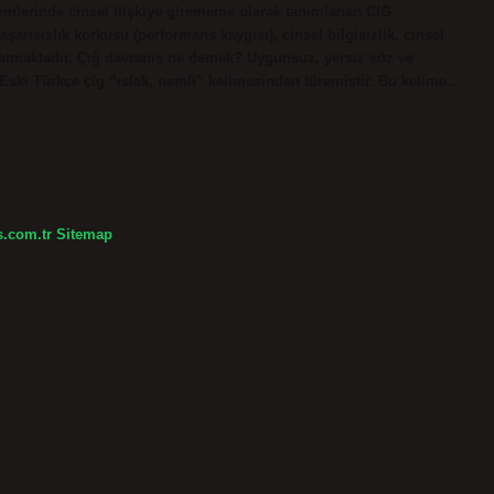
nemlerinde cinsel ilişkiye girememe olarak tanımlanan CIG
başarısızlık korkusu (performans kaygısı), cinsel bilgisizlik, cinsel
r yatmaktadır. Çığ davranış ne demek? Uygunsuz, yersiz söz ve
ski Türkçe çīg “ıslak, nemli” kelimesinden türemiştir. Bu kelime…
s.com.tr
Sitemap