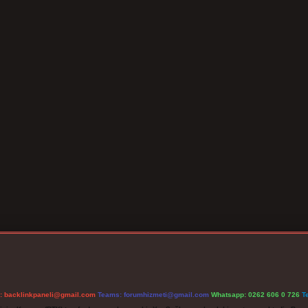
l:
backlinkpaneli@gmail.com
Teams:
forumhizmeti@gmail.com
Whatsapp: 0262 606 0 726
T