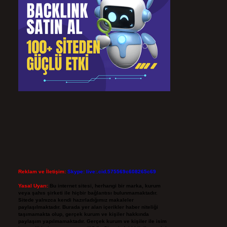
Reklam ve İletişim:
Skype: live:.cid.575569c608265c69
Yasal Uyarı:
Bu internet sitesi, herhangi bir marka, kurum
veya şahıs şirketi ile hiçbir bağlantısı bulunmamaktadır.
Sitede yalnızca kendi hazırladığımız makaleler
paylaşılmaktadır. Burada yer alan içerikler haber niteliği
taşımamakta olup, gerçek kurum ve kişiler hakkında
paylaşım yapılmamaktadır. Gerçek kurum ve kişiler ile isim