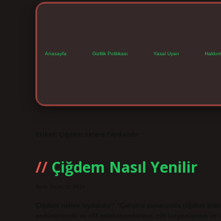
Anasayfa
Gizlilik Politikası
Yasal Uyarı
Hakkım
Etiket:
Çiğdem nelere faydalıdır
Çiğdem Nasıl Yenilir
Tarih: Ekim 19, 2024
Çiğdem nelere faydalıdır? “Çalışma sonucunda çiğdem bitkisi
endüstrisinde ve cilt enfeksiyonlarının, cilt lezyonlarının ve i