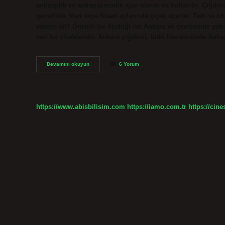
antiseptik ve antispazmodik ajan olarak da kullanılır. Çiğdem
genellikle Mart veya Nisan aylarında çiçek açarlar. Tadı ve tı
yöreye ait? Önemli bir özelliği ise Ankara ve çevresinde yeti
sarı kır çiçekleridir. Ankara çiğdemi, bitki literatüründe Ank
Çiğdem
Devamını okuyun
6 Yorum
Nasıl
Yenilir
https://www.abisbilisim.com
https://iamo.com.tr
https://cine