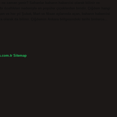
 ne zaman yenir? Safranlar baharın habercisi olarak bilinir ve
bbi özellikleri nedeniyle en popüler çiçeklerden biridir. Çiğdem hangi
şen ve her yıl Şubat, Mart ve Nisan aylarında açan, baharın habercisi
ara olarak da bilinir. Çiğdemin Ankara bölgesindeki tarihi binlerce…
s.com.tr
Sitemap