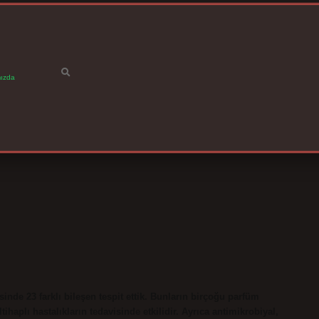
ızda
nde 23 farklı bileşen tespit ettik. Bunların birçoğu parfüm
ltihaplı hastalıkların tedavisinde etkilidir. Ayrıca antimikrobiyal,