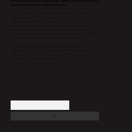
benzerlikleri tamamen tesadüfidir. Sitemizdeki bilgiler taslak
halindedir ve tavsiye niteliği taşımazlar.
Sitemiz, 5651 Sayılı Kanun gereğince Bilgi Teknolojileri ve
İletişim Kurumu (BTK) tarafından onaylanmış bir Yer
Sağlayıcı olarak hizmet vermektedir. Bu nedenle, sitedeki
içerikleri proaktif olarak denetleme veya araştırma
yükümlülüğümüz bulunmamaktadır. Ancak, üyelerimiz
yazdıkları içeriklerin sorumluluğunu taşımakta olup, siteye
üye olarak bu sorumluluğu kabul etmiş sayılırlar.
Hukuka ve yasal düzenlemelere aykırı olduğunu
düşündüğünüz içerikleri,
backlinkpanelicomtr@gmail.com
adresine bildirmeniz halinde, ilgili içerikler yasal süre
içerisinde sitemizden kaldırılacaktır.
Arama