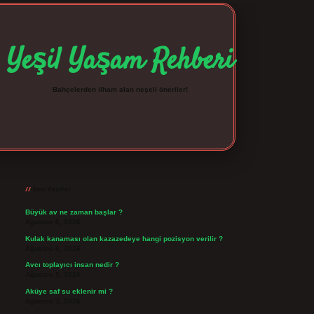
Yeşil Yaşam Rehberi
Bahçelerden ilham alan neşeli öneriler!
Sidebar
betexper giriş
betexpergir.net
Son Yazılar
Büyük av ne zaman başlar ?
Ağustos 6, 2026
Kulak kanaması olan kazazedeye hangi pozisyon verilir ?
Ağustos 6, 2026
Avcı toplayıcı insan nedir ?
Ağustos 5, 2026
Aküye saf su eklenir mi ?
Ağustos 3, 2026