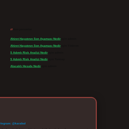
Son yorumlar
Ahiret Hayatının Son Aşaması Nedir
için
admin
Ahiret Hayatının Son Aşaması Nedir
için
Yıldırım
5 Adımlı Risk Analizi Nedir
için
admin
5 Adımlı Risk Analizi Nedir
için
Tuncay
Alacaklı Hesabı Nedir
için
admin
elegram: @karabul