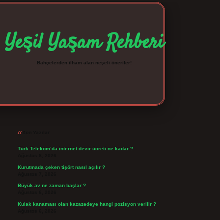
Yeşil Yaşam Rehberi
Bahçelerden ilham alan neşeli öneriler!
Sidebar
betexper giriş
betexpergir.net
Son Yazılar
Türk Telekom’da internet devir ücreti ne kadar ?
Ağustos 8, 2026
Kurutmada çeken tişört nasıl açılır ?
Ağustos 7, 2026
Büyük av ne zaman başlar ?
Ağustos 6, 2026
Kulak kanaması olan kazazedeye hangi pozisyon verilir ?
Ağustos 6, 2026