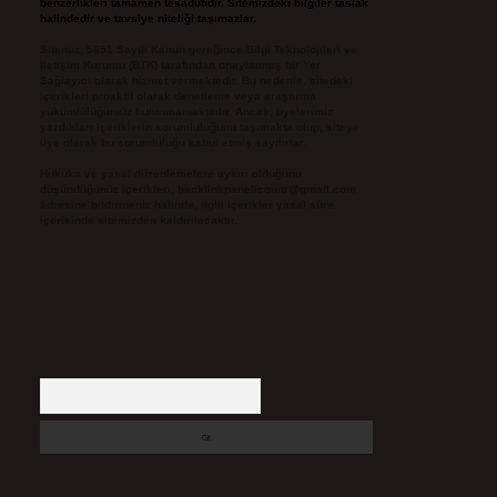
benzerlikleri tamamen tesadüfidir. Sitemizdeki bilgiler taslak
halindedir ve tavsiye niteliği taşımazlar.
Sitemiz, 5651 Sayılı Kanun gereğince Bilgi Teknolojileri ve
İletişim Kurumu (BTK) tarafından onaylanmış bir Yer
Sağlayıcı olarak hizmet vermektedir. Bu nedenle, sitedeki
içerikleri proaktif olarak denetleme veya araştırma
yükümlülüğümüz bulunmamaktadır. Ancak, üyelerimiz
yazdıkları içeriklerin sorumluluğunu taşımakta olup, siteye
üye olarak bu sorumluluğu kabul etmiş sayılırlar.
Hukuka ve yasal düzenlemelere aykırı olduğunu
düşündüğünüz içerikleri,
backlinkpanelicomtr@gmail.com
adresine bildirmeniz halinde, ilgili içerikler yasal süre
içerisinde sitemizden kaldırılacaktır.
Arama