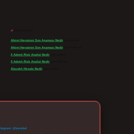
Son yorumlar
Ahiret Hayatının Son Aşaması Nedir
için
admin
Ahiret Hayatının Son Aşaması Nedir
için
Yıldırım
5 Adımlı Risk Analizi Nedir
için
admin
5 Adımlı Risk Analizi Nedir
için
Tuncay
Alacaklı Hesabı Nedir
için
admin
elegram: @karabul