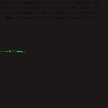
r mi? Bu perdeler güneşi engellemez ve dışarıdan içeriye doğru olan
en pencerelerinize dekoratif bir görünüm kazandırır. Tül perde
aksa, hassas programlar tercih edilmelidir. Ancak makinede elde
h edilmelidir. Ayrıca makinede 30 derecelik bir sıcaklık ve 400…
s.com.tr
Sitemap