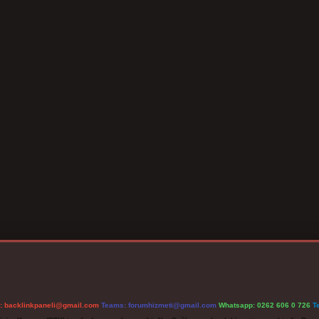
l:
backlinkpaneli@gmail.com
Teams:
forumhizmeti@gmail.com
Whatsapp: 0262 606 0 726
T