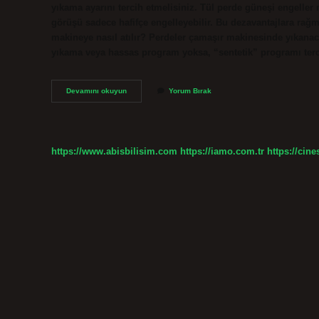
yıkama ayarını tercih etmelisiniz. Tül perde güneşi engelle
görüşü sadece hafifçe engelleyebilir. Bu dezavantajlara rağm
makineye nasıl atılır? Perdeler çamaşır makinesinde yıkanac
yıkama veya hassas program yoksa, “sentetik” programı terci
Tül
Devamını okuyun
Yorum Bırak
Ve
Güneşlik
Aynı
Anda
Atılır
https://www.abisbilisim.com
https://iamo.com.tr
https://cine
Mı