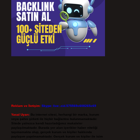
Reklam ve İletişim:
Skype: live:.cid.575569c608265c69
Yasal Uyarı:
Bu internet sitesi, herhangi bir marka, kurum
veya şahıs şirketi ile hiçbir bağlantısı bulunmamaktadır.
Sitede yalnızca kendi hazırladığımız makaleler
paylaşılmaktadır. Burada yer alan içerikler haber niteliği
taşımamakta olup, gerçek kurum ve kişiler hakkında
paylaşım yapılmamaktadır. Gerçek kurum ve kişiler ile isim