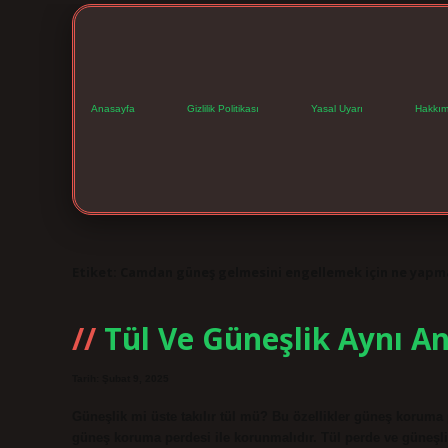
Anasayfa
Gizlilik Politikası
Yasal Uyarı
Hakkım
Etiket:
Camdan güneş gelmesini engellemek için ne yapm
Tül Ve Güneşlik Aynı An
Tarih: Şubat 9, 2025
Güneşlik mi üste takılır tül mü? Bu özellikler güneş koruma 
güneş koruma perdesi ile korunmalıdır. Tül perde ve güneşli