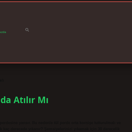
ızda
alı
da Atılır Mı
perdesine yansır. Bu nedenle tül perde orta kornişe tutturulmalı ve
k kaç derecede yıkanır? Şemsiyelerinizi yıkamak için 30 derecelik