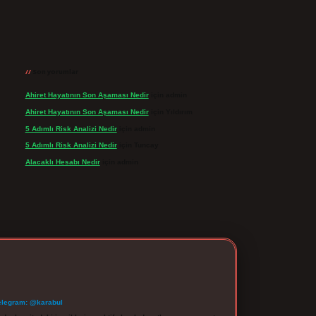
Son yorumlar
Ahiret Hayatının Son Aşaması Nedir
için
admin
Ahiret Hayatının Son Aşaması Nedir
için
Yıldırım
5 Adımlı Risk Analizi Nedir
için
admin
5 Adımlı Risk Analizi Nedir
için
Tuncay
Alacaklı Hesabı Nedir
için
admin
elegram: @karabul