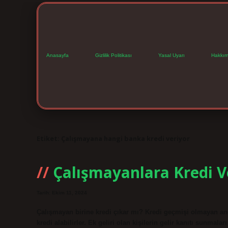
Anasayfa
Gizlilik Politikası
Yasal Uyarı
Hakkım
Etiket:
Çalışmayana hangi banka kredi veriyor
Çalışmayanlara Kredi Ve
Tarih: Ekim 11, 2024
Çalışmayan birine kredi çıkar mı? Kredi geçmişi olmayan anc
kredi alabilirler. Ek geliri olan kişilerin gelir kanıtı sunmal