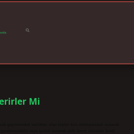
ızda
rirler Mi
ak gayrimenkul varlıkları olan kişiler kira sözleşmesini sunarak
arı gerekmeyebilir veya ipotek sunarak gelir kanıtı olmadan kredi