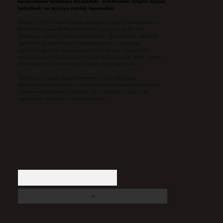
benzerlikleri tamamen tesadüfidir. Sitemizdeki bilgiler taslak
halindedir ve tavsiye niteliği taşımazlar.
Sitemiz, 5651 Sayılı Kanun gereğince Bilgi Teknolojileri ve
İletişim Kurumu (BTK) tarafından onaylanmış bir Yer
Sağlayıcı olarak hizmet vermektedir. Bu nedenle, sitedeki
içerikleri proaktif olarak denetleme veya araştırma
yükümlülüğümüz bulunmamaktadır. Ancak, üyelerimiz
yazdıkları içeriklerin sorumluluğunu taşımakta olup, siteye
üye olarak bu sorumluluğu kabul etmiş sayılırlar.
Hukuka ve yasal düzenlemelere aykırı olduğunu
düşündüğünüz içerikleri,
backlinkpanelicomtr@gmail.com
adresine bildirmeniz halinde, ilgili içerikler yasal süre
içerisinde sitemizden kaldırılacaktır.
Arama