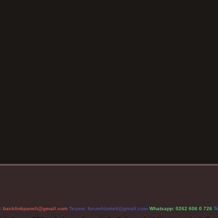
l:
backlinkpaneli@gmail.com
Teams:
forumhizmeti@gmail.com
Whatsapp: 0262 606 0 726
T