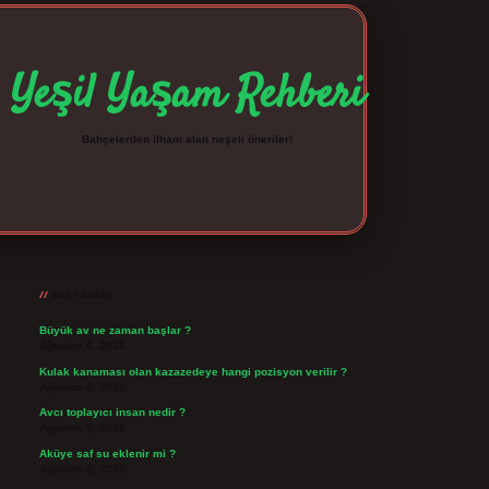
Yeşil Yaşam Rehberi
Bahçelerden ilham alan neşeli öneriler!
Sidebar
betexper giriş
betexpergir.net
Son Yazılar
Büyük av ne zaman başlar ?
Ağustos 6, 2026
Kulak kanaması olan kazazedeye hangi pozisyon verilir ?
Ağustos 6, 2026
Avcı toplayıcı insan nedir ?
Ağustos 5, 2026
Aküye saf su eklenir mi ?
Ağustos 3, 2026