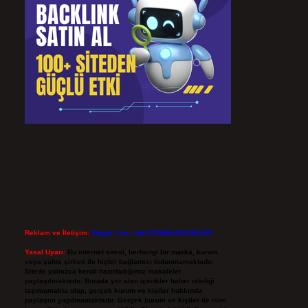
Reklam ve İletişim:
Skype: live:.cid.575569c608265c69
Yasal Uyarı:
Bu internet sitesi, herhangi bir marka, kurum
veya şahıs şirketi ile hiçbir bağlantısı bulunmamaktadır.
Sitede yalnızca kendi hazırladığımız makaleler
paylaşılmaktadır. Burada yer alan içerikler haber niteliği
taşımamakta olup, gerçek kurum ve kişiler hakkında
paylaşım yapılmamaktadır. Gerçek kurum ve kişiler ile isim