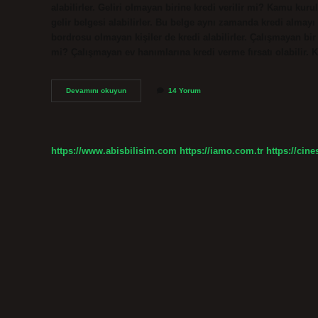
alabilirler. Geliri olmayan birine kredi verilir mi? Kamu kurul
gelir belgesi alabilirler. Bu belge aynı zamanda kredi almayı 
bordrosu olmayan kişiler de kredi alabilirler. Çalışmayan bir
mi? Çalışmayan ev hanımlarına kredi verme fırsatı olabilir. 
Çalışmayanlara
Devamını okuyun
14 Yorum
Kredi
Verirler
Mi
https://www.abisbilisim.com
https://iamo.com.tr
https://cine