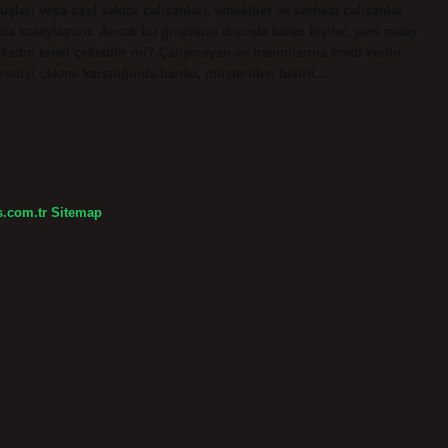
uşları veya özel sektör çalışanları, emekliler ve serbest çalışanlar
da kolaylaştırır. Ancak bu grupların dışında kalan kişiler, yani maaş
 kadın kredi çekebilir mi? Çalışmayan ev hanımlarına kredi verilir
Krediyi çekme karşılığında banka, müşteriden belirli…
s.com.tr
Sitemap