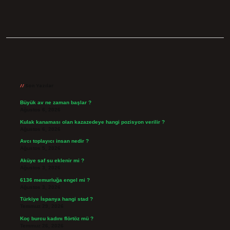
Sidebar
Son Yazılar
Büyük av ne zaman başlar ?
Ağustos 6, 2026
Kulak kanaması olan kazazedeye hangi pozisyon verilir ?
Ağustos 6, 2026
Avcı toplayıcı insan nedir ?
Ağustos 5, 2026
Aküye saf su eklenir mi ?
Ağustos 3, 2026
6136 memurluğa engel mi ?
Ağustos 3, 2026
Türkiye İspanya hangi stad ?
Temmuz 29, 2026
Koç burcu kadını flörtöz mü ?
Temmuz 26, 2026