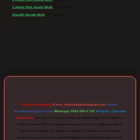
5 Adımlı Risk Analizi Nedir
için
Tuncay
Alacaklı Hesabı Nedir
için
admin
rgir.net
Reklam ve İletişim:
E-mail:
backlinkpaneli@gmail.com
Teams:
forumhizmeti@gmail.com
Whatsapp: 0262 606 0 726
Telegram: @karabul
Yasal Uyarı:
Sitemiz, 5651 Sayılı Kanun gereğince Bilgi Teknolojileri ve
İletişim Kurumu (BTK) tarafından onaylanmış bir Yer Sağlayıcı olarak
hizmet vermektedir. Bu nedenle, sitedeki içerikleri proaktif olarak
denetleme veya araştırma yükümlülüğümüz bulunmamaktadır. Ancak,