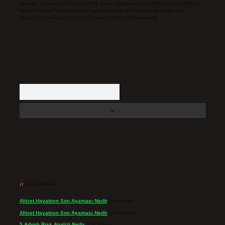
Hukuka ve yasal düzenlemelere aykırı olduğunu düşündüğünüz içerikleri,
backlinkpanelicomtr@gmail.com
adresine bildirmeniz halinde, ilgili
içerikler yasal süre içerisinde sitemizden kaldırılacaktır.
Arama
Son yorumlar
Ahiret Hayatının Son Aşaması Nedir
için
admin
Ahiret Hayatının Son Aşaması Nedir
için
Yıldırım
5 Adımlı Risk Analizi Nedir
için
admin