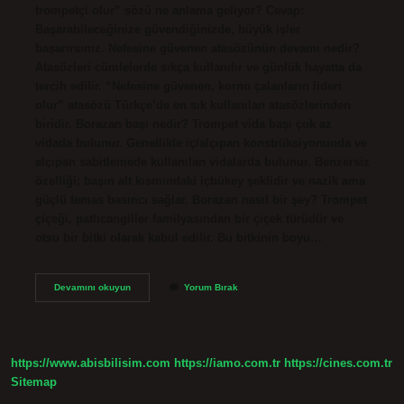
trompetçi olur” sözü ne anlama geliyor? Cevap:
Başarabileceğinize güvendiğinizde, büyük işler
başarırsınız. Nefesine güvenen atasözünün devamı nedir?
Atasözleri cümlelerde sıkça kullanılır ve günlük hayatta da
tercih edilir. “Nefesine güvenen, korno çalanların lideri
olur” atasözü Türkçe’de en sık kullanılan atasözlerinden
biridir. Borazan başı nedir? Trompet vida başı çok az
vidada bulunur. Genellikle iç/alçıpan konstrüksiyonunda ve
alçıpan sabitlemede kullanılan vidalarda bulunur. Benzersiz
özelliği; başın alt kısmındaki içbükey şeklidir ve nazik ama
güçlü temas basıncı sağlar. Borazan nasıl bir şey? Trompet
çiçeği, patlıcangiller familyasından bir çiçek türüdür ve
otsu bir bitki olarak kabul edilir. Bu bitkinin boyu…
Borazanci
Devamını okuyun
Yorum Bırak
Basi
Kim
Olur
https://www.abisbilisim.com
https://iamo.com.tr
https://cines.com.tr
Sitemap