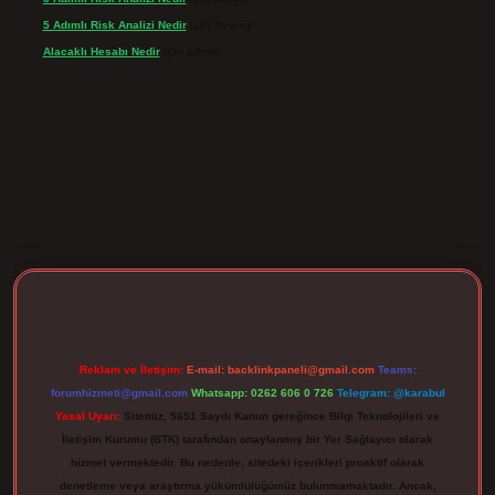
5 Adımlı Risk Analizi Nedir
için
Tuncay
Alacaklı Hesabı Nedir
için
admin
rgir.net
Reklam ve İletişim:
E-mail:
backlinkpaneli@gmail.com
Teams:
forumhizmeti@gmail.com
Whatsapp: 0262 606 0 726
Telegram: @karabul
Yasal Uyarı:
Sitemiz, 5651 Sayılı Kanun gereğince Bilgi Teknolojileri ve
İletişim Kurumu (BTK) tarafından onaylanmış bir Yer Sağlayıcı olarak
hizmet vermektedir. Bu nedenle, sitedeki içerikleri proaktif olarak
denetleme veya araştırma yükümlülüğümüz bulunmamaktadır. Ancak,