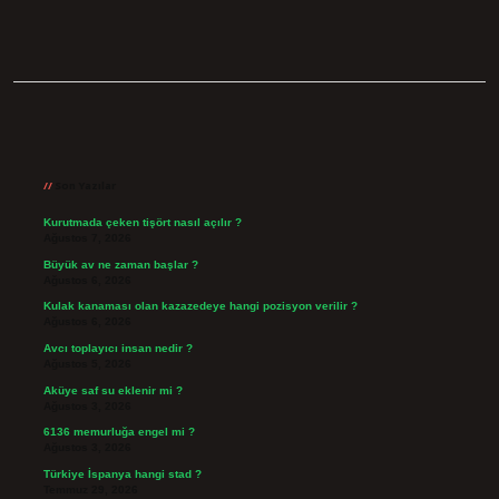
Sidebar
Son Yazılar
Kurutmada çeken tişört nasıl açılır ?
Ağustos 7, 2026
Büyük av ne zaman başlar ?
Ağustos 6, 2026
Kulak kanaması olan kazazedeye hangi pozisyon verilir ?
Ağustos 6, 2026
Avcı toplayıcı insan nedir ?
Ağustos 5, 2026
Aküye saf su eklenir mi ?
Ağustos 3, 2026
6136 memurluğa engel mi ?
Ağustos 3, 2026
Türkiye İspanya hangi stad ?
Temmuz 29, 2026