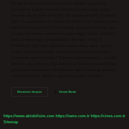
Bir pazarı benzer özelliklere sahip tüketici gruplarına
ayırmak ve şirketin hizmet vermesi için en uygun grubu
seçmek olarak ifade edilebilir. Bu gruplama farklı ürünlerin
yanı sıra pazarlama ve strateji gerektirir. Ürün temeline göre
bölümlendirme nedir? Ürün tabanlı segmentasyonda, işler
ve görevler beceri seviyelerine göre değil, ilişkili oldukları
ürün türlerine göre gruplandırılır. Örneğin, Grup A
ürünleriyle ilgili tüm faaliyetler (satın alma, satış, sipariş,
finans, vb.) Grup A ürün departmanında gerçekleştirilir.
Customer segment nedir? Müşteri segmentasyonu, müşteri
tabanını yaş, cinsiyet, ilgi alanları ve harcama alışkanlıkları
gibi benzer pazarlama özelliklerine sahip insan gruplarına
ayırma sürecidir. Müşteri segmentasyonu, müşteri…
Müşteriye
Devamını okuyun
Yorum Bırak
Göre
Bölümlendirme
Nedir
https://www.abisbilisim.com
https://iamo.com.tr
https://cines.com.tr
Sitemap