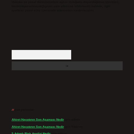
Hukuka ve yasal düzenlemelere aykırı olduğunu düşündüğünüz içerikleri,
backlinkpanelicomtr@gmail.com
adresine bildirmeniz halinde, ilgili
içerikler yasal süre içerisinde sitemizden kaldırılacaktır.
Arama
Son yorumlar
Ahiret Hayatının Son Aşaması Nedir
için
admin
Ahiret Hayatının Son Aşaması Nedir
için
Yıldırım
5 Adımlı Risk Analizi Nedir
için
admin