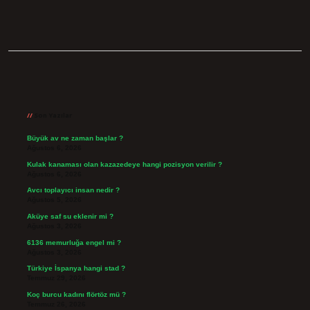
Sidebar
Son Yazılar
Büyük av ne zaman başlar ?
Ağustos 6, 2026
Kulak kanaması olan kazazedeye hangi pozisyon verilir ?
Ağustos 6, 2026
Avcı toplayıcı insan nedir ?
Ağustos 5, 2026
Aküye saf su eklenir mi ?
Ağustos 3, 2026
6136 memurluğa engel mi ?
Ağustos 3, 2026
Türkiye İspanya hangi stad ?
Temmuz 29, 2026
Koç burcu kadını flörtöz mü ?
Temmuz 26, 2026