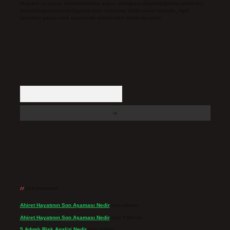
Hukuka ve yasal düzenlemelere aykırı olduğunu düşündüğünüz içerikleri,
backlinkpanelicomtr@gmail.com
adresine bildirmeniz halinde, ilgili
içerikler yasal süre içerisinde sitemizden kaldırılacaktır.
Arama
Son yorumlar
Ahiret Hayatının Son Aşaması Nedir
için
admin
Ahiret Hayatının Son Aşaması Nedir
için
Yıldırım
5 Adımlı Risk Analizi Nedir
için
admin