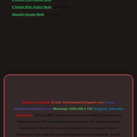
5 Adımlı Risk Analizi Nedir
için
Tuncay
Alacaklı Hesabı Nedir
için
admin
gir.net
Reklam ve İletişim:
E-mail:
backlinkpaneli@gmail.com
Teams:
forumhizmeti@gmail.com
Whatsapp: 0262 606 0 726
Telegram: @karabul
Yasal Uyarı:
Sitemiz, 5651 Sayılı Kanun gereğince Bilgi Teknolojileri ve
İletişim Kurumu (BTK) tarafından onaylanmış bir Yer Sağlayıcı olarak
hizmet vermektedir. Bu nedenle, sitedeki içerikleri proaktif olarak
denetleme veya araştırma yükümlülüğümüz bulunmamaktadır. Ancak,