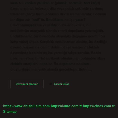
kasa adı verilen yalıtkanlar (plastik, seramik, sert kağıt)
üzerine spiral, helezon, düz veya petek şeklinde sarılmış
tellerden (sargı formu) oluşan devre elemanlarıdır. Bobinin
bir diğer adı “self”tir. Endüktans ne işe yarar?
Elektromanyetizma ve elektronikte endüktans, bir
endüktörün manyetik alanda enerji depolama yeteneğidir.
Endüktanslar, bir devredeki akımdaki değişime orantılı bir
karşı voltaj üretir. Karşılıklı endüktansın aksine, bu özelliğe
öz-endüksiyon da denir. Bobin ne işe yarıyor? Elektrik
devresinde bobinin ne işe yaradığı sıkça sorulur. Bobin
üzerine iletken bir tel sarılarak oluşturulan bobinden akan
elektrik enerjisini depolar. Bu depolama bobinin
oluşturduğu manyetik alanda gerçekleşir. Bobin…
Endüktans
Devamını okuyun
Yorum Bırak
Ve
Bobin
Aynı
Mı
https://www.abisbilisim.com
https://iamo.com.tr
https://cines.com.tr
Sitemap