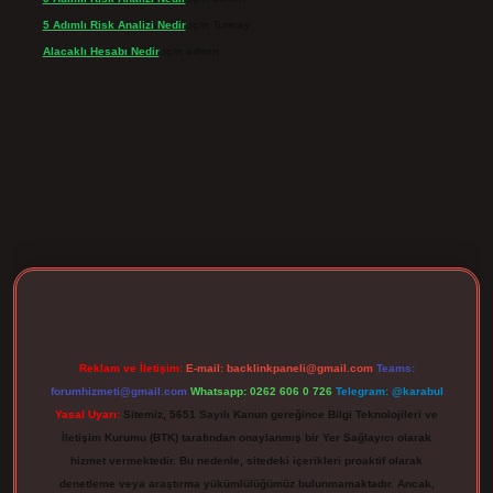
5 Adımlı Risk Analizi Nedir
için
Tuncay
Alacaklı Hesabı Nedir
için
admin
rgir.net
Reklam ve İletişim:
E-mail:
backlinkpaneli@gmail.com
Teams:
forumhizmeti@gmail.com
Whatsapp: 0262 606 0 726
Telegram: @karabul
Yasal Uyarı:
Sitemiz, 5651 Sayılı Kanun gereğince Bilgi Teknolojileri ve
İletişim Kurumu (BTK) tarafından onaylanmış bir Yer Sağlayıcı olarak
hizmet vermektedir. Bu nedenle, sitedeki içerikleri proaktif olarak
denetleme veya araştırma yükümlülüğümüz bulunmamaktadır. Ancak,